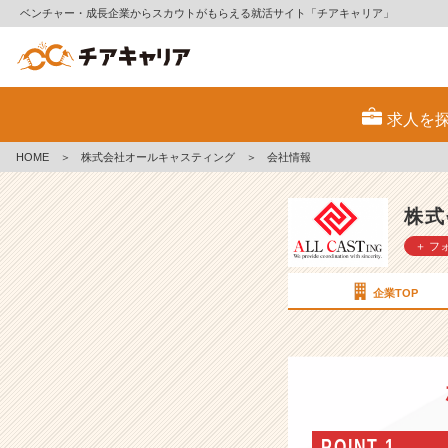
ベンチャー・成長企業からスカウトがもらえる就活サイト「チアキャリア」
株
式
求人を
会
社
HOME
＞
株式会社オールキャスティング
＞
会社情報
オ
ー
ル
株式
キ
＋ フ
ャ
ス
テ
企業TOP
ィ
ン
グ
の
会
社
情
POINT 1