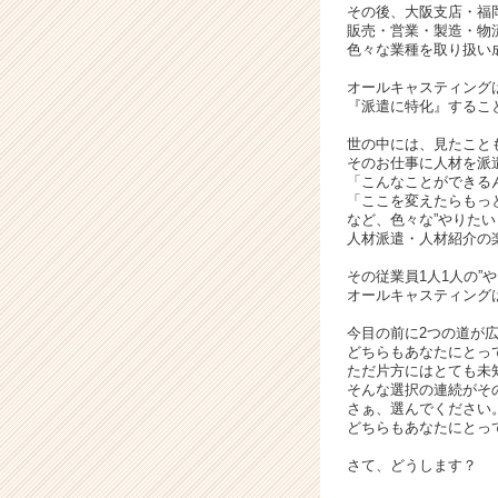
その後、大阪支店・福
チ
販売・営業・製造・物
ャ
色々な業種を取り扱い
ー・
オールキャスティング
成
『派遣に特化』するこ
長
企
世の中には、見たこと
業
そのお仕事に人材を派
「こんなことができる
か
「ここを変えたらもっ
ら
など、色々な”やりたい
ス
人材派遣・人材紹介の
カ
ウ
その従業員1人1人の”
オールキャスティングは
ト
が
今目の前に2つの道が
届
どちらもあなたにとっ
く
ただ片方にはとても未
そんな選択の連続がそ
就
さぁ、選んでください
活
どちらもあなたにとっ
サ
イ
さて、どうします？
ト