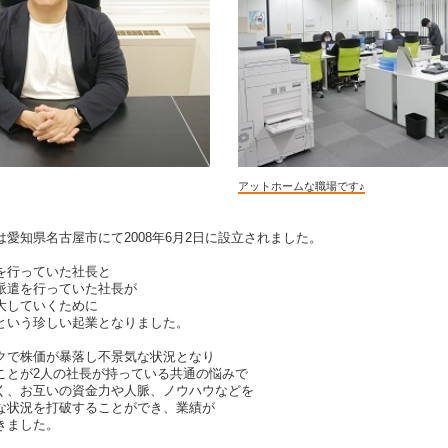
アットホームな職場です♪
愛知県名古屋市にて2008年6月2日に設立されました。
を行っていた社長と
派遣を行っていた社長が
大していくために
という珍しい起業となりました。
クで株価が暴落し不景気な状況となり
ことが2人の社長が持っている共通の悩みで
く、お互いの資金力や人脈、ノウハウなどを
な状況を打破することができ、業績が
きました。