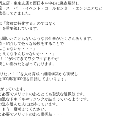
岡支店・東京支店と西日本を中心に拠点展開し
流・スーパー・イベント・コールセンター・エンジニアなど
成長してきました。
は『業種に特化する』のではなく
とを重要視しています。
も聞いたこともないようなお仕事がたくさんあります。
遣・紹介して色々な経験をすることで
んじゃないか・・・」
と良くなるんじゃないか・・・」
！！”が出てきてワクワクするのが
楽しい部分だと思っております。
やりたい！！”を人材育成・組織構築から実現し
100業種100億を目指してまいります。
広がっています。
て必要でメリットのあるとても贅沢な選択肢です。
知数なドキドキやワクワクが詰まっているようです。
の道を選んだ人には待っています。
。もう一度考えてください。
て必要でメリットのある選択肢・・・