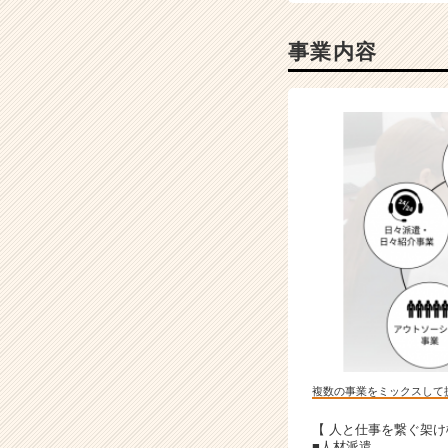
チ
ア
事業内容
キ
ャ
リ
ア
（C
h
e
e
r
C
a
r
e
e
r）
複数の事業をミックスして
【 人と仕事を繋ぐ架け
■人材派遣