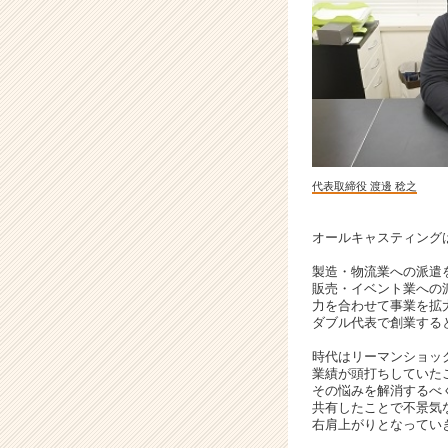
集！』
あ
な
た
が
主
役
の
物
代表取締役 渡邊 稔之
語
で”や
り
オールキャスティングは
た
製造・物流業への派遣
い！！”を
販売・イベント業への
実
力を合わせて事業を拡
現
ダブル代表で創業する
し
時代はリーマンショッ
よ
業績が頭打ちしていた
う！！
その悩みを解消するべ
|
共有したことで不景気
ベ
右肩上がりとなってい
ン