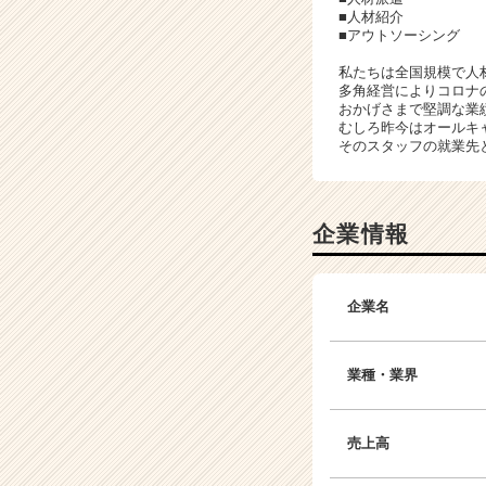
■人材紹介
■アウトソーシング
私たちは全国規模で人
多角経営によりコロナ
おかげさまで堅調な業
むしろ昨今はオールキ
そのスタッフの就業先
企業情報
企業名
業種・業界
売上高