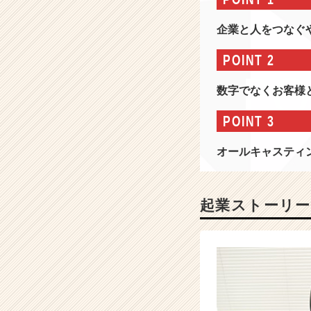
報
-
企業と人をつなぐ
『1
0
POINT 2
0
業
数字でなくお客様
種
1
POINT 3
0
0
オールキャスティ
億
を
目
指
起業ストーリー
す
メ
ン
バ
ー
を
募