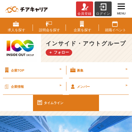
MENU
会員登録
ログイン
【I
O
G
求人を
探す
説明会を
探す
企業を
探す
就職
イベント
っ
て
インサイド・アウトグループ
ナ
＋ フォロー
ニ？】
ま
だ
>
>
企業TOP
募集
ま
だ
受
>
>
企業情報
メンバー
付
中
＼
タイムライン
2
7
卒
本