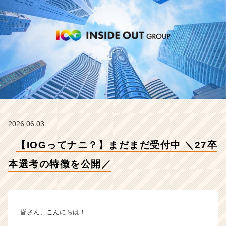
選
考
の
特
徴
を
公
開
／
【イ
ン
サ
2026.06.03
イ
ド・
【IOGってナニ？】まだまだ受付中 ＼27卒
ア
ウ
本選考の特徴を公開／
ト
グ
ル
ー
皆さん、こんにちは！
プ
の