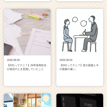
2026.08.05
2026.08.04
【IOGってナニ？】26卒採用担当
【IOGってナニ？】昔の面接と今
が就活のとき意識していたこと
の面接の違い。