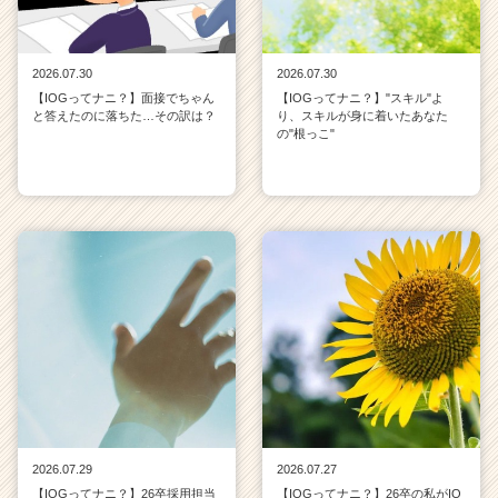
2026.07.30
2026.07.30
【IOGってナニ？】面接でちゃん
【IOGってナニ？】"スキル"よ
と答えたのに落ちた…その訳は？
り、スキルが身に着いたあなた
の"根っこ"
2026.07.29
2026.07.27
【IOGってナニ？】26卒採用担当
【IOGってナニ？】26卒の私がIO