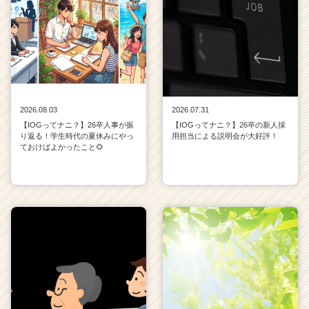
2026.08.03
2026.07.31
【IOGってナニ？】26卒人事が振
【IOGってナニ？】26卒の新人採
り返る！学生時代の夏休みにやっ
用担当による説明会が大好評！
ておけばよかったこと🌻