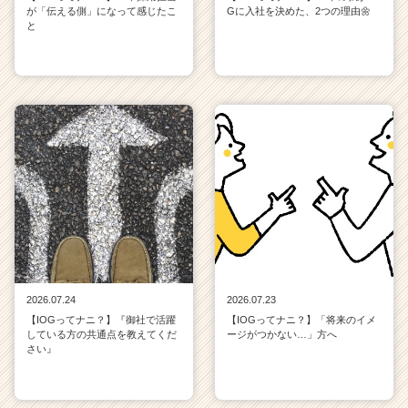
が「伝える側」になって感じたこ
Gに入社を決めた、2つの理由🌼
と
2026.07.24
2026.07.23
【IOGってナニ？】『御社で活躍
【IOGってナニ？】「将来のイメ
している方の共通点を教えてくだ
ージがつかない…」方へ
さい』