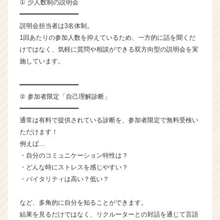
① 少人数制の説明会
ト
━━━━━━━━━━━━━━━
が
説明会担当者は3名体制。
届
く
1回あたりの参加人数を抑えているため、一方的に話を聞くだ
就
けではなく、気軽に質問や相談ができる双方向型の説明会を実
活
施しています。
サ
イ
━━━━━━━━━━━━━━━
ト
② 参加者限定「自己理解診断」
チ
━━━━━━━━━━━━━━━
ア
キ
通常は有料で提供されている診断を、参加者限定で無料受検い
ャ
ただけます！
リ
例えば…
ア
・自分のコミュニケーション特性は？
（C
・どんな時にストレスを感じやすい？
h
・バイタリティは高い？低い？
e
e
r
など、多角的に自分を知ることができます。
C
結果を見るだけではなく、リクルーターとの対話を通じて言語