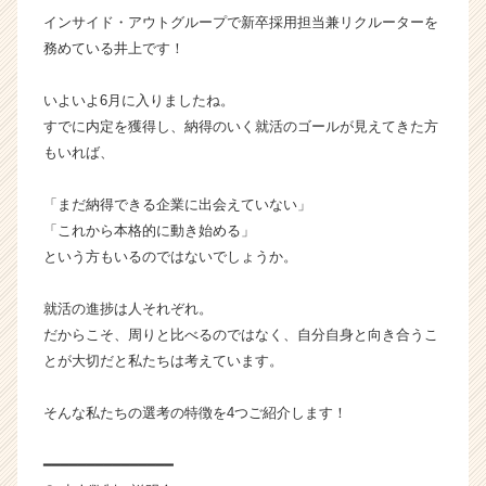
タ
インサイド・アウトグループで新卒採用担当兼リクルーターを
イ
務めている井上です！
ム
ラ
いよいよ6月に入りましたね。
イ
すでに内定を獲得し、納得のいく就活のゴールが見えてきた方
ン】
もいれば、
|
ベ
ン
「まだ納得できる企業に出会えていない」
チ
「これから本格的に動き始める」
ャ
という方もいるのではないでしょうか。
ー・
成
就活の進捗は人それぞれ。
長
だからこそ、周りと比べるのではなく、自分自身と向き合うこ
企
とが大切だと私たちは考えています。
業
か
ら
そんな私たちの選考の特徴を4つご紹介します！
ス
カ
━━━━━━━━━━━━━━━
ウ