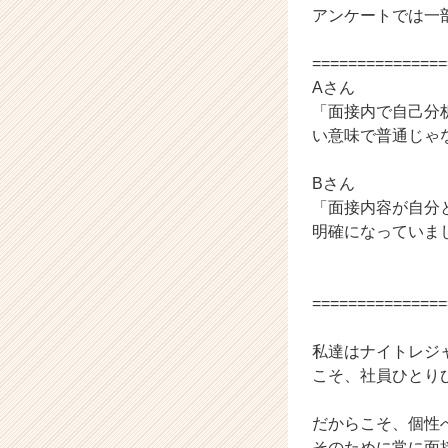
アンケートでは一
キ
ャ
リ
===============
ア
Aさん
（C
「面接内で自己分
h
い意味で普通じゃ
e
e
Bさん
r
「面接内容が自分
C
a
明確になっていま
r
e
e
===============
r）
私達はナイトレジ
こそ、社員ひとり
だからこそ、個性
そのために常に面