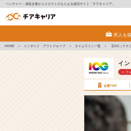
ベンチャー・成長企業からスカウトがもらえる就活サイト「チアキャリア」
【I
O
求人を
G
っ
HOME
＞
インサイド・アウトグループ
＞
タイムライン一覧
＞
【IOGって
て
ナ
ニ？】
イン
自
＋ フ
慢
さ
せ
企業TOP
て
く
だ
さ
い
【イ
ン