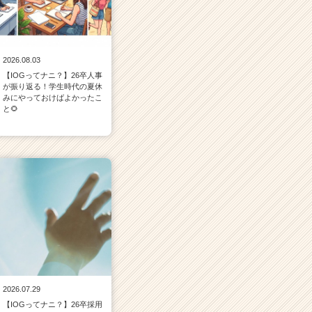
2026.08.03
【IOGってナニ？】26卒人事
が振り返る！学生時代の夏休
みにやっておけばよかったこ
と🌻
2026.07.29
【IOGってナニ？】26卒採用