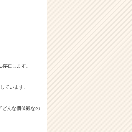
ん存在します。
施しています。
『どんな価値観なの