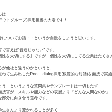
ちは！
・アウトグループ)採用担当の大場です！
考についてお話・・というか自慢をしようと思います。
言で言えば"普通じゃない"です。
個性を大切にする】ですが、個性を大切にしてる企業はたくさ
ろが他社と違うのかというと、
ねて生み出したRoot dialog採用(根源的な対話)を面接で実
ょう、というような質問集やテンプレートは一切もたず
面接官が、スキルや能力などの表層より『どんな人間なのか』
な部分に向き合う選考です。
学生さんより驚かれることが多く、