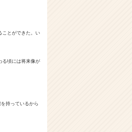
ることができた。い
わる頃には将来像が
標を持っているから