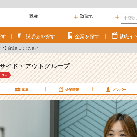
探す
説明会を
探す
企業を
探す
就職
イ
ナニ？】自慢させてください
サイド・アウトグループ
ォロー
募集
企業情報
メンバー