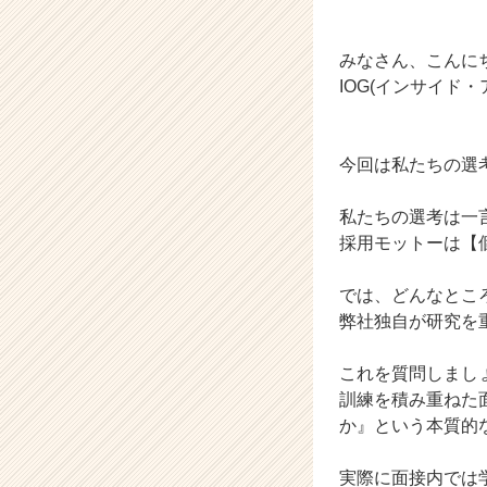
ャ
ー・
成
みなさん、こんに
長
IOG(インサイド
企
業
か
今回は私たちの選
ら
ス
カ
私たちの選考は一
ウ
採用モットーは【
ト
が
では、どんなとこ
届
弊社独自が研究を重
く
就
活
これを質問しまし
サ
訓練を積み重ねた
イ
か』という本質的
ト
チ
実際に面接内では
ア