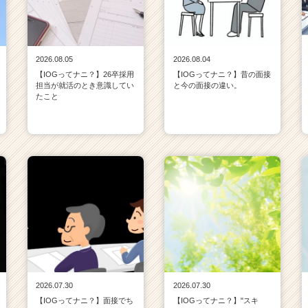
2026.08.05
2026.08.04
【IOGってナニ？】26卒採用
【IOGってナニ？】昔の面接
担当が就活のとき意識してい
と今の面接の違い。
たこと
2026.07.30
2026.07.30
【IOGってナニ？】面接でち
【IOGってナニ？】"スキ