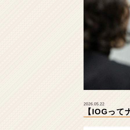
サ
イ
ド・
ア
ウ
ト
グ
ル
ー
プ
の
タ
イ
ム
ラ
イ
ン】
2026.05.22
|
【IOGっ
ベ
ン
チ