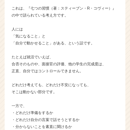
活
これは、『七つの習慣（著：スティーブン・R・コヴィー）』
サ
の中で語られている考え方です。
イ
ト
チ
人には
ア
「気になること」と
キ
「自分で動かせること」がある、という話です。
ャ
リ
たとえば就活でいえば、
ア
合否そのものや、面接官の評価、他の学生の完成度は、
（C
h
正直、自分ではコントロールできません。
e
e
どれだけ考えても、どれだけ不安になっても、
r
そこは動かない部分です。
C
a
一方で、
r
・どれだけ準備をするか
e
e
・どれだけ自分の言葉で話そうとするか
r）
・分からないことを素直に聞けるか