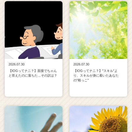
2026.07.30
2026.07.30
【IOGってナニ？】面接でちゃん
【IOGってナニ？】"スキル"よ
と答えたのに落ちた…その訳は？
り、スキルが身に着いたあなた
の"根っこ"