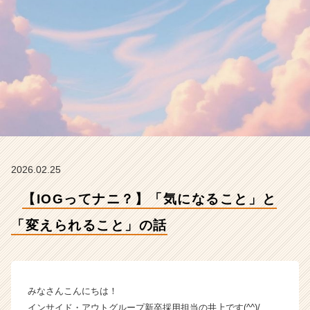
こ
と」
の
話
【イ
ン
サ
イ
ド・
ア
ウ
ト
2026.02.25
グ
ル
【IOGってナニ？】「気になること」と
ー
プ
「変えられること」の話
の
タ
イ
ム
みなさんこんにちは！
ラ
インサイド・アウトグループ新卒採用担当の井上です(^^)/
イ