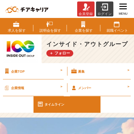
MENU
会員登録
ログイン
【I
O
G
求人を
探す
説明会を
探す
企業を
探す
就職
イベント
っ
て
インサイド・アウトグループ
ナ
＋ フォロー
ニ？】
「気
に
>
>
企業TOP
募集
な
る
こ
>
>
企業情報
メンバー
と」
と
「変
タイムライン
え
ら
れ
る