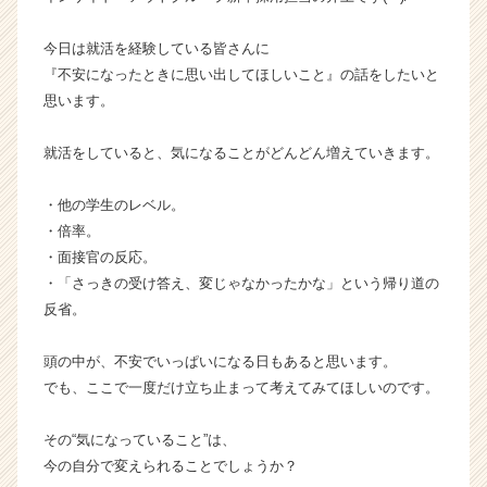
ン】
|
今日は就活を経験している皆さんに
ベ
『不安になったときに思い出してほしいこと』の話をしたいと
ン
思います。
チ
ャ
就活をしていると、気になることがどんどん増えていきます。
ー・
成
長
・他の学生のレベル。
企
・倍率。
業
・面接官の反応。
か
・「さっきの受け答え、変じゃなかったかな」という帰り道の
ら
反省。
ス
カ
頭の中が、不安でいっぱいになる日もあると思います。
ウ
ト
でも、ここで一度だけ立ち止まって考えてみてほしいのです。
が
届
その“気になっていること”は、
く
今の自分で変えられることでしょうか？
就