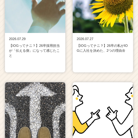
2026.07.29
2026.07.27
【IOGってナニ？】26卒採用担当
【IOGってナニ？】26卒の私がIO
が「伝える側」になって感じたこ
Gに入社を決めた、2つの理由🌼
と