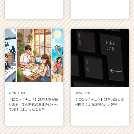
2026.08.03
2026.07.31
【IOGってナニ？】26卒人事が振
【IOGってナニ？】26卒の新人採
り返る！学生時代の夏休みにやっ
用担当による説明会が大好評！
ておけばよかったこと🌻