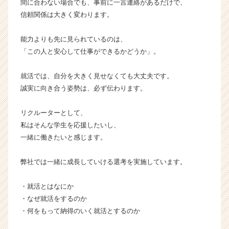
間に合わない場合でも、事前に一言連絡があるだけで、
く
信頼関係は大きく変わります。
就
活
サ
能力よりも先に見られているのは、
イ
「この人と安心して仕事ができるかどうか」。
ト
チ
就活では、自分を大きく見せなくても大丈夫です。
ア
誠実に向き合う姿勢は、必ず伝わります。
キ
ャ
リクルーターとして、
リ
ア
私はそんな学生を応援したいし、
（C
一緒に働きたいと感じます。
h
e
弊社では一緒に成長していける選考を実施しています。
e
r
・就活とはなにか
C
・なぜ就活をするのか
a
r
・何をもって納得のいく就活とするのか
e