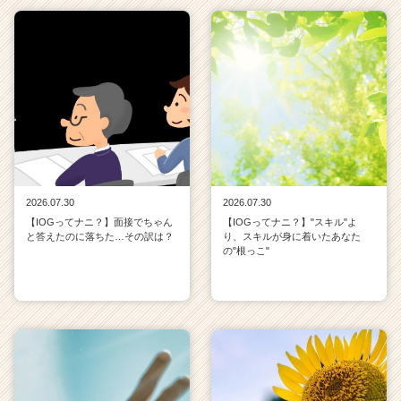
2026.07.30
2026.07.30
【IOGってナニ？】面接でちゃん
【IOGってナニ？】"スキル"よ
と答えたのに落ちた…その訳は？
り、スキルが身に着いたあなた
の"根っこ"