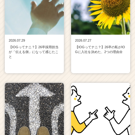
2026.07.29
2026.07.27
【IOGってナニ？】26卒採用担当
【IOGってナニ？】26卒の私がIO
が「伝える側」になって感じたこ
Gに入社を決めた、2つの理由🌼
と