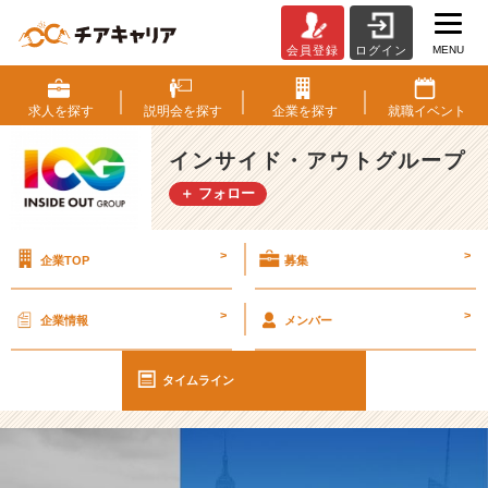
MENU
会員登録
ログイン
【I
O
G
求人を
探す
説明会を
探す
企業を
探す
就職
イベント
っ
て
インサイド・アウトグループ
ナ
＋ フォロー
ニ？】
応
援
>
>
企業TOP
募集
し
た
く
>
>
企業情報
メンバー
な
る
学
タイムライン
生
に
共
通