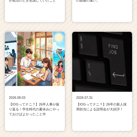
が就活のとき意識していたこと
の面接の違い。
2026.08.03
2026.07.31
【IOGってナニ？】26卒人事が振
【IOGってナニ？】26卒の新人採
り返る！学生時代の夏休みにやっ
用担当による説明会が大好評！
ておけばよかったこと🌻