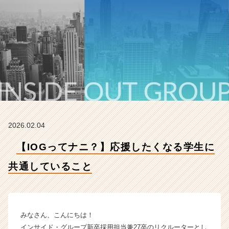
し
て
い
る
こ
と
【イ
ン
サ
イ
ド・
ア
2026.02.04
ウ
ト
【IOGってナニ？】応援したくなる学生に
グ
ル
共通していること
ー
プ
の
タ
みなさん、こんにちは！
イ
インサイド・グループ新卒採用担当兼27卒のリクルーターとし
ム