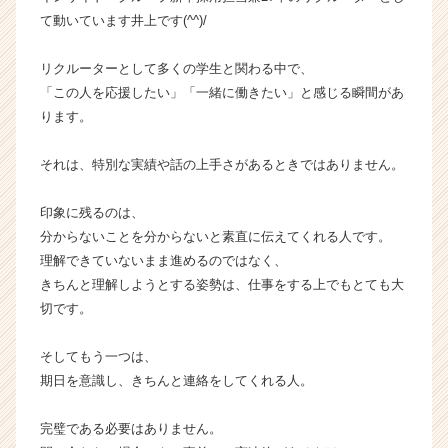
ラ
て動いています井上です(^^)/
イ
ン】
リクルーターとして多くの学生と関わる中で、
|
「この人を応援したい」「一緒に働きたい」と感じる瞬間があ
ベ
ります。
ン
チ
それは、特別な実績や話の上手さがあるときではありません。
ャ
ー・
成
印象に残るのは、
長
分からないことを分からないと素直に伝えてくれる人です。
企
理解できていないまま進めるのではなく、
業
きちんと理解しようとする姿勢は、仕事をする上でもとても大
か
切です。
ら
ス
カ
そしてもう一つは、
ウ
期日を意識し、きちんと連絡をしてくれる人。
ト
が
完璧である必要はありません。
届