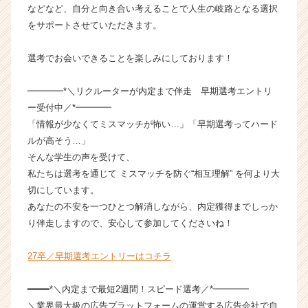
e
などなど、自分と向き合い考えることで人生の岐路となる選択
r）
をサポートさせていただきます。
選考でお会いできることを楽しみにしております！
━━━━*＼リクルーターが内定まで伴走 早期選考エントリ
ー受付中／*━━━━
「情報が少なくてミスマッチが怖い…」「早期選考ってハード
ルが高そう…」
そんな学生の声を受けて、
私たちは選考を通じて ミスマッチを防ぐ“相互理解” を何より大
切にしています。
あなたの不安を一つひとつ解消しながら、内定獲得までしっか
り伴走しますので、安心して参加してくださいね！
27卒／早期選考エントリーはコチラ
━━━━*＼内定まで最短2週間！スピード選考／*━━━━
＼業界最大級の広告プラットフォームの運営する広告会社で自