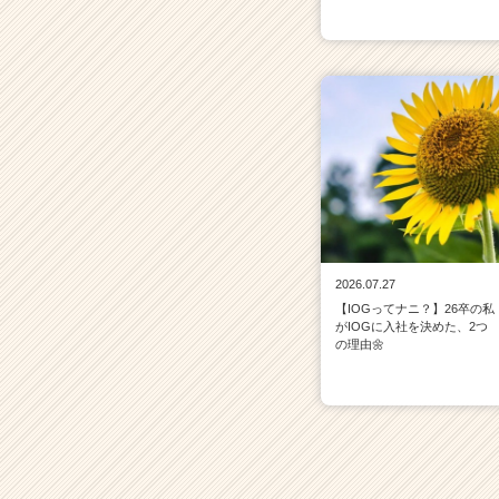
2026.07.27
【IOGってナニ？】26卒の私
がIOGに入社を決めた、2つ
の理由🌼