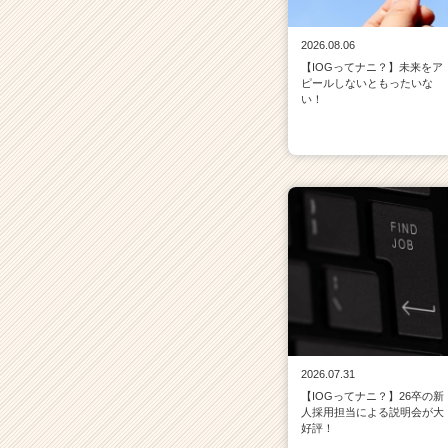
2026.08.06
【IOGってナニ？】未来をア
ピールしないともったいな
い！
2026.07.31
【IOGってナニ？】26卒の新
人採用担当による説明会が大
好評！