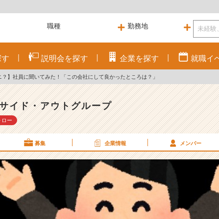
探す
説明会を
探す
企業を
探す
就職
イ
ナニ？】社員に聞いてみた！「この会社にして良かったところは？」
サイド・アウトグループ
ォロー
募集
企業情報
メンバー