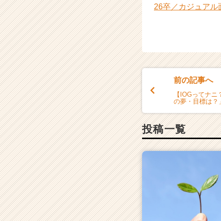
e
26卒／カジュア
r
C
a
r
e
e
r）
前の記事へ
【IOGってナ
の夢・目標は？
投稿一覧