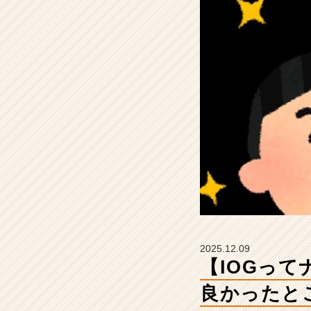
社
に
し
て
良
か
っ
た
と
こ
ろ
は？」
【イ
ン
サ
イ
ド・
2025.12.09
ア
【IOGっ
ウ
ト
良かったと
グ