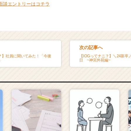
ル面談エントリーはコチラ
次の記事へ
ニ？】社員に聞いてみた！「今後
【IOGってナニ？】＼24新卒
」
日 ~神宮外苑編~