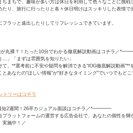
まちまちで、趣味が多い方は休日を利用して色々なことに挑戦
めたり、旅行に行ったりと各々休日明けはスッキリした表情で
にフラッと遠出したりしてリフレッシュできています。
の実態が丸裸？！たった10分でわかる徹底解説動画はコチラ／*━━
う…」「まずは雰囲気を知りたい」
て、**選考前に不安や疑問を解消できる“IOG徹底解説動画”**
とあなたの“ほしい情報”が“好きなタイミング”でいつでもど
エントリーはコチラ
で最短2週間！26卒カジュアル面談はコチラ／*━━━━
告プラットフォームの運営する広告会社で、あなたの個性を輝
」実施中！／