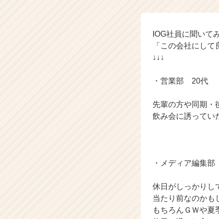
ル
ー
プ
の
IOG社員に聞いて
タ
「この会社にして
イ
↓↓↓
ム
ラ
・営業部 20代
イ
ン】
先輩の方や同期・
|
ベ
飲み会に誘ってい
ン
チ
ャ
ー・
・メディア編集部 
成
長
休日がしっかりし
企
業
当たり前なのかも
か
もちろんＧＷや夏
ら