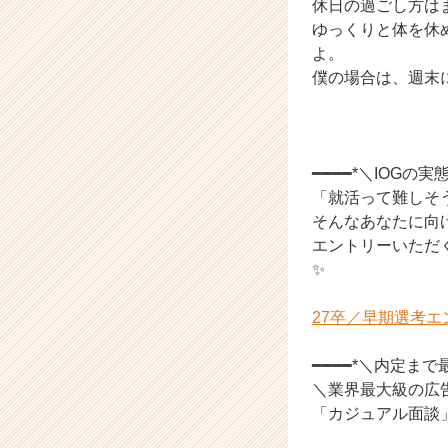
休日の過ごし方は
ス
ゆっくりと体を休
カ
よ。
ウ
僕の場合は、週末
ト
が
届
く
就
━━━━*＼IOG
活
「就活って難しそ
サ
そんなあなたに向け
イ
エントリーいただく
ト
✨
チ
ア
キ
27卒／早期選考
ャ
リ
━━━━*＼内定ま
ア
＼業界最大級の広
（C
「カジュアル面談
h
e