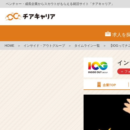
ベンチャー・成長企業からスカウトがもらえる就活サイト「チアキャリア」
【I
O
求人を
G
っ
HOME
＞
インサイド・アウトグループ
＞
タイムライン一覧
＞
【IOGって
て
ナ
ニ？】
イン
社
＋ フ
員
に
聞
企業TOP
い
て
み
た！
「こ
の
会