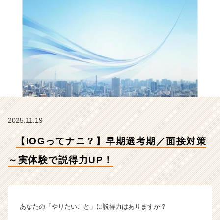
体
験
で
説
得
力
U
P！
【イ
ン
サ
イ
2025.11.19
ド・
ア
【IOGってナニ？】早期選考期／面接対策
ウ
ト
～実体験で説得力UP！
グ
ル
ー
プ
あなたの「やりたいこと」に説得力はありますか？
の
タ