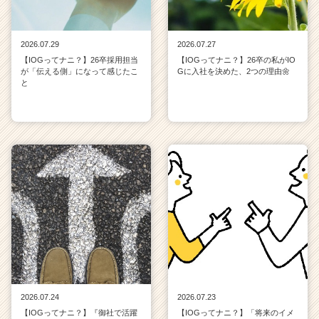
2026.07.29
2026.07.27
【IOGってナニ？】26卒採用担当
【IOGってナニ？】26卒の私がIO
が「伝える側」になって感じたこ
Gに入社を決めた、2つの理由🌼
と
2026.07.24
2026.07.23
【IOGってナニ？】『御社で活躍
【IOGってナニ？】「将来のイメ