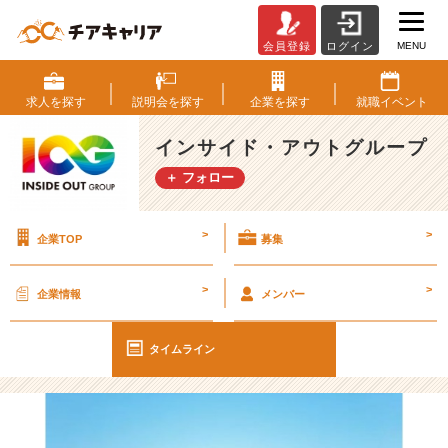
MENU
会員登録
ログイン
【I
O
G
求人を
探す
説明会を
探す
企業を
探す
就職
イベント
っ
て
インサイド・アウトグループ
ナ
＋ フォロー
ニ？】
早
期
>
>
企業TOP
募集
選
考
期
>
>
企業情報
メンバー
／
面
接
タイムライン
対
策
～
実