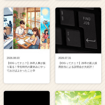
2026.08.03
2026.07.31
【IOGってナニ？】26卒人事が振
【IOGってナニ？】26卒の新人採
り返る！学生時代の夏休みにやっ
用担当による説明会が大好評！
ておけばよかったこと🌻