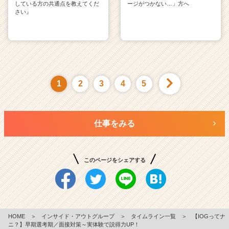
している方の共通点を教えてくだ
ージがつかない…」方へ
さい』
1
2
3
4
5
仕事をみる
このページをシェアする
HOME
＞
インサイド・アウトグループ
＞
タイムライン一覧
＞
【IOGってナ
ニ？】早期選考期／面接対策～実体験で説得力UP！