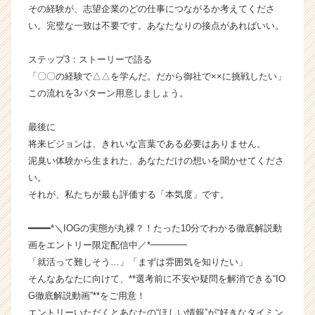
r
その経験が、志望企業のどの仕事につながるか考えてくださ
e
い。完璧な一致は不要です。あなたなりの接点があればいい。
e
r）
ステップ3：ストーリーで語る
「〇〇の経験で△△を学んだ。だから御社で××に挑戦したい」
この流れを3パターン用意しましょう。
最後に
将来ビジョンは、きれいな言葉である必要はありません。
泥臭い体験から生まれた、あなただけの想いを聞かせてくださ
い。
それが、私たちが最も評価する「本気度」です。
━━━━*＼IOGの実態が丸裸？！たった10分でわかる徹底解説動
画をエントリー限定配信中／*━━━━
「就活って難しそう…」「まずは雰囲気を知りたい」
そんなあなたに向けて、**選考前に不安や疑問を解消できる“IO
G徹底解説動画”**をご用意！
エントリーいただくとあなたの“ほしい情報”が“好きなタイミン