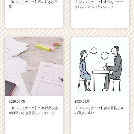
【IOGってナニ？】私の好きな言
【IOGってナニ？】未来をアピー
葉
ルしないともったいない！
2026.08.05
2026.08.04
【IOGってナニ？】26卒採用担当
【IOGってナニ？】昔の面接と今
が就活のとき意識していたこと
の面接の違い。