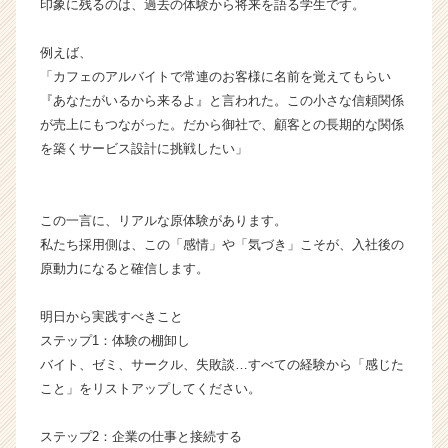
印象に残るのは、過去の体験から将来を語る学生です。
が
届
例えば、
く
就
「カフェのアルバイトで常連のお客様に名前を覚えてもらい
活
『あなたがいるから来るよ』と言われた。この小さな信頼関係
サ
が売上にもつながった。だから御社で、顧客との長期的な関係
イ
を築くサービス設計に挑戦したい」
ト
チ
ア
この一言に、リアルな原体験があります。
キ
ャ
私たち採用側は、この「感情」や「気づき」こそが、入社後の
リ
原動力になると確信します。
ア
（C
明日から実践すべきこと
h
ステップ1：体験の棚卸し
e
バイト、ゼミ、サークル、失敗談…すべての経験から「感じた
e
こと」をリストアップしてください。
r
C
a
ステップ2：企業の仕事と接続する