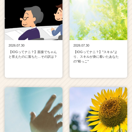
2026.07.30
2026.07.30
【IOGってナニ？】面接でちゃん
【IOGってナニ？】"スキル"よ
と答えたのに落ちた…その訳は？
り、スキルが身に着いたあなた
の"根っこ"