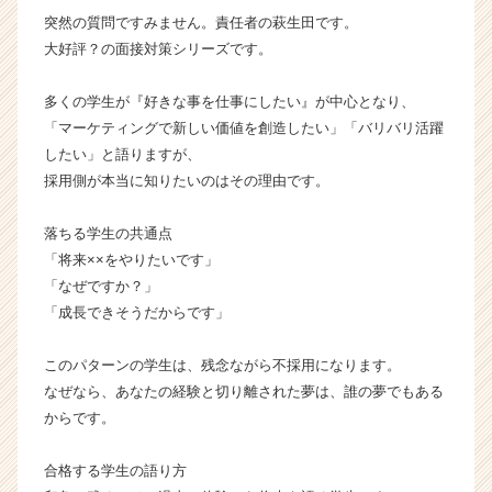
イ
突然の質問ですみません。責任者の萩生田です。
ム
大好評？の面接対策シリーズです。
ラ
イ
多くの学生が『好きな事を仕事にしたい』が中心となり、
ン】
「マーケティングで新しい価値を創造したい」「バリバリ活躍
|
したい」と語りますが、
ベ
採用側が本当に知りたいのはその理由です。
ン
チ
ャ
落ちる学生の共通点
ー・
「将来××をやりたいです」
成
「なぜですか？」
長
「成長できそうだからです」
企
業
このパターンの学生は、残念ながら不採用になります。
か
ら
なぜなら、あなたの経験と切り離された夢は、誰の夢でもある
ス
からです。
カ
ウ
合格する学生の語り方
ト