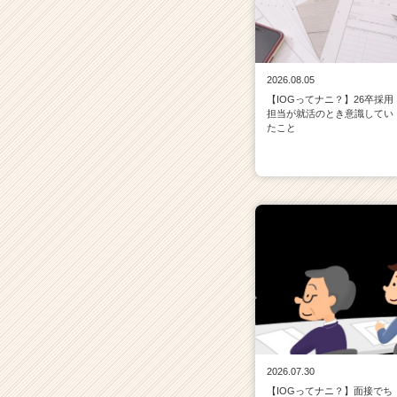
2026.08.05
【IOGってナニ？】26卒採用
担当が就活のとき意識してい
たこと
2026.07.30
【IOGってナニ？】面接でち