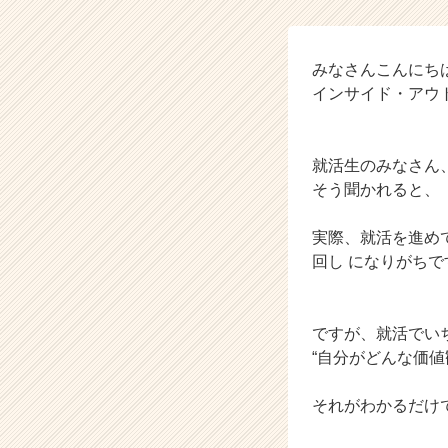
ト
グ
ル
ー
みなさんこんにち
プ
インサイド・アウト
の
タ
イ
就活生のみなさん
ム
そう聞かれると、
ラ
イ
ン】
実際、就活を進めて
|
回し になりがちで
ベ
ン
チ
ですが、就活でい
ャ
“自分がどんな価値
ー・
成
長
それがわかるだけ
企
業