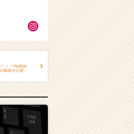
必見！！！❝効率的
分の動画大公開