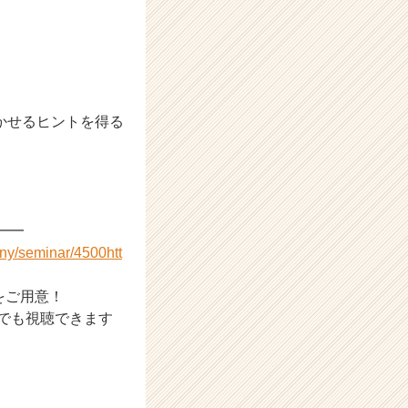
かせるヒントを得る
━━
any/seminar/4500
htt
をご用意！
こでも視聴できます