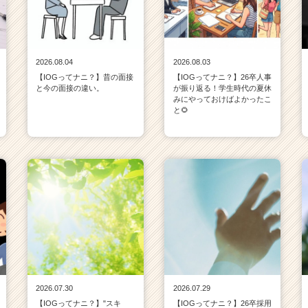
2026.08.04
2026.08.03
【IOGってナニ？】昔の面接
【IOGってナニ？】26卒人事
と今の面接の違い。
が振り返る！学生時代の夏休
みにやっておけばよかったこ
と🌻
2026.07.30
2026.07.29
【IOGってナニ？】"スキ
【IOGってナニ？】26卒採用