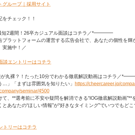
トグループ｜採用サイト
記をチェック！！
で最短2週間！26卒カジュアル面談はコチラ／*━━━━
告プラットフォームの運営する広告会社で、あなたの個性を輝
」実施中！／
ル面談エントリーはコチラ
の実態が丸裸？！たった10分でわかる徹底解説動画はコチラ／*━━
う…」「まずは雰囲気を知りたい」
https://cheercareer.jp/comp
p/company/seminar/4500
て、**選考前に不安や疑問を解消できる“IOG徹底解説動画”**
とあなたの“ほしい情報”が“好きなタイミング”でいつでもど
エントリーはコチラ