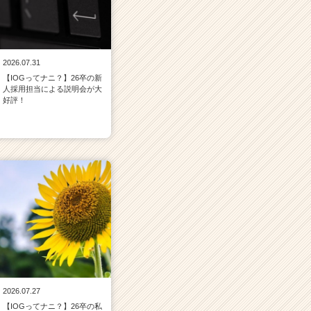
2026.07.31
【IOGってナニ？】26卒の新
人採用担当による説明会が大
好評！
2026.07.27
【IOGってナニ？】26卒の私