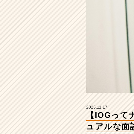
を
知
る
カ
ジ
ュ
ア
ル
な
面
談
開
催
中！」
【イ
ン
サ
2025.11.17
イ
【IOGって
ド・
ア
ュアルな面
ウ