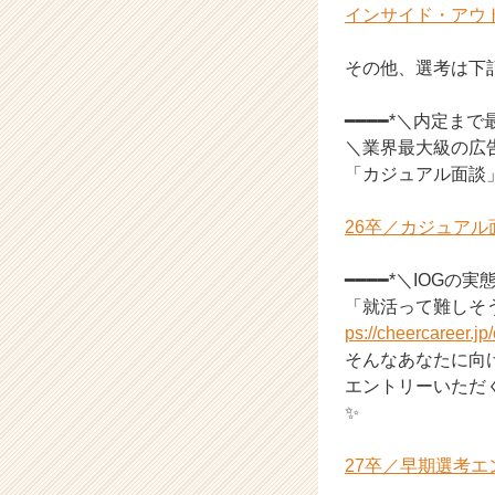
h
インサイド・アウ
e
e
その他、選考は下
r
C
━━━━*＼内定ま
a
＼業界最大級の広
r
「カジュアル面談
e
e
r）
26卒／カジュア
━━━━*＼IOG
「就活って難しそ
ps://cheercareer.j
そんなあなたに向け
エントリーいただく
✨
27卒／早期選考