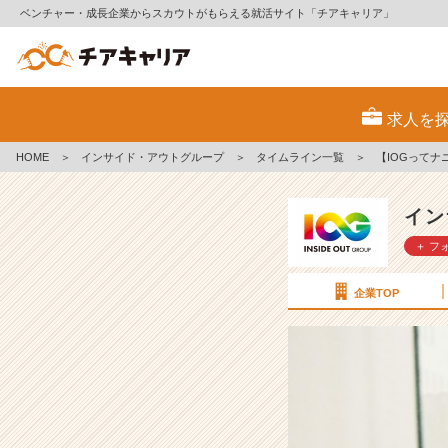
ベンチャー・成長企業からスカウトがもらえる就活サイト「チアキャリア」
【I
O
求人を
G
っ
HOME
＞
インサイド・アウトグループ
＞
タイムライン一覧
＞
【IOGってナ
て
ナ
ニ？】
イン
「迷
＋ フ
え
る
就
企業TOP
活
生
必
見
👀
自
分