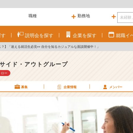
探す
説明会を
探す
企業を
探す
就職
イ
ニ？】「迷える就活生必見👀 自分を知るカジュアルな面談開催中！」
サイド・アウトグループ
ォロー
募集
企業情報
メンバー