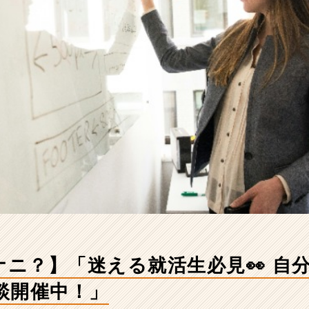
ナニ？】「迷える就活生必見👀 自
談開催中！」