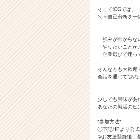
か
そこでIOGでは、
ら
＼ ✨自己分析を一
ス
カ
ウ
ト
・強みがわからな
が
・やりたいことが
届
・企業選びで迷っ
く
就
そんな方も大歓迎
活
会話を通じて“あな
サ
イ
ト
チ
少しでも興味があ
ア
あなたの就活のヒ
キ
ャ
*参加方法*
リ
①下記HPより公式
ア
②お友達登録後、
（C