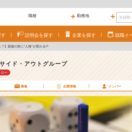
探す
説明会を
探す
企業を
探す
就職
イ
ニ？】面接の前に“人格”が変わる!?
サイド・アウトグループ
ォロー
募集
企業情報
メンバー