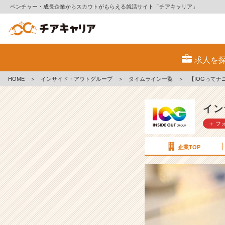
ベンチャー・成長企業からスカウトがもらえる就活サイト「チアキャリア」
【I
O
求人を
G
っ
HOME
＞
インサイド・アウトグループ
＞
タイムライン一覧
＞
【IOGってナ
て
ナ
ニ？】
イン
面
＋ フ
接
の
前
企業TOP
に“人
格”が
変
わ
る!?
【イ
ン