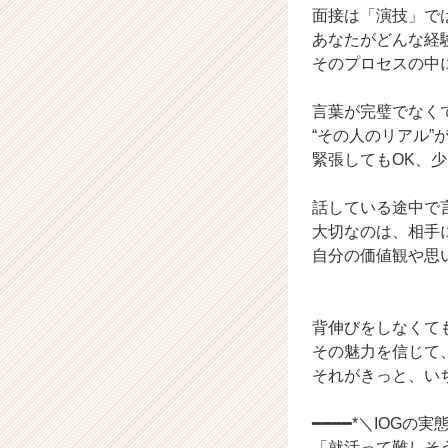
面接は「演技」で
キ
あなたがどんな経
ャ
リ
そのプロセスの中
ア
（C
言葉が完璧でなく
h
“その人のリアル
e
緊張してもOK、少
e
r
話している途中で
C
a
大切なのは、相手
r
自分の価値観や思
e
e
r）
背伸びをしなくて
その魅力を信じて
それがきっと、い
━━━━*＼IOG
「就活って難しそ