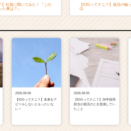
ニ？】社員に聞いてみた！『この
【IOGってナニ？】就活の軸
った事は？』
🤔
2026.08.06
2026.08.05
【IOGってナニ？】未来をア
【IOGってナニ？】26卒採用
ピールしないともったいな
担当が就活のとき意識してい
い！
たこと