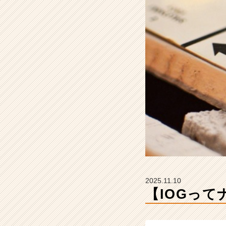
サ
イ
ド・
ア
ウ
ト
グ
ル
ー
プ
の
タ
イ
ム
ラ
イ
ン】
2025.11.10
|
【IOGって
ベ
ン
チ