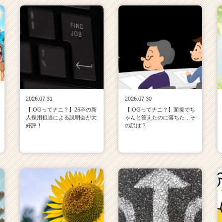
2026.07.31
2026.07.30
【IOGってナニ？】26卒の新
【IOGってナニ？】面接でち
人採用担当による説明会が大
ゃんと答えたのに落ちた…そ
好評！
の訳は？