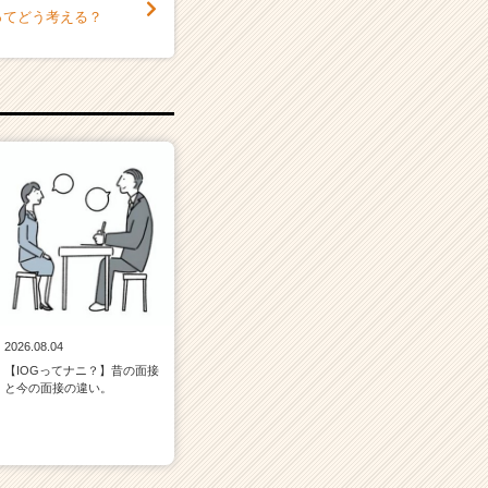
ってどう考える？
2026.08.04
【IOGってナニ？】昔の面接
と今の面接の違い。