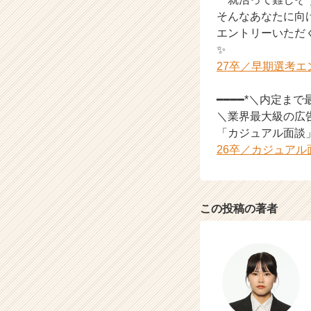
そんなあなたに向け
エントリーいただく
✨
27卒／早期選考
━━━━*＼内定ま
＼業界最大級の広
「カジュアル面談
26卒／カジュア
この投稿の著者