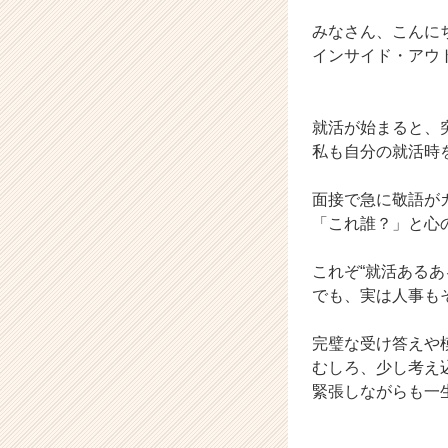
ャ
ー・
みなさん、こんに
成
インサイド・アウト
長
企
業
就活が始まると、
か
私も自分の就活時
ら
ス
カ
面接で急に敬語が
ウ
「これ誰？」と心
ト
が
これぞ“就活あるあ
届
でも、実は人事も
く
就
活
完璧な受け答えや
サ
むしろ、少し考え
イ
緊張しながらも一
ト
チ
ア