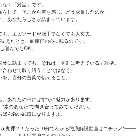
はなく「対話」です。
験をして、そこから何を感じ、どう成長したのか。
に、あなたらしさが詰まっています。
ても、エピソードが派手でなくても大丈夫。
”が見えたとき、面接官の心に残るのです。
し噛んでもOK。
言葉に詰まっても、それは「真剣に考えている」証拠。
に合わせて取り繕うことではなく、
いを、自分の言葉で伝えること。
も、あなたの中にはすでに魅力があります。
、“素のあなた”で向き合ってみてください。
ちばん強い武器になりますよ。
の実態が丸裸？！たった10分でわかる徹底解説動画はコチラ／*━━
う…」「まずは雰囲気を知りたい」