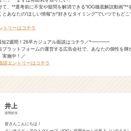
て、**選考前に不安や疑問を解消できる“IOG徹底解説動画”**
とあなたの“ほしい情報”が“好きなタイミング”でいつでもど
エントリーはコチラ
で最短2週間！26卒カジュアル面談はコチラ／*━━━━
告プラットフォームの運営する広告会社で、あなたの個性を輝
」実施中！／
ル面談エントリーはコチラ
井上
採用担当
皆さんこんにちは！
インサイド・アウトグループ（IOG）採用チームの井上（いのうえ