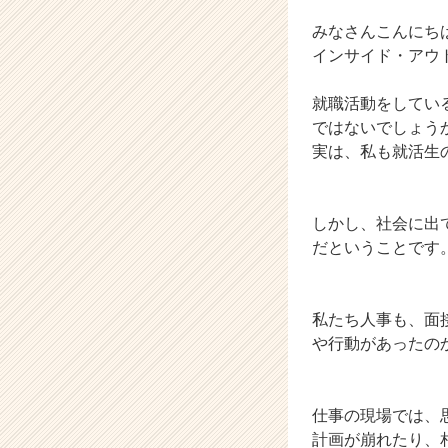
|
ベ
みなさんこんにち
ン
インサイド・アウト
チ
ャ
就職活動をしてい
ー・
ではないでしょう
成
実は、私も就活生
長
企
業
か
しかし、社会に出
ら
だということです
ス
カ
ウ
私たち人事も、面
ト
が
や行動があったの
届
く
就
仕事の現場では、
活
計画が崩れたり、
サ