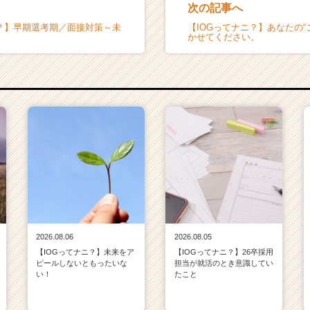
次の記事へ
ニ？】早期選考期／面接対策～未
【IOGってナニ？】あなたの“
かせてください。
2026.08.06
2026.08.05
【IOGってナニ？】未来をア
【IOGってナニ？】26卒採用
ピールしないともったいな
担当が就活のとき意識してい
い！
たこと