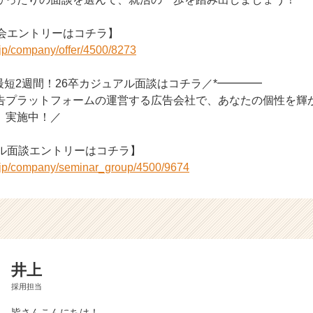
談会エントリーはコチラ】
r.jp/company/offer/4500/8273
で最短2週間！26卒カジュアル面談はコチラ／*━━━━
告プラットフォームの運営する広告会社で、あなたの個性を輝
」実施中！／
アル面談エントリーはコチラ】
r.jp/company/seminar_group/4500/9674
井上
採用担当
皆さんこんにちは！