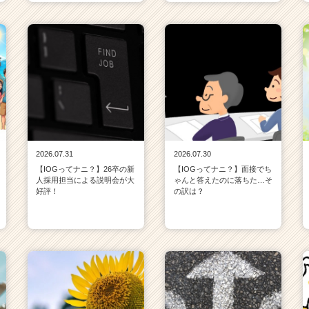
2026.07.31
2026.07.30
【IOGってナニ？】26卒の新
【IOGってナニ？】面接でち
人採用担当による説明会が大
ゃんと答えたのに落ちた…そ
好評！
の訳は？