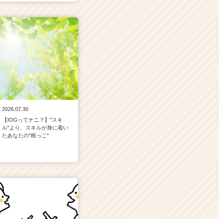
2026.07.30
【IOGってナニ？】"スキ
ル"より、スキルが身に着い
たあなたの"根っこ"