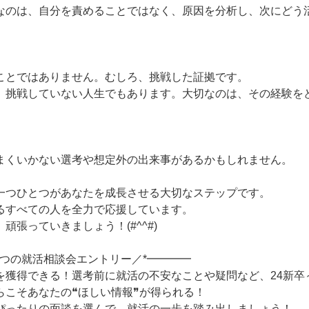
なのは、自分を責めることではなく、原因を分析し、次にどう
ことではありません。むしろ、挑戦した証拠です。
、挑戦していない人生でもあります。大切なのは、その経験を
まくいかない選考や想定外の出来事があるかもしれません。
一つひとつがあなたを成長させる大切なステップです。
るすべての人を全力で応援しています。
頑張っていきましょう！(#^^#)
！3つの就活相談会エントリー／*━━━━
を獲得できる！選考前に就活の不安なことや疑問など、24新卒
らこそあなたの❝ほしい情報❞が得られる！
ぴったりの面談を選んで、就活の一歩を踏み出しましょう！