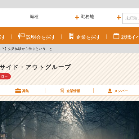
探す
説明会を
探す
企業を
探す
就職
イ
ナニ？】失敗体験から学ぶということ
サイド・アウトグループ
ォロー
募集
企業情報
メンバー