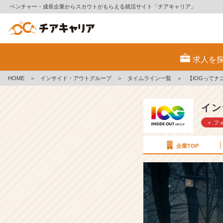
ベンチャー・成長企業からスカウトがもらえる就活サイト「チアキャリア」
【I
O
求人を
G
っ
HOME
＞
インサイド・アウトグループ
＞
タイムライン一覧
＞
【IOGって
て
ナ
ニ？】
イン
失
＋ フ
敗
体
験
企業TOP
か
ら
学
ぶ
と
い
う