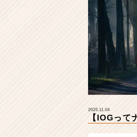
こ
と
【イ
ン
サ
イ
ド・
ア
ウ
ト
グ
ル
ー
プ
の
タ
イ
2025.11.04
ム
【IOGっ
ラ
イ
ン】