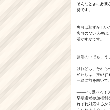
そんなときに必要
イ
勢です。
ト
チ
ア
キ
失敗は恥ずかしい
ャ
失敗のない人生は
リ
活かすかです。
ア
（C
h
e
就活の中でも、う
e
r
けれども、それら
C
私たちは、挑戦す
a
一緒に前を向いて、
r
e
━━━━*＼選べる
e
r）
早期選考参加権利
れぞれ対応するか
あなたの「今」に