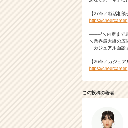
【27卒／就活相
https://cheercaree
━━━━*＼内定ま
＼業界最大級の広
「カジュアル面談
【26卒／カジュ
https://cheercaree
この投稿の著者