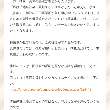
一方、抽象→具体の話法は理念から入ります。
ウ
「私は『地域社会に貢献する』仕事がしたいと考えています
ト
（抽象）。御社の〇〇事業部が取り組む××プロジェクトは、ま
が
届
さに地方創生の最前線だと感じました（具体化）。特に△△と
く
いう取り組みに共感し、私もこのチームで働きたいと思いまし
就
た」となります。
活
サ
採用側が見ているのは、この往復ができるかです。
イ
具体例だけでは「視野が狭い」と思われ、抽象論だけでは「本
ト
気度が伝わらない」のです。
チ
ア
キ
実践のコツは、面接官の反応を見ながら話を調整することで
ャ
す。
リ
詳しくは【意図を汲む】というタイムラインを参考にして下さ
ア
い。
（C
https://cheercareer.jp/companies/4500/messages/124441
h
e
e
志望動機は暗記するものではなく、対話しながら深めていくも
r
のです。