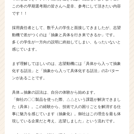
の
この冬の早期選考期の皆さんへ是非、参考にして頂きたい内容
タ
です！！
イ
ム
採用責任者として、数千人の学生と面接してきましたが、志望
ラ
動機で差がつくのは「抽象と具体を行き来できるか」です。
イ
多くの学生が一方向の説明に終始してしまい、もったいないと
ン】
感じています。
|
ベ
ン
まず理解してほしいのは、志望動機には「具体から入って抽象
チ
化する話法」と「抽象から入って具体化する話法」の2パター
ャ
ンがあることです。
ー・
成
具体→抽象の話法は、自分の体験から始めます。
長
「御社の〇〇製品を使った際、△△という課題が解決できまし
企
業
た（具体）。この経験から、技術で人の困りごとを解消する仕
か
事に魅力を感じています（抽象化）。御社はこの理念を最も体
ら
現している企業だと考え、志望しました」という流れです。
ス
カ