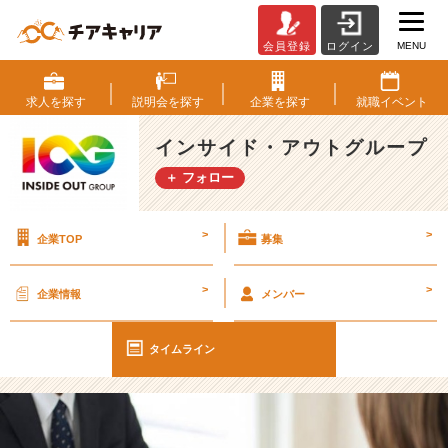
MENU
会員登録
ログイン
【I
O
G
求人を
探す
説明会を
探す
企業を
探す
就職
イベント
っ
て
インサイド・アウトグループ
ナ
＋ フォロー
ニ？】
早
期
>
>
企業TOP
募集
選
考
期
>
>
企業情報
メンバー
／
面
接
タイムライン
対
策
～
対