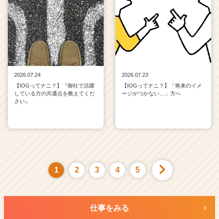
2026.07.24
2026.07.23
【IOGってナニ？】『御社で活躍
【IOGってナニ？】「将来のイメ
している方の共通点を教えてくだ
ージがつかない…」方へ
さい』
1
2
3
4
5
仕事をみる