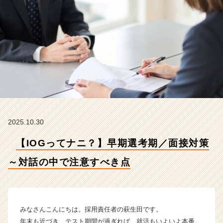
話
の
中
で
注
意
す
べ
き
点
【イ
ン
2025.10.30
サ
イ
【IOGってナニ？】早期選考期／面接対策
ド・
ア
～対話の中で注意すべき点
ウ
ト
グ
ル
みなさんこんにちは。採用責任者の萩生田です。
ー
年末も近づき、テスト期間が過ぎれば、就活もいよいよ本番。
プ