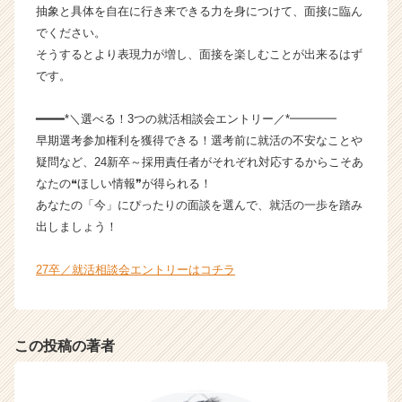
C
抽象と具体を自在に行き来できる力を身につけて、面接に臨ん
a
でください。
r
そうするとより表現力が増し、面接を楽しむことが出来るはず
e
です。
e
r）
━━━━*＼選べる！3つの就活相談会エントリー／*━━━━
早期選考参加権利を獲得できる！選考前に就活の不安なことや
疑問など、24新卒～採用責任者がそれぞれ対応するからこそあ
なたの❝ほしい情報❞が得られる！
あなたの「今」にぴったりの面談を選んで、就活の一歩を踏み
出しましょう！
27卒／就活相談会エントリーはコチラ
この投稿の著者