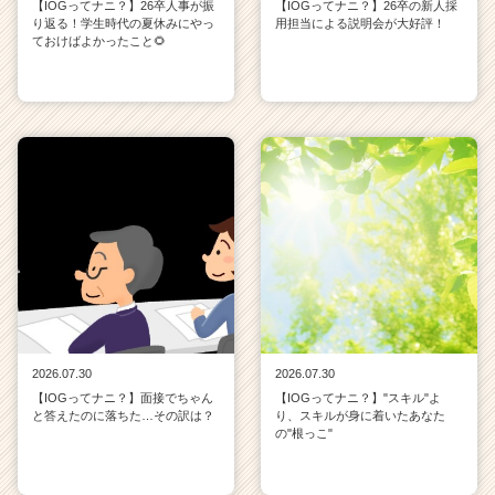
【IOGってナニ？】26卒人事が振
【IOGってナニ？】26卒の新人採
り返る！学生時代の夏休みにやっ
用担当による説明会が大好評！
ておけばよかったこと🌻
2026.07.30
2026.07.30
【IOGってナニ？】面接でちゃん
【IOGってナニ？】"スキル"よ
と答えたのに落ちた…その訳は？
り、スキルが身に着いたあなた
の"根っこ"