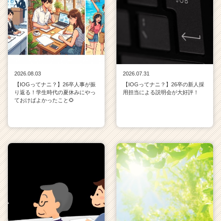
2026.08.03
2026.07.31
【IOGってナニ？】26卒人事が振
【IOGってナニ？】26卒の新人採
り返る！学生時代の夏休みにやっ
用担当による説明会が大好評！
ておけばよかったこと🌻