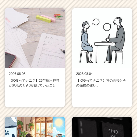
2026.08.05
2026.08.04
【IOGってナニ？】26卒採用担当
【IOGってナニ？】昔の面接と今
が就活のとき意識していたこと
の面接の違い。