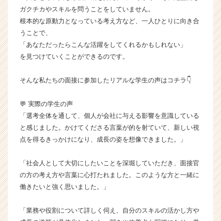
チ
ガクチカやスキルを問うことをしていません。
ャ
根本的な原動力となっている考え方など、一人ひとりに向き合
ー・
うことで、
成
「あなただったらこんな活躍をしてくれるかもしれない」
長
を見つけていくことができるのです。
企
業
か
そんな私たちの面接に参加したリアルな学生の声はコチラ👇
ら
ス
💬 実際の学生の声
カ
「選考全体を通して、個人が会社に与える影響を意識している
ウ
と感じました。かけてくださる言葉が的を射ていて、新しい視
ト
点を得るきっかけになり、成長の姿を想像できました。」
が
届
く
「社会人として大切にしたいことを深堀していただき、面接官
就
の方の考え方や言葉に心打たれました。このような方と一緒に
活
働きたいと強く思いました。」
サ
イ
「業務や役割について詳しく伺え、自分のスキルの活かし方や
ト