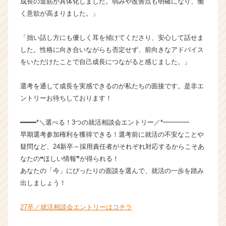
成長の道筋が具体化しました。弱みや改善点も明確になり、働
チ
ア
く意欲が高まりました。」
キ
ャ
「拙い話し方にも優しく耳を傾けてくださり、安心して話せま
リ
した。性格に向き合いながらも否定せず、前向きなアドバイス
ア
をいただけたことで自己成長につながると感じました。」
（C
h
選考を通して成長を実感できるのが私たちの面接です。是非エ
e
e
ントリーお待ちしております！
r
C
━━━━*＼選べる！3つの就活相談会エントリー／*━━━━
a
早期選考参加権利を獲得できる！選考前に就活の不安なことや
r
疑問など、24新卒～採用責任者がそれぞれ対応するからこそあ
e
なたの❝ほしい情報❞が得られる！
e
あなたの「今」にぴったりの面談を選んで、就活の一歩を踏み
r）
出しましょう！
27卒／就活相談会エントリーはコチラ