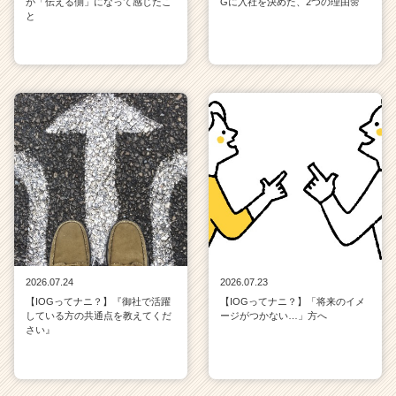
が「伝える側」になって感じたこ
Gに入社を決めた、2つの理由🌼
と
2026.07.24
2026.07.23
【IOGってナニ？】『御社で活躍
【IOGってナニ？】「将来のイメ
している方の共通点を教えてくだ
ージがつかない…」方へ
さい』