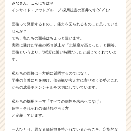
みなさん、こんにちは☺
ン
インサイド・アウトグループ 採用担当の富井です(oﾟvﾟ)ノ
サ
イ
ド・
面接って緊張するもの…、能力を図られるもの…と思っていま
ア
せんか？
ウ
でも、私たちの面接はちょっと違います。
ト
実際に受けた学生の95％以上が「志望度が高まった」と回答。
グ
面接というより、“対話”に近い時間だったと感じてくれていま
ル
す。
ー
プ
の
私たちの面接は一方的に質問するのではなく、
タ
学生の言葉に耳を傾け、価値観や考え方に寄り添う姿勢とこれ
イ
からの成長ポテンシャルを大切にしていています。
ム
ラ
私たちの採用テーマ「すべての個性を未来へつなげ」
イ
個性＝それぞれの価値観や考え方
ン】
と定義しています。
|
ベ
ン
一人ひとり、異なる価値観を持たれているからこそ、定型的な