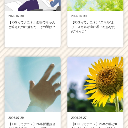
2026.07.30
2026.07.30
【IOGってナニ？】面接でちゃん
【IOGってナニ？】"スキル"よ
と答えたのに落ちた…その訳は？
り、スキルが身に着いたあなた
の"根っこ"
2026.07.29
2026.07.27
【IOGってナニ？】26卒採用担当
【IOGってナニ？】26卒の私がIO