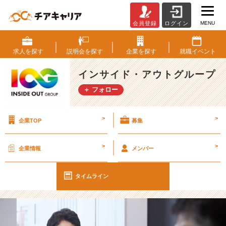
MENU
会員登録
ログイン
【I
O
G
求人を
探す
説明会を
探す
企業を
探す
就職
イベント
っ
て
インサイド・アウトグループ
ナ
＋ フォロー
ニ？】
面
接
>
>
企業TOP
募集
満
足
度
>
>
企業情報
メンバー
9
5％
超
タイムライン
え
の
面
接