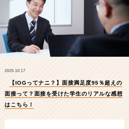
っ
て？
面
接
を
受
け
た
学
生
の
リ
2025.10.17
ア
ル
【IOGってナニ？】面接満足度95％超えの
な
感
面接って？面接を受けた学生のリアルな感想
想
はこちら！
は
こ
ち
ら！
【イ