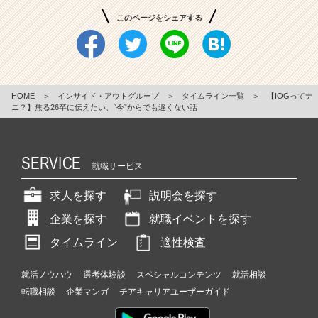
このページをシェアする
HOME
＞
インサイド・アウトグループ
＞
タイムライン一覧
＞
【IOGってナ
ニ？】焦る26卒に伝えたい、“今”からでも遅くない話
SERVICE
就職サービス
求人を探す
説明会を探す
企業を探す
就職イベントを探す
タイムライン
適性検査
就活ノウハウ
選考体験談
スペシャルコンテンツ
就活相談
転職相談
企業マンガ
チアキャリアユーザーガイド