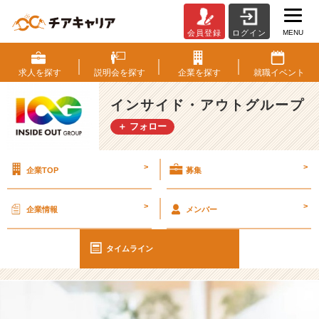
MENU
会員登録
ログイン
【I
O
G
求人を
探す
説明会を
探す
企業を
探す
就職
イベント
っ
て
インサイド・アウトグループ
ナ
＋ フォロー
ニ？】
焦
る
>
>
企業TOP
募集
2
6
卒
>
>
企業情報
メンバー
に
伝
え
タイムライン
た
い、“今”か
ら
で