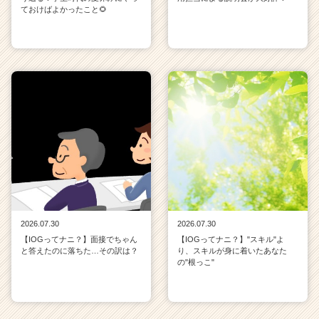
ておけばよかったこと🌻
2026.07.30
2026.07.30
【IOGってナニ？】面接でちゃん
【IOGってナニ？】"スキル"よ
と答えたのに落ちた…その訳は？
り、スキルが身に着いたあなた
の"根っこ"