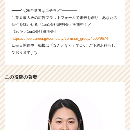
e
r）
━━━━*＼26卒選考はコチラ／*━━━━
＼業界最大級の広告プラットフォームで未来を創り、あなたの
個性を輝かせる「1on1会社説明会」実施中！／
【26卒／1on1会社説明会】
https://cheercareer.jp/company/seminar_group/4500/9674
∟毎日開催中！動機は「なんとなく」でOK！ご予約お待ちし
ております(^^)/
この投稿の著者