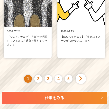
2026.07.24
2026.07.23
【IOGってナニ？】『御社で活躍
【IOGってナニ？】「将来のイメ
している方の共通点を教えてくだ
ージがつかない…」方へ
さい』
1
2
3
4
5
仕事をみる