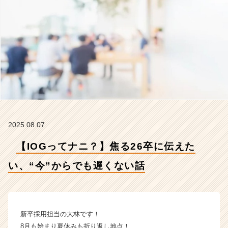
も
遅
く
な
い
話
【イ
ン
サ
イ
ド・
ア
2025.08.07
ウ
ト
【IOGってナニ？】焦る26卒に伝えた
グ
ル
い、“今”からでも遅くない話
ー
プ
の
タ
新卒採用担当の大林です！
イ
8月も始まり夏休みも折り返し地点！
ム