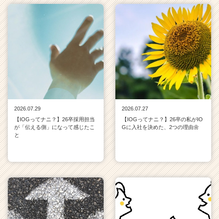
2026.07.29
2026.07.27
【IOGってナニ？】26卒採用担当
【IOGってナニ？】26卒の私がIO
が「伝える側」になって感じたこ
Gに入社を決めた、2つの理由🌼
と