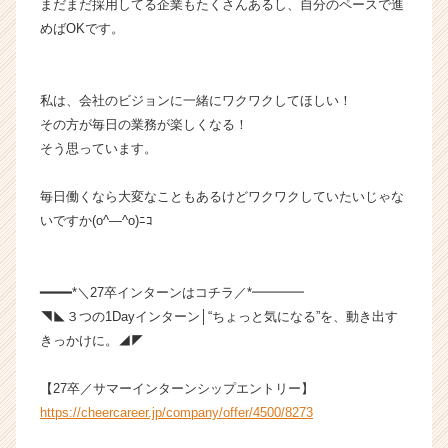
まだまだ採用してる企業もたくさんあるし、自分のペースで進
く
めばOKです。
就
活
サ
イ
私は、会社のビジョンに一緒にワクワクしてほしい！
ト
その方が毎日の業務が楽しくなる！
チ
そう思っています。
ア
キ
毎日働くなら大変なこともあるけどワクワクしていたいじゃな
ャ
いですか(o^―^o)ﾆｺ
リ
ア
（C
h
━━━━*＼27卒インターンはコチラ／*━━━━
e
◥◣３つの1Dayインターン│“ちょっと気になる”を、動き出す
e
きっかけに。◢◤
r
C
【27卒／サマーインターンシップエントリー】
a
r
https://cheercareer.jp/company/offer/4500/8273
e