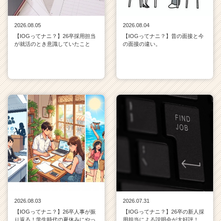
2026.08.05
2026.08.04
【IOGってナニ？】26卒採用担当
【IOGってナニ？】昔の面接と今
が就活のとき意識していたこと
の面接の違い。
2026.08.03
2026.07.31
【IOGってナニ？】26卒人事が振
【IOGってナニ？】26卒の新人採
り返る！学生時代の夏休みにやっ
用担当による説明会が大好評！