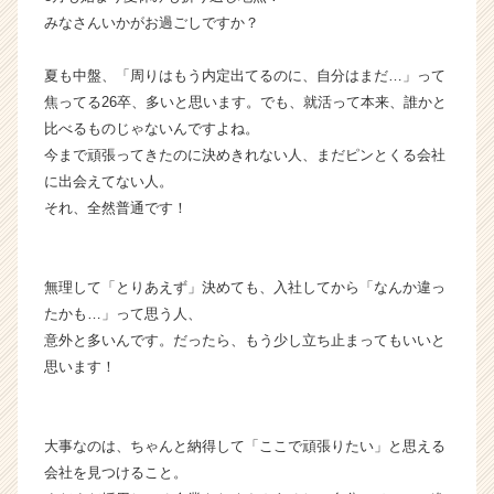
ラ
みなさんいかがお過ごしですか？
イ
ン】
夏も中盤、「周りはもう内定出てるのに、自分はまだ…」って
|
焦ってる26卒、多いと思います。でも、就活って本来、誰かと
ベ
比べるものじゃないんですよね。
ン
今まで頑張ってきたのに決めきれない人、まだピンとくる会社
チ
に出会えてない人。
ャ
ー・
それ、全然普通です！
成
長
企
無理して「とりあえず」決めても、入社してから「なんか違っ
業
たかも…」って思う人、
か
意外と多いんです。だったら、もう少し立ち止まってもいいと
ら
思います！
ス
カ
ウ
ト
大事なのは、ちゃんと納得して「ここで頑張りたい」と思える
が
会社を見つけること。
届