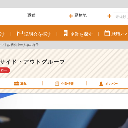
探す
説明会を
探す
企業を
探す
就職
イ
ナニ？】説明会中の人事の様子
サイド・アウトグループ
ォロー
募集
企業情報
メンバー