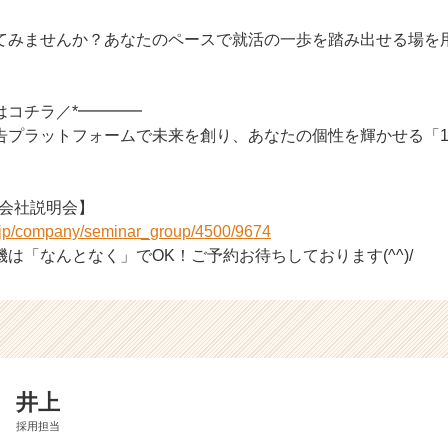
てみませんか？あなたのペースで就活の一歩を踏み出せる場を
考はコチラ／*━━━━
告プラットフォームで未来を創り、あなたの個性を輝かせる「1
1会社説明会】
r.jp/company/seminar_group/4500/9674
は「なんとなく」でOK！ご予約お待ちしております(^^)/
井上
採用担当