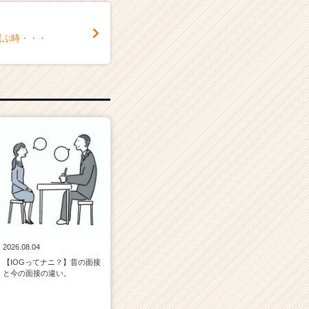
選ぶ時・・・
2026.08.04
【IOGってナニ？】昔の面接
と今の面接の違い。