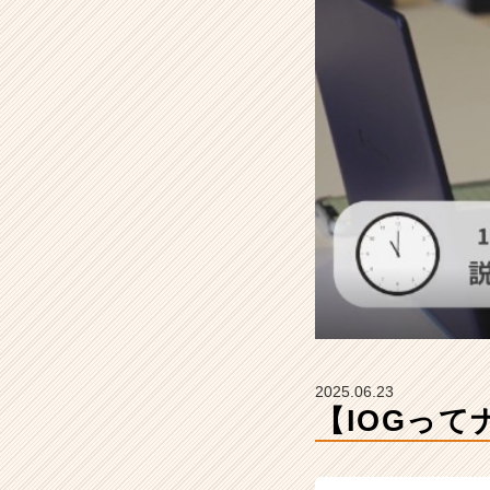
ン
サ
イ
ド・
ア
ウ
ト
グ
ル
ー
プ
の
タ
イ
ム
ラ
イ
2025.06.23
ン】
【IOGっ
|
ベ
ン