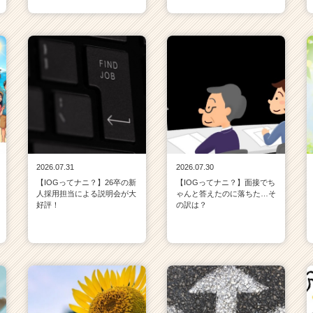
2026.07.31
2026.07.30
【IOGってナニ？】26卒の新
【IOGってナニ？】面接でち
人採用担当による説明会が大
ゃんと答えたのに落ちた…そ
好評！
の訳は？