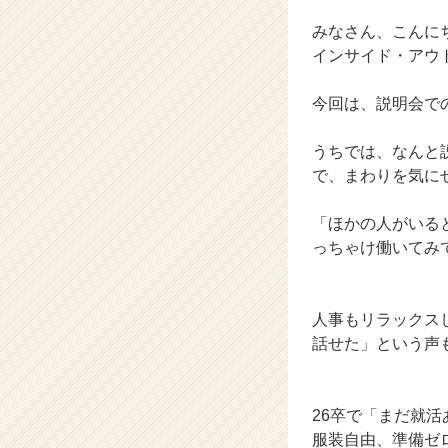
チ
ャ
みなさん、こんに
ー・
インサイド・アウト
成
長
今回は、説明会で
企
業
うちでは、なんと
か
ら
で、まわりを気に
ス
カ
「ほかの人がいる
ウ
っちゃけ働いてみ
ト
が
届
人事もリラックス
く
就
話せた」という声
活
サ
イ
26卒で「まだ就
ト
服装自由、準備ゼ
チ