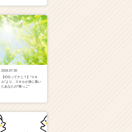
2026.07.30
【IOGってナニ？】"スキ
ル"より、スキルが身に着い
たあなたの"根っこ"