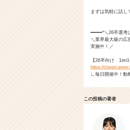
ア
まずは気軽に話し
キ
ャ
リ
ア
━━━━*＼26卒選
（C
＼業界最大級の広
h
実施中！／
e
e
【26卒向け 1on
r
C
https://cheercaree
a
∟毎日開催中！動機
r
e
e
r）
この投稿の著者