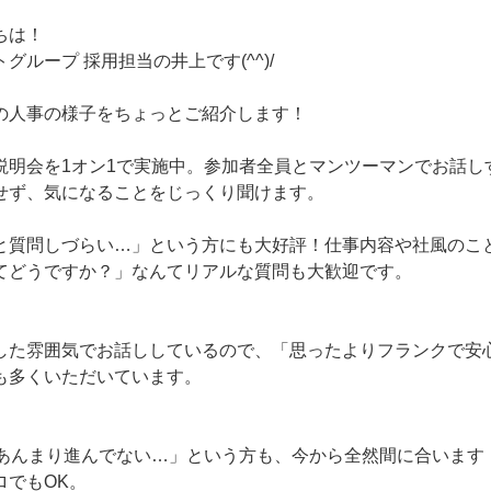
ちは！
グループ 採用担当の井上です(^^)/
の人事の様子をちょっとご紹介します！
説明会を1オン1で実施中。参加者全員とマンツーマンでお話し
せず、気になることをじっくり聞けます。
と質問しづらい…」という方にも大好評！仕事内容や社風のこ
てどうですか？」なんてリアルな質問も大歓迎です。
した雰囲気でお話ししているので、「思ったよりフランクで安
も多くいただいています。
活あんまり進んでない…」という方も、今から全然間に合います
ロでもOK。