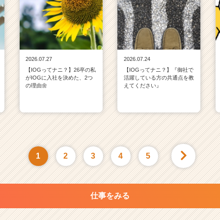
2026.07.27
2026.07.24
【IOGってナニ？】26卒の私
【IOGってナニ？】『御社で
がIOGに入社を決めた、2つ
活躍している方の共通点を教
の理由🌼
えてください』
1
2
3
4
5
仕事をみる