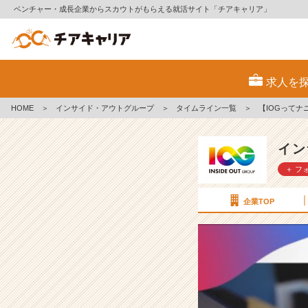
ベンチャー・成長企業からスカウトがもらえる就活サイト「チアキャリア」
【I
O
求人を
G
っ
HOME
＞
インサイド・アウトグループ
＞
タイムライン一覧
＞
【IOGって
て
ナ
ニ？】
イン
説
＋ フ
明
会
中
企業TOP
の
人
事
の
様
子
【イ