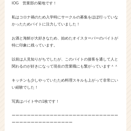
IOG 営業部の菊地です！
ド・
ア
私はコロナ禍のため入学時にサークルの募集をほぼ行っていな
ウ
ト
かったためバイトに注力していました！
グ
ル
お酒と海鮮が大好きなため、始めたオイスターバーのバイトが
ー
特に印象に残っています。
プ
の
以前は人見知りがちでしたが、このバイトの接客を通して人と
タ
関わるのが好きになって現在の営業職にも繋がっています＾＾
イ
ム
ラ
キッチンも少しやっていたため料理スキルも上がって非常にい
イ
い経験でした！
ン】
|
写真はバイト中の1枚です！
ベ
ン
ーーーーーーーーーーーーーーーーーーーーーーーーーーーー
チ
ャ
ーーーーーーーーーーーーーーーー
ー・