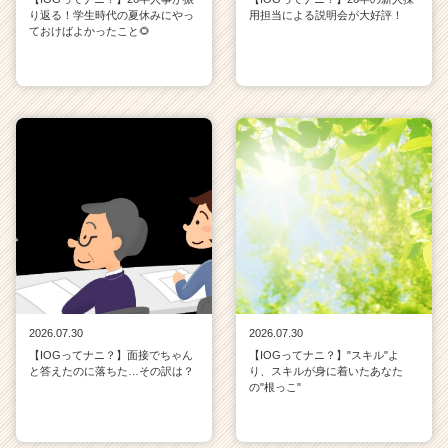
り返る！学生時代の夏休みにやっ
用担当による説明会が大好評！
ておけばよかったこと🌻
2026.07.30
2026.07.30
【IOGってナニ？】面接でちゃん
【IOGってナニ？】"スキル"よ
と答えたのに落ちた…その訳は？
り、スキルが身に着いたあなた
の"根っこ"