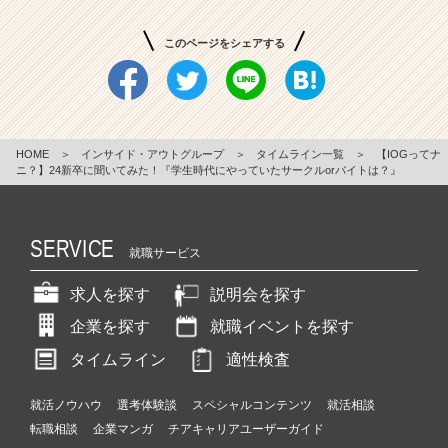
このページをシェアする
HOME
＞
インサイド・アウトグループ
＞
タイムライン一覧
＞
【IOGってナ
ニ？】24新卒に聞いてみた！『学生時代にやっていたサークルorバイトは？』
SERVICE
就職サービス
求人を探す
説明会を探す
企業を探す
就職イベントを探す
タイムライン
適性検査
就活ノウハウ
選考体験談
スペシャルコンテンツ
就活相談
転職相談
企業マンガ
チアキャリアユーザーガイド