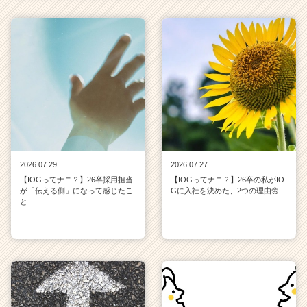
2026.07.29
2026.07.27
【IOGってナニ？】26卒採用担当
【IOGってナニ？】26卒の私がIO
が「伝える側」になって感じたこ
Gに入社を決めた、2つの理由🌼
と