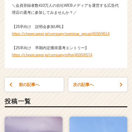
成
＼会員登録者数410万人の自社WEBメディアを運営する広告代
長
理店の選考に参加してみませんか？／
企
業
【25卒向け 説明会参加URL】
か
https://cheercareer.jp/company/seminar_group/4500/9614
ら
ス
カ
【25卒向け 早期内定獲得選考エントリー】
ウ
https://cheercareer.jp/company/offer/4500/6574
ト
が
届
く
就
前の記事へ
次の記事へ
活
サ
投稿一覧
イ
ト
チ
ア
キ