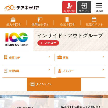
MENU
会員登録
ログイン
【I
O
G
求人を
探す
説明会を
探す
企業を
探す
就職
イベント
っ
て
インサイド・アウトグループ
ナ
＋ フォロー
ニ？】
2
4
>
>
企業TOP
募集
新
卒
に
>
>
企業情報
メンバー
聞
い
て
タイムライン
み
た！
『学
生