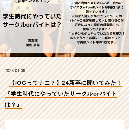
時
代
に
や
っ
て
い
た
サ
ー
ク
ル
2025.01.09
o
r
【IOGってナニ？】24新卒に聞いてみた！
バ
イ
『学生時代にやっていたサークルorバイト
ト
は？』
は？』
【イ
ン
サ
イ