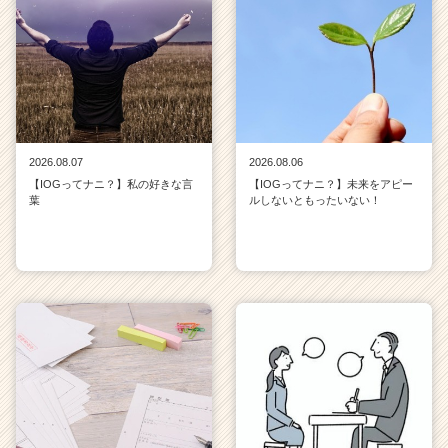
ャ
リ
ア
（C
h
e
e
r
2026.08.07
2026.08.06
C
【IOGってナニ？】私の好きな言
【IOGってナニ？】未来をアピー
a
葉
ルしないともったいない！
r
e
e
r）