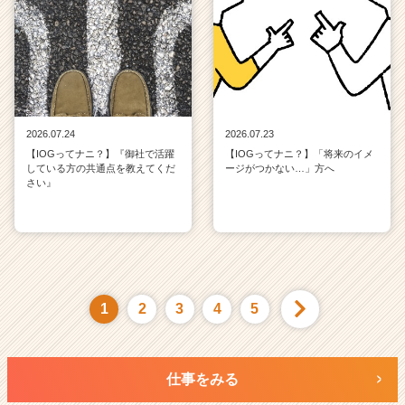
2026.07.24
2026.07.23
【IOGってナニ？】『御社で活躍
【IOGってナニ？】「将来のイメ
している方の共通点を教えてくだ
ージがつかない…」方へ
さい』
1
2
3
4
5
仕事をみる