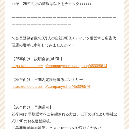
e
25卒、26卒向けの情報は以下をチェック↓↓↓↓↓↓
e
r）
ーーーーーーーーーーーーーーーーーーーーーーーーーーーー
ーーーーーーーーーーーーーーーー
＼会員登録者数410万人の自社WEBメディアを運営する広告代
理店の選考に参加してみませんか？／
【25卒向け 説明会参加URL】
https://cheercareer.jp/company/seminar_group/4500/9614
【25卒向け 早期内定獲得選考エントリー】
https://cheercareer.jp/company/offer/4500/6574
【26卒向け 早期選考】
26卒向け 早期選考をご希望される方は、以下のURLより弊社公
式LINEのお友達登録後、
「早期選考参加希望」とメッセージをお送りください。