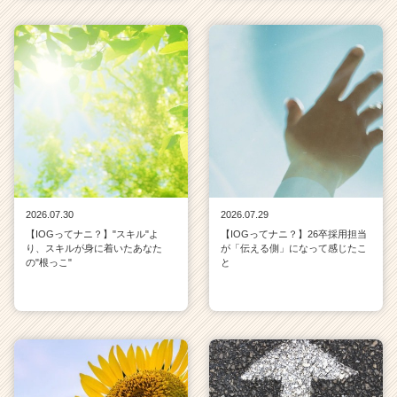
2026.07.30
2026.07.29
【IOGってナニ？】"スキル"よ
【IOGってナニ？】26卒採用担当
り、スキルが身に着いたあなた
が「伝える側」になって感じたこ
の"根っこ"
と