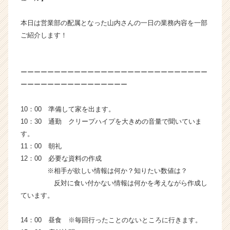
ム
ラ
本日は営業部の配属となった山内さんの一日の業務内容を一部
イ
ご紹介します！
ン】
|
ベ
ーーーーーーーーーーーーーーーーーーーーーーーーーーーー
ン
ーーーーーーーーーーーーーーーー
チ
ャ
ー・
10：00 準備して家を出ます。
成
10：30 通勤 クリープハイプを大きめの音量で聞いていま
長
す。
企
11：00 朝礼
業
12：00 必要な資料の作成
か
※相手が欲しい情報は何か？知りたい数値は？
ら
ス
反対に食い付かない情報は何かを考えながら作成し
カ
ています。
ウ
ト
14：00 昼食 ※毎回行ったことのないところに行きます。
が