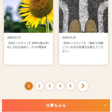
2026.07.27
2026.07.24
【IOGってナニ？】26卒の私がIO
【IOGってナニ？】『御社で活躍
Gに入社を決めた、2つの理由🌼
している方の共通点を教えてくだ
さい』
1
2
3
4
5
仕事をみる