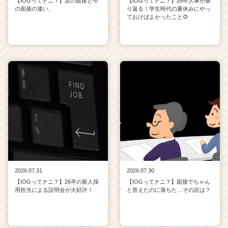
【IOGってナニ？】昔の面接と今
【IOGってナニ？】26卒人事が振
の面接の違い。
り返る！学生時代の夏休みにやっ
ておけばよかったこと🌻
2026.07.31
2026.07.30
【IOGってナニ？】26卒の新人採
【IOGってナニ？】面接でちゃん
用担当による説明会が大好評！
と答えたのに落ちた…その訳は？