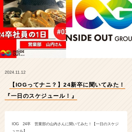
の
ス
ケ
ジ
ュ
ー
ル！』
【イ
ン
サ
イ
ド・
2024.11.12
ア
ウ
【IOGってナニ？】24新卒に聞いてみた！
ト
グ
『一日のスケジュール！』
ル
ー
プ
の
IOG 24卒 営業部の山内さんに聞いてみた！【一日のスケジ
タ
ュール】
イ