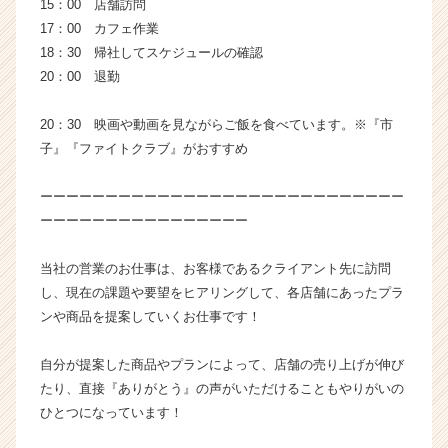
15：00 店舗訪問
届
17：00 カフェ作業
く
18：30 帰社してスケジュールの確認
就
活
20：00 退勤
サ
イ
20：30 映画や動画を見ながらご飯を食べています。※『市
ト
子』『ファイトクラブ』がおすすめ
チ
ア
ーーーーーーーーーーーーーーーーーーーーーーーーーーーー
キ
ーーーーーーーーーーーーーーーー
ャ
リ
ア
当社の営業のお仕事は、お客様であるクライアント先に訪問
（C
し、現在の課題や要望をヒアリングして、各店舗にあったプラ
h
ンや商品を提案していくお仕事です！
e
e
自分が提案した商品やプランによって、店舗の売り上げが伸び
r
たり、直接『ありがとう』の声がいただけることもやりがいの
C
a
ひとつになっています！
r