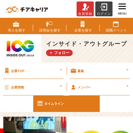
MENU
会員登録
ログイン
【I
O
G
求人を
探す
説明会を
探す
企業を
探す
就職
イベント
っ
て
インサイド・アウトグループ
ナ
＋ フォロー
ニ？】
2
4
>
>
企業TOP
募集
新
卒
に
>
>
企業情報
メンバー
聞
い
て
タイムライン
み
た！
『一
日