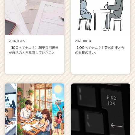
2026.08.05
2026.08.04
【IOGってナニ？】26卒採用担当
【IOGってナニ？】昔の面接と今
が就活のとき意識していたこと
の面接の違い。