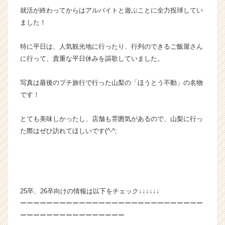
ー
就活が終わってからはアルバイトと遊ぶことに全力投球してい
プ
ました！
の
タ
特に平日は、人気観光地に行ったり、行列のできるご飯屋さん
イ
に行って、貴重な平日休みを謳歌していました。
ム
ラ
写真は最後のプチ旅行で行った山梨の「ほうとう不動」の名物
イ
ン】
です！
|
ベ
とても美味しかったし、店舗も雰囲気があるので、山梨に行っ
ン
た際はぜひ訪れてほしいです(^-^;
チ
ャ
ー・
成
長
企
25卒、26卒向けの情報は以下をチェック↓↓↓↓↓↓
業
ーーーーーーーーーーーーーーーーーーーーーーーーーーーー
か
ーーーーーーーーーーーーーーーー
ら