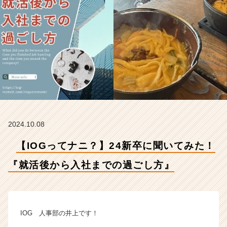
後
か
ら
入
社
ま
で
の
過
ご
し
方』
2024.10.08
【イ
ン
【IOGってナニ？】24新卒に聞いてみた！
サ
イ
『就活後から入社までの過ごし方』
ド・
ア
ウ
ト
IOG 人事部の井上です！
グ
ル