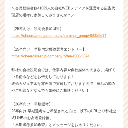
ス
＼会員登録者数410万人の自社WEBメディアを運営する広告代
カ
理店の選考に参加してみませんか？／
ウ
ト
が
【25卒向け 説明会参加URL】
届
https://cheercareer.jp/company/seminar_group/4500/9614
く
就
【25卒向け 早期内定獲得選考エントリー】
活
https://cheercareer.jp/company/offer/4500/6574
サ
イ
ト
弊社の会社説明会では、仕事内容や自社媒体の大きさ、掲げて
チ
いる使命などをお伝えしております！
ア
終始カジュアルな雰囲気で実施しておりますので、就活の悩み
キ
やご相談などなんでも気軽にご相談ください！
ャ
リ
【26卒向け 早期選考】
ア
26卒向け 早期選考をご希望される方は、以下のURLより弊社公
（C
h
式LINEのお友達登録後、
e
「早期選考参加希望」とメッセージをお送りください。