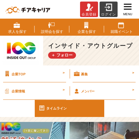
MENU
会員登録
ログイン
【I
O
G
求人を
探す
説明会を
探す
企業を
探す
就職
イベント
っ
て
インサイド・アウトグループ
ナ
＋ フォロー
ニ？】
2
4
>
>
企業TOP
募集
新
卒
に
>
>
企業情報
メンバー
聞
い
て
タイムライン
み
た！
『就
活