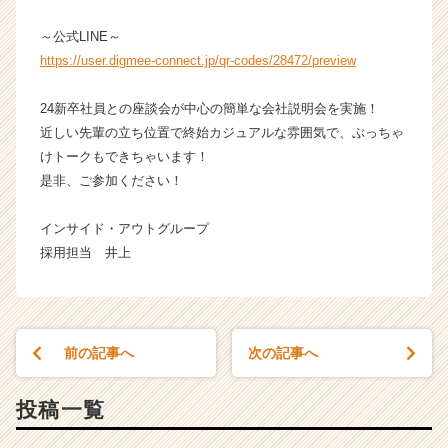
e
r
～公式LINE～
C
https://user.digmee-connect.jp/qr-codes/28472/preview
a
r
24新卒社員との座談会が中心の簡単な会社説明会を実施！
e
e
近しい先輩の立ち位置で終始カジュアルな雰囲気で、ぶっちゃ
r）
けトークもできちゃいます！
是非、ご参加ください！
インサイド・アウトグループ
採用担当 井上
前の記事へ
次の記事へ
投稿一覧