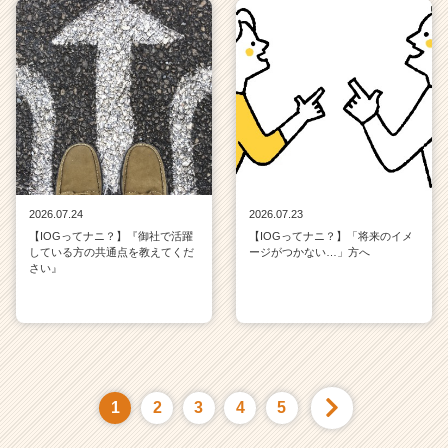
2026.07.24
2026.07.23
【IOGってナニ？】『御社で活躍
【IOGってナニ？】「将来のイメ
している方の共通点を教えてくだ
ージがつかない…」方へ
さい』
1
2
3
4
5