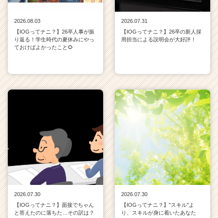
2026.08.03
2026.07.31
【IOGってナニ？】26卒人事が振
【IOGってナニ？】26卒の新人採
り返る！学生時代の夏休みにやっ
用担当による説明会が大好評！
ておけばよかったこと🌻
2026.07.30
2026.07.30
【IOGってナニ？】面接でちゃん
【IOGってナニ？】"スキル"よ
と答えたのに落ちた…その訳は？
り、スキルが身に着いたあなた