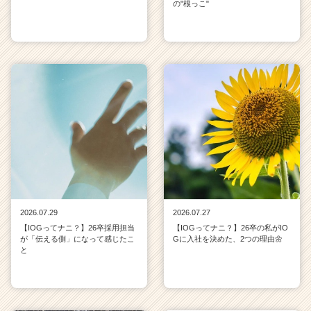
の"根っこ"
2026.07.29
2026.07.27
【IOGってナニ？】26卒採用担当
【IOGってナニ？】26卒の私がIO
が「伝える側」になって感じたこ
Gに入社を決めた、2つの理由🌼
と