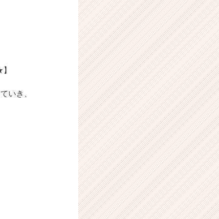
★】
めていき、