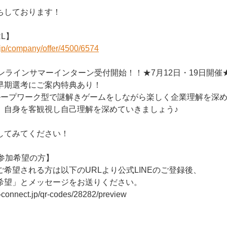
ちしております！
L】
r.jp/company/offer/4500/6574
ンラインサマーインターン受付開始！！★7月12日・19日開催
早期選考にご案内特典あり！
ループワーク型で謎解きゲームをしながら楽しく企業理解を深
、自身を客観視し自己理解を深めていきましょう♪
してみてください！
ン参加希望の方】
希望される方は以下のURLより公式LINEのご登録後、
希望」とメッセージをお送りください。
e-connect.jp/qr-codes/28282/preview