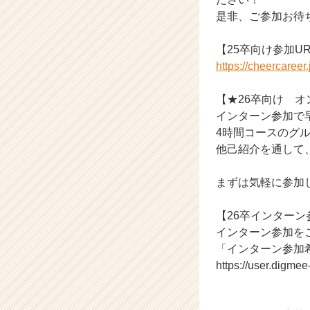
是非、ご参加お待
【25卒向け参加UR
https://cheercaree
【★26卒向け オ
インターン参加で
4時間コースのグ
他己紹介を通して
まずは気軽に参加
【26卒インター
インターン参加をご
「インターン参加
https://user.digme