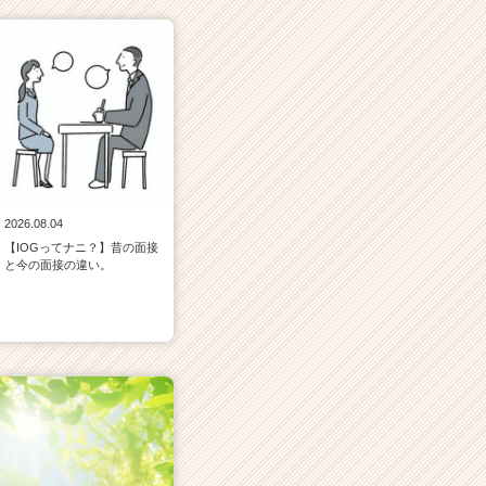
2026.08.04
【IOGってナニ？】昔の面接
と今の面接の違い。