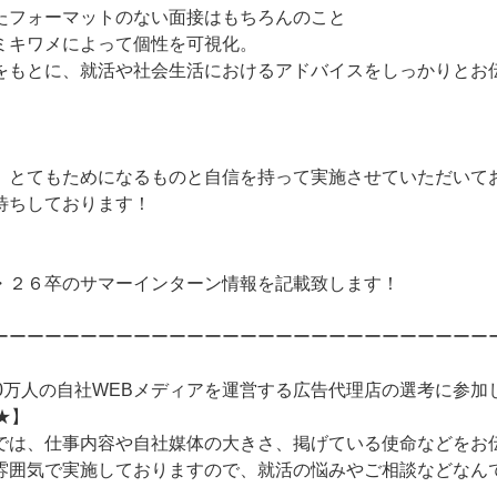
たフォーマットのない面接はもちろんのこと
ミキワメによって個性を可視化。
をもとに、就活や社会生活におけるアドバイスをしっかりとお
、とてもためになるものと自信を持って実施させていただいて
待ちしております！
・２６卒のサマーインターン情報を記載致します！
ーーーーーーーーーーーーーーーーーーーーーーーーーーーー
90万人の自社WEBメディアを運営する広告代理店の選考に参加
★】
では、仕事内容や自社媒体の大きさ、掲げている使命などをお
雰囲気で実施しておりますので、就活の悩みやご相談などなん