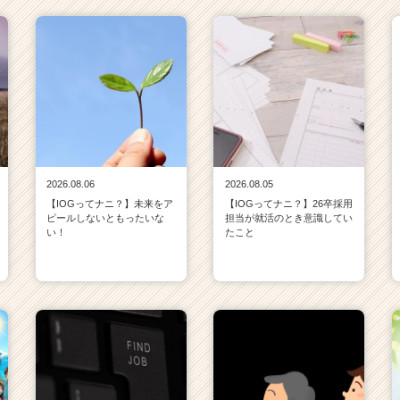
2026.08.06
2026.08.05
【IOGってナニ？】未来をア
【IOGってナニ？】26卒採用
ピールしないともったいな
担当が就活のとき意識してい
い！
たこと