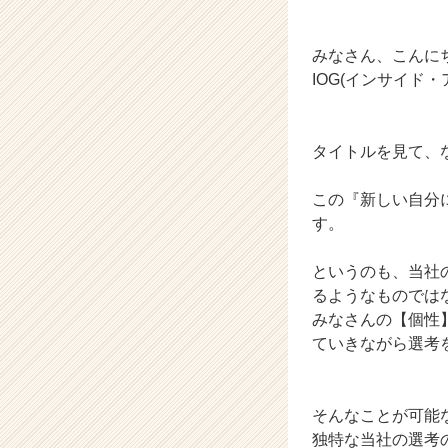
ベ
ン
チ
みなさん、こんに
ャ
IOG(インサイド
ー・
成
長
タイトルを見て、
企
業
か
この『新しい自分
ら
す。
ス
カ
というのも、当社
ウ
るようなものでは
ト
みなさんの【個性
が
届
ていきながら選考
く
就
活
そんなことが可能
サ
独特な当社の選考
イ