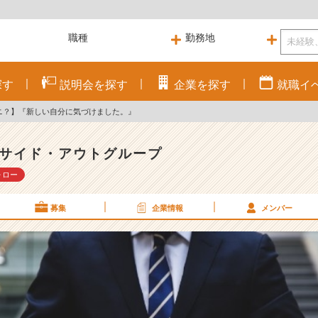
探す
説明会を
探す
企業を
探す
就職
イ
ナニ？】『新しい自分に気づけました。』
サイド・アウトグループ
ォロー
募集
企業情報
メンバー