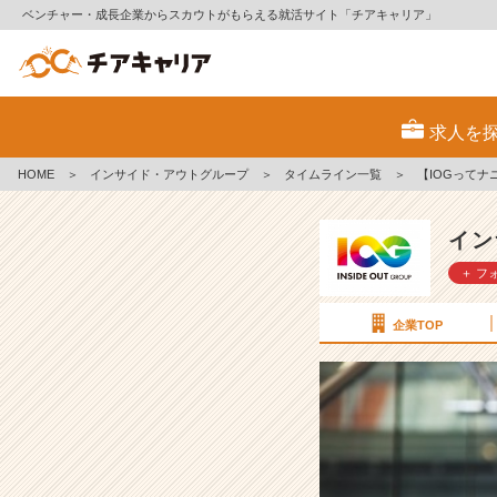
ベンチャー・成長企業からスカウトがもらえる就活サイト「チアキャリア」
【I
O
求人を
G
っ
HOME
＞
インサイド・アウトグループ
＞
タイムライン一覧
＞
【IOGって
て
ナ
ニ？】
イン
『新
＋ フ
し
い
自
企業TOP
分
に
気
づ
け
ま
し