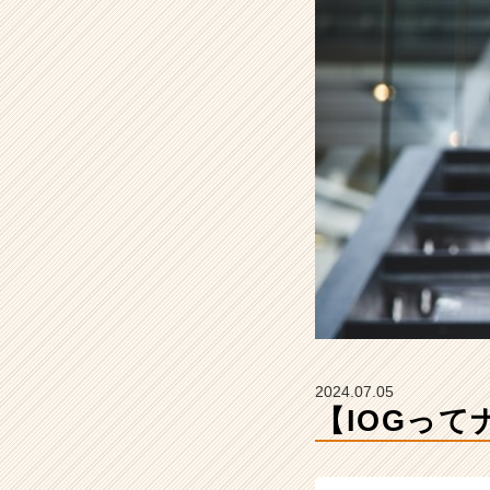
た。』
【イ
ン
サ
イ
ド・
ア
ウ
ト
グ
ル
ー
プ
の
タ
イ
ム
2024.07.05
ラ
【IOGっ
イ
ン】
|