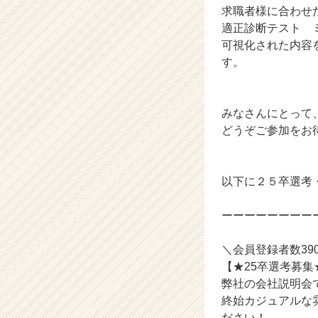
求職者様に合わせ
ト
適正診断テスト 
チ
ア
可視化された内容
キ
す。
ャ
リ
ア
みなさんにとって
（C
どうぞご参加をお
h
e
e
r
以下に２５卒選考
C
a
ーーーーーーーー
r
e
＼会員登録者数3
e
【★25卒選考募集
r）
弊社の会社説明会
終始カジュアルな
ださい！