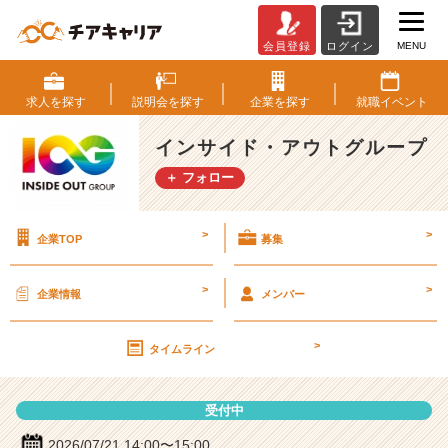
MENU
会員登録
ログイン
イ
ン
サ
求人を
探す
説明会を
探す
企業を
探す
就職
イベント
イ
ド・
インサイド・アウトグループ
ア
＋ フォロー
ウ
ト
グ
>
>
企業TOP
募集
ル
ー
プ
>
>
企業情報
メンバー
の
説
>
明
タイムライン
会
詳
受付中
細
|
2026/07/21 14:00〜15:00