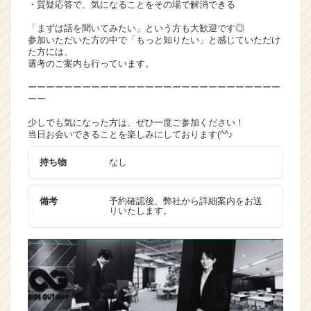
・質疑応答で、気になることをその場で解消できる
ト
チ
「まずは話を聞いてみたい」という方も大歓迎です◎
参加いただいた方の中で「もっと知りたい」と感じていただけ
ア
た方には、
キ
選考のご案内も行っています。
ャ
リ
ーーーーーーーーーーーーーーーーーーーーーーーーーーーー
ーー
ア
（C
少しでも気になった方は、ぜひ一度ご参加ください！
h
当日お会いできることを楽しみにしております(^^♪
e
e
持ち物
なし
r
C
備考
予約確認後、弊社から詳細案内をお送
a
りいたします。
r
e
e
r）