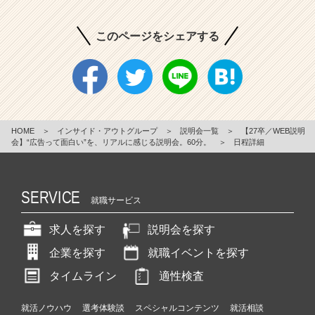
このページをシェアする
HOME
＞
インサイド・アウトグループ
＞
説明会一覧
＞
【27卒／WEB説明
会】“広告って面白い”を、リアルに感じる説明会。60分。
＞
日程詳細
SERVICE
就職サービス
求人を探す
説明会を探す
企業を探す
就職イベントを探す
タイムライン
適性検査
就活ノウハウ
選考体験談
スペシャルコンテンツ
就活相談