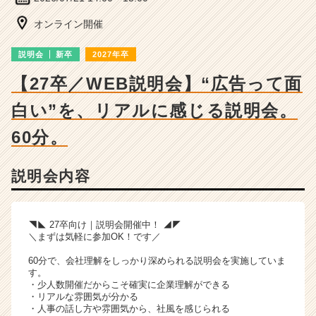
ベ
ン
オンライン開催
チ
ャ
説明会
新卒
2027年卒
ー・
成
【27卒／WEB説明会】“広告って面
長
白い”を、リアルに感じる説明会。
企
業
60分。
か
ら
ス
説明会内容
カ
ウ
ト
◥◣ 27卒向け｜説明会開催中！ ◢◤
が
＼まずは気軽に参加OK！です／
届
く
60分で、会社理解をしっかり深められる説明会を実施していま
就
す。
・少人数開催だからこそ確実に企業理解ができる
活
・リアルな雰囲気が分かる
サ
・人事の話し方や雰囲気から、社風を感じられる
イ