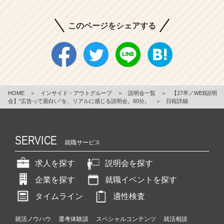
このページをシェアする
HOME
＞
インサイド・アウトグループ
＞
説明会一覧
＞
【27卒／WEB説明
会】“広告って面白い”を、リアルに感じる説明会。60分。
＞
日程詳細
SERVICE
就職サービス
求人を探す
説明会を探す
企業を探す
就職イベントを探す
タイムライン
適性検査
就活ノウハウ
選考体験談
スペシャルコンテンツ
就活相談