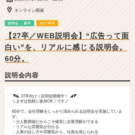
ベ
ン
オンライン開催
チ
ャ
説明会
新卒
2027年卒
ー・
成
【27卒／WEB説明会】“広告って面
長
白い”を、リアルに感じる説明会。
企
業
60分。
か
ら
ス
説明会内容
カ
ウ
ト
◥◣ 27卒向け｜説明会開催中！ ◢◤
が
＼まずは気軽に参加OK！です／
届
く
60分で、会社理解をしっかり深められる説明会を実施していま
就
す。
・少人数開催だからこそ確実に企業理解ができる
活
・リアルな雰囲気が分かる
サ
・人事の話し方や雰囲気から、社風を感じられる
イ