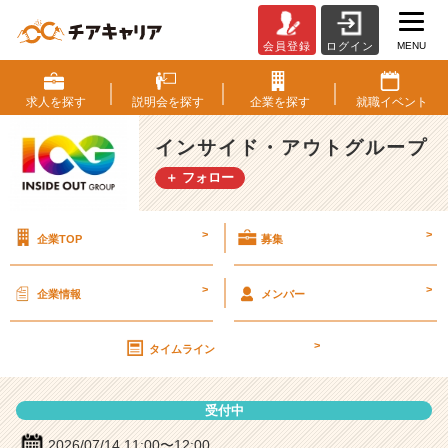
MENU
会員登録
ログイン
イ
ン
サ
求人を
探す
説明会を
探す
企業を
探す
就職
イベント
イ
ド・
インサイド・アウトグループ
ア
＋ フォロー
ウ
ト
グ
>
>
企業TOP
募集
ル
ー
プ
>
>
企業情報
メンバー
の
説
>
明
タイムライン
会
詳
受付中
細
|
2026/07/14 11:00〜12:00