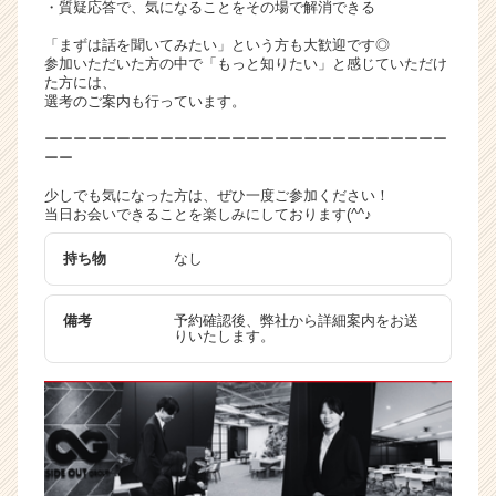
・質疑応答で、気になることをその場で解消できる
ト
チ
「まずは話を聞いてみたい」という方も大歓迎です◎
参加いただいた方の中で「もっと知りたい」と感じていただけ
ア
た方には、
キ
選考のご案内も行っています。
ャ
リ
ーーーーーーーーーーーーーーーーーーーーーーーーーーーー
ーー
ア
（C
少しでも気になった方は、ぜひ一度ご参加ください！
h
当日お会いできることを楽しみにしております(^^♪
e
e
持ち物
なし
r
C
備考
予約確認後、弊社から詳細案内をお送
a
りいたします。
r
e
e
r）