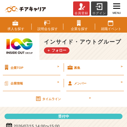
MENU
会員登録
ログイン
イ
ン
サ
求人を
探す
説明会を
探す
企業を
探す
就職
イベント
イ
ド・
インサイド・アウトグループ
ア
＋ フォロー
ウ
ト
グ
>
>
企業TOP
募集
ル
ー
プ
>
>
企業情報
メンバー
の
説
>
明
タイムライン
会
詳
受付中
細
|
2026/07/15 14:00〜15:00