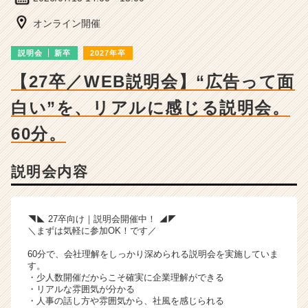
ベ
ン
オンライン開催
チ
ャ
説明会
新卒
2027年卒
ー・
成
【27卒／WEB説明会】“広告って面
長
白い”を、リアルに感じる説明会。
企
業
60分。
か
ら
ス
説明会内容
カ
ウ
ト
◥◣ 27卒向け｜説明会開催中！ ◢◤
が
＼まずは気軽に参加OK！です／
届
く
60分で、会社理解をしっかり深められる説明会を実施していま
就
す。
・少人数開催だからこそ確実に企業理解ができる
活
・リアルな雰囲気が分かる
サ
・人事の話し方や雰囲気から、社風を感じられる
イ