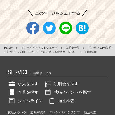
このページをシェアする
HOME
＞
インサイド・アウトグループ
＞
説明会一覧
＞
【27卒／WEB説明
会】“広告って面白い”を、リアルに感じる説明会。60分。
＞
日程詳細
SERVICE
就職サービス
求人を探す
説明会を探す
企業を探す
就職イベントを探す
タイムライン
適性検査
就活ノウハウ
選考体験談
スペシャルコンテンツ
就活相談