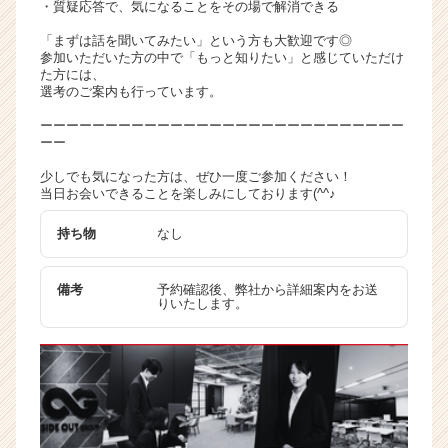
・質疑応答で、気になることをその場で解消できる
ト
チ
「まずは話を聞いてみたい」という方も大歓迎です◎
参加いただいた方の中で「もっと知りたい」と感じていただけ
ア
た方には、
キ
選考のご案内も行っています。
ャ
リ
ーーーーーーーーーーーーーーーーーーーーーーーーーーーー
ーー
ア
（C
少しでも気になった方は、ぜひ一度ご参加ください！
h
当日お会いできることを楽しみにしております(^^♪
e
e
持ち物
なし
r
C
備考
予約確認後、弊社から詳細案内をお送
a
りいたします。
r
e
e
r）