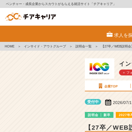
ベンチャー・成長企業からスカウトがもらえる就活サイト「チアキャリア」
イ
ン
求人を
サ
イ
HOME
＞
インサイド・アウトグループ
＞
説明会一覧
＞
【27卒／WEB説明
ド・
ア
ウ
イン
ト
＋ フ
グ
ル
ー
企業TOP
プ
の
受付中
2026/07/
説
明
説明会
新卒
2027年
会
詳
【27卒／WE
細