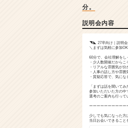
|
分。
ベ
ン
チ
説明会内容
ャ
ー・
成
◥◣ 27卒向け｜説明
長
＼まずは気軽に参加O
企
業
60分で、会社理解を
・少人数開催だからこ
か
・リアルな雰囲気が分
ら
・人事の話し方や雰囲
ス
・質疑応答で、気にな
カ
「まずは話を聞いてみ
ウ
参加いただいた方の中
ト
選考のご案内も行って
が
届
ーーーーーーーーーー
く
少しでも気になった方
就
当日お会いできることを
活