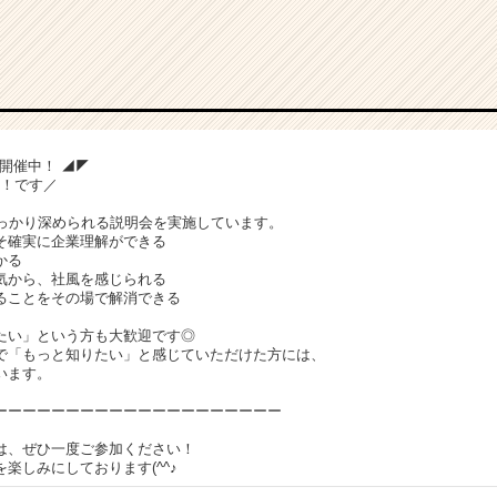
会開催中！ ◢◤
K！です／
しっかり深められる説明会を実施しています。
そ確実に企業理解ができる
かる
気から、社風を感じられる
ることをその場で解消できる
たい」という方も大歓迎です◎
で「もっと知りたい」と感じていただけた方には、
います。
ーーーーーーーーーーーーーーーーーーーー
は、ぜひ一度ご参加ください！
楽しみにしております(^^♪