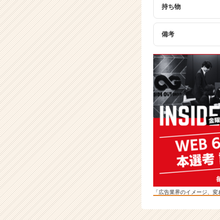
サ
持ち物
イ
ト
チ
備考
ア
キ
ャ
リ
ア
（C
h
e
e
r
C
a
r
e
e
「広告業界のイメージ、変
r）