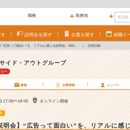
探す
説明会を
探す
企業を
探す
就職
イ
会】“広告って面白い”を、リアルに感じる説明会。60分。
＞
日程詳細
サイド・アウトグループ
ォロー
募集
企業情報
メンバー
13 17:00〜18:00
オンライン開催
卒
B説明会】“広告って面白い”を、リアルに感じ