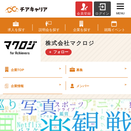
MENU
会員登録
ログイン
E
C
コ
求人を
探す
説明会を
探す
企業を
探す
就職
イベント
ン
サ
株式会社マクロジ
ル
＋ フォロー
会
社
の
>
>
企業TOP
募集
社
員
っ
>
>
企業情報
メンバー
て
ど
ん
な
人？
趣
味