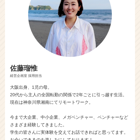
ア
キ
ャ
リ
ア
（C
h
e
e
r
佐藤瑠惟
C
a
経営企画室 採用担当
r
e
大阪出身、1児の母。
e
20代から主人の全国転勤の関係で2年ごとに引っ越す生活。
r）
現在は神奈川県湘南にてリモートワーク。
今まで大企業、中小企業、メガベンチャー、ベンチャーなど
さまざま経験してきました。
学生の皆さんに実体験を交えてお話できればと思ってます。
お会いできるのを楽しみにしております！