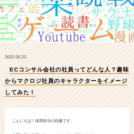
か
ら
マ
ク
ロ
ジ
社
員
の
2023.05.22
キ
ャ
ECコンサル会社の社員ってどんな人？趣味
ラ
ク
からマクロジ社員のキャラクターをイメージ
タ
ー
してみた！
を
イ
メ
ー
こんにちは！採用担当の佐藤です。
ジ
し
て