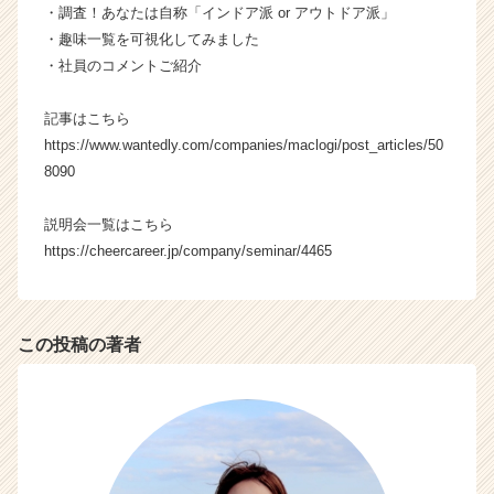
・調査！あなたは自称「インドア派 or アウトドア派」
ャ
ー・
・趣味一覧を可視化してみました
成
・社員のコメントご紹介
長
企
記事はこちら
業
https://www.wantedly.com/companies/maclogi/post_articles/50
か
8090
ら
ス
カ
説明会一覧はこちら
ウ
https://cheercareer.jp/company/seminar/4465
ト
が
届
く
この投稿の著者
就
活
サ
イ
ト
チ