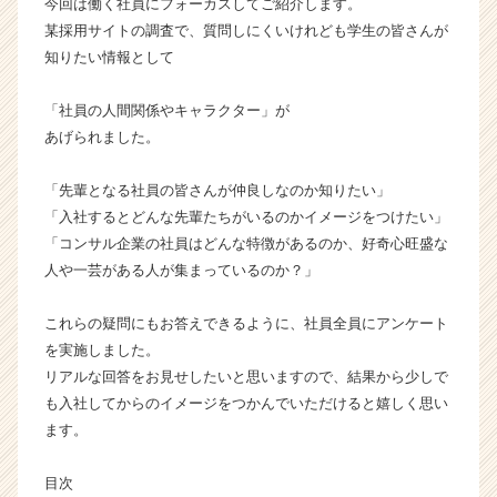
今回は働く社員にフォーカスしてご紹介します。
み
某採用サイトの調査で、質問しにくいけれども学生の皆さんが
た！
知りたい情報として
【株
式
「社員の人間関係やキャラクター」が
会
あげられました。
社
マ
ク
「先輩となる社員の皆さんが仲良しなのか知りたい」
ロ
「入社するとどんな先輩たちがいるのかイメージをつけたい」
ジ
「コンサル企業の社員はどんな特徴があるのか、好奇心旺盛な
の
人や一芸がある人が集まっているのか？」
タ
イ
これらの疑問にもお答えできるように、社員全員にアンケート
ム
ラ
を実施しました。
イ
リアルな回答をお見せしたいと思いますので、結果から少しで
ン】
も入社してからのイメージをつかんでいただけると嬉しく思い
|
ます。
ベ
ン
目次
チ