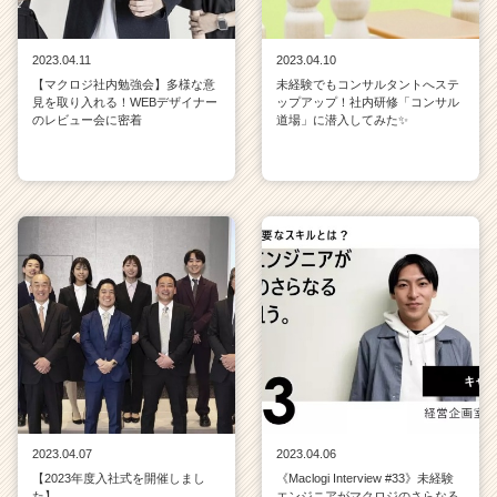
2023.04.11
2023.04.10
【マクロジ社内勉強会】多様な意
未経験でもコンサルタントへステ
見を取り入れる！WEBデザイナー
ップアップ！社内研修「コンサル
のレビュー会に密着
道場」に潜入してみた✨
2023.04.07
2023.04.06
【2023年度入社式を開催しまし
《Maclogi Interview #33》未経験
た】
エンジニアがマクロジのさらなる