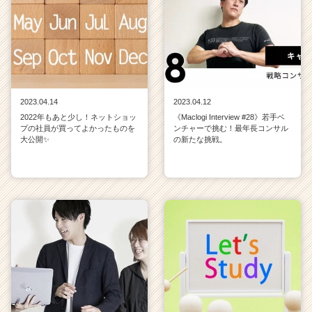
2023.04.14
2023.04.12
2022年もあと少し！ネットショッ
《Maclogi Interview #28》若手ベ
プの社員が買ってよかったものを
ンチャーで挑む！最年長コンサル
大公開✨
の新たな挑戦。