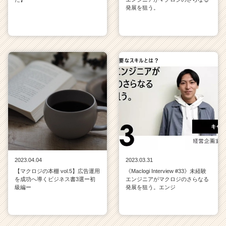
発展を狙う。
2023.04.04
2023.03.31
【マクロジの本棚 vol.5】広告運用
《Maclogi Interview #33》未経験
を成功へ導くビジネス書3選ー初
エンジニアがマクロジのさらなる
級編ー
発展を狙う。エンジ