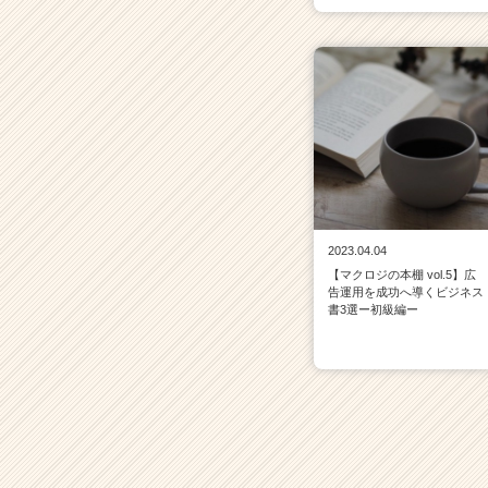
2023.04.04
【マクロジの本棚 vol.5】広
告運用を成功へ導くビジネス
書3選ー初級編ー