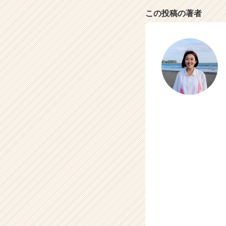
（C
この投稿の著者
h
e
e
r
C
a
r
e
e
r）