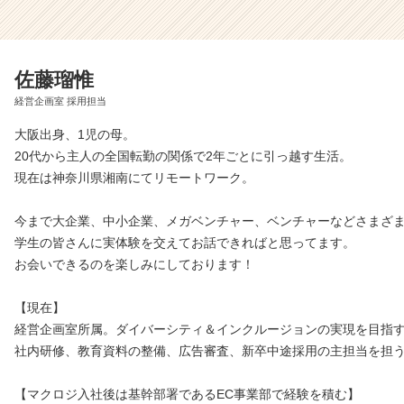
佐藤瑠惟
経営企画室 採用担当
大阪出身、1児の母。
20代から主人の全国転勤の関係で2年ごとに引っ越す生活。
現在は神奈川県湘南にてリモートワーク。
今まで大企業、中小企業、メガベンチャー、ベンチャーなどさまざ
学生の皆さんに実体験を交えてお話できればと思ってます。
お会いできるのを楽しみにしております！
【現在】
経営企画室所属。ダイバーシティ＆インクルージョンの実現を目指
社内研修、教育資料の整備、広告審査、新卒中途採用の主担当を担
【マクロジ入社後は基幹部署であるEC事業部で経験を積む】