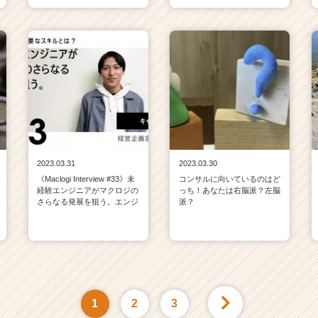
2023.03.31
2023.03.30
《Maclogi Interview #33》未
コンサルに向いているのはど
経験エンジニアがマクロジの
っち！あなたは右脳派？左脳
さらなる発展を狙う。エンジ
派？
1
2
3