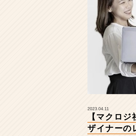
れ
る！
W
E
B
デ
ザ
イ
ナ
ー
の
レ
ビ
ュ
ー
会
に
2023.04.11
密
【マクロジ
着
【株
ザイナーの
式