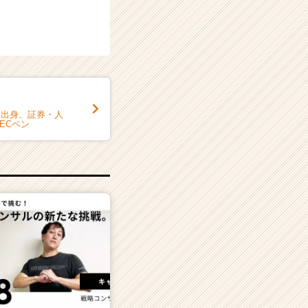
9》京大出身、証券・人
ECベン