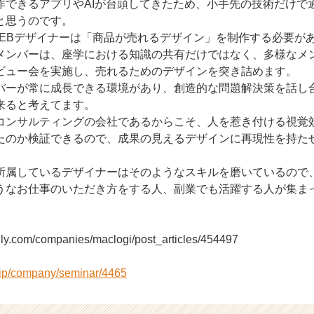
作できるアプリやAIが台頭してきたため、小手先の技術だけで
と思うのです。
WEBデザイナーは「商品が売れるデザイン」を制作する必要が
メンバーは、座学における知識の共有だけではなく、多様なメ
ビュー会を実施し、売れるためのデザインを突き詰めます。
バーが常に成長できる環境があり、創造的な問題解決策を話し
来ると考えてます。
コンサルティングの会社であるからこそ、人を惹き付ける視覚
たのか検証できるので、成果の見えるデザインに再現性を持た
所属しているデザイナーはそのようなスキルを磨いているので
うなお仕事のいただき方をする人、副業でも活躍する人が集ま
ly.com/companies/maclogi/post_articles/454497
r.jp/company/seminar/4465