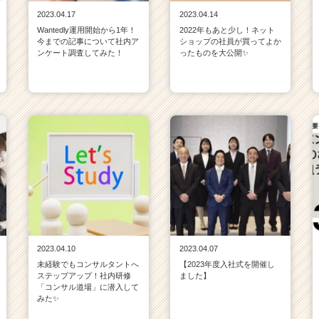
2023.04.17
2023.04.14
Wantedly運用開始から1年！
2022年もあと少し！ネット
今までの記事について社内ア
ショップの社員が買ってよか
ンケート調査してみた！
ったものを大公開✨
2023.04.10
2023.04.07
未経験でもコンサルタントへ
【2023年度入社式を開催し
ステップアップ！社内研修
ました】
「コンサル道場」に潜入して
みた✨