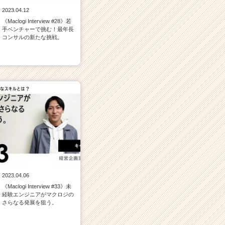
2023.04.12
《Maclogi Interview #28》若
手ベンチャーで挑む！最年長
コンサルの新たな挑戦。
2023.04.06
《Maclogi Interview #33》未
経験エンジニアがマクロジの
さらなる発展を狙う。