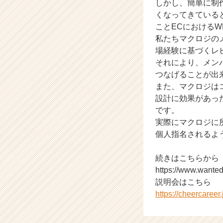
しかし、簡単に制
業
くなってきている
か
ことECにおける
ら
私たちマクロジの
ス
場経験に基づくレ
カ
ウ
それにより、メン
ト
つなげることが出
が
また、マクロジは
届
設計に効果があっ
く
です。
就
実際にマクロジに
活
個人指名されるよ
サ
イ
ト
続きはこちらから
チ
https://www.wanted
ア
説明会はこちら
キ
https://cheercaree
ャ
リ
ア