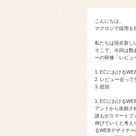
会
社
マ
ク
こんにちは、
ロ
マクロジで採用を
ジ
の
私たちは現在新し
タ
そこで、今回は数
イ
ーの研修「レビュ
ム
ラ
イ
1. ECにおける
ン】
2. レビュー会っ
|
3. 総括
ベ
ン
1. ECにおける
チ
アントから依頼さ
ャ
誰もがスマートフ
ー・
成
伸びていくと考え
長
るWEBデザイナ
企