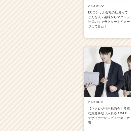
2023.05.22
ECコンサル会社の社員って
どんな人？趣味からマクロジ
社員のキャラクターをイメー
ジしてみた！
2023.04.11
【マクロジ社内勉強会】多様
な意見を取り入れる！WEB
デザイナーのレビュー会に密
着