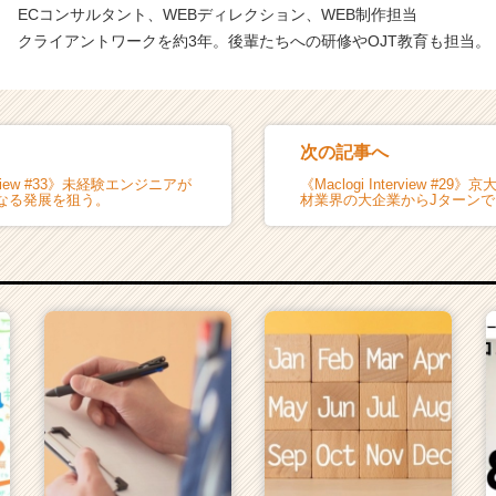
ECコンサルタント、WEBディレクション、WEB制作担当
クライアントワークを約3年。後輩たちへの研修やOJT教育も担当。
次の記事へ
terview #33》未経験エンジニアが
《Maclogi Interview #2
なる発展を狙う。
材業界の大企業からJターンで