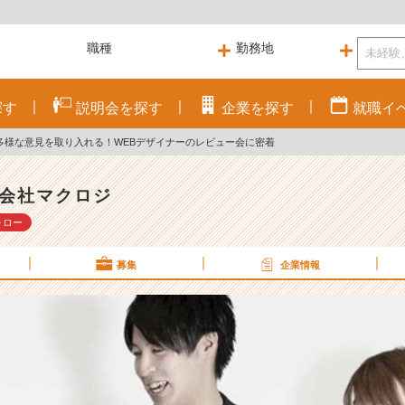
探す
説明会を
探す
企業を
探す
就職
イ
多様な意見を取り入れる！WEBデザイナーのレビュー会に密着
会社マクロジ
ォロー
募集
企業情報