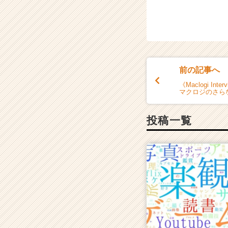
前の記事へ
《Maclogi In
マクロジのさら
投稿一覧