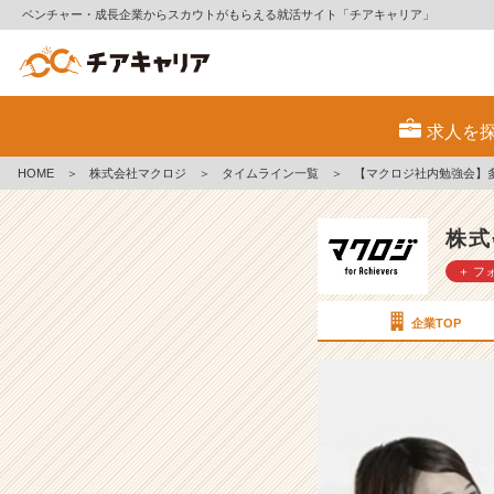
ベンチャー・成長企業からスカウトがもらえる就活サイト「チアキャリア」
【マ
ク
求人を
ロ
ジ
HOME
＞
株式会社マクロジ
＞
タイムライン一覧
＞
【マクロジ社内勉強会】
社
内
勉
株式
強
＋ フ
会】
多
様
企業TOP
な
意
見
を
取
り
入