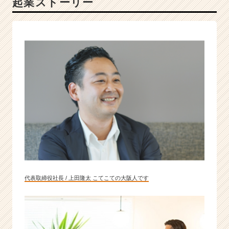
起業ストーリー
S
N
S
マ
ー
ケ・
自
社
メ
デ
ィ
ア
も
展
開
|
代表取締役社長 / 上田隆太 こてこての大阪人です
ベ
ン
チ
ャ
ー・