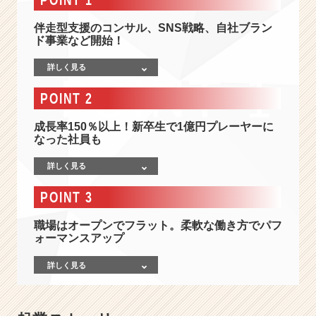
0%】
E
伴走型支援のコンサル、SNS戦略、自社ブラン
C
ド事業など開始！
コ
ン
詳しく見る
サ
ル
POINT 2
テ
ィ
成長率150％以上！新卒生で1億円プレーヤーに
ン
なった社員も
グ
で
詳しく見る
「願
POINT 3
い
を
職場はオープンでフラット。柔軟な働き方でパフ
叶
ォーマンスアップ
え
る
詳しく見る
プ
ロ
集
団」