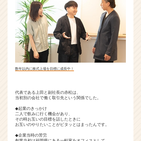
成
長
企
業
か
ら
ス
カ
ウ
ト
数年以内に株式上場を目標に成長中！
が
届
く
就
代表である上田と副社長の赤松は、
活
当初別の会社で働く取引先という関係でした。
サ
◆起業のきっかけ
イ
二人で飲みに行く機会があり、
ト
その時お互いの目標を話したときに
チ
お互いのやりたいことがピタッとはまったんです。
ア
◆企業当時の苦労
キ
創業当初は福岡県にある一軒家をオフィスとして、