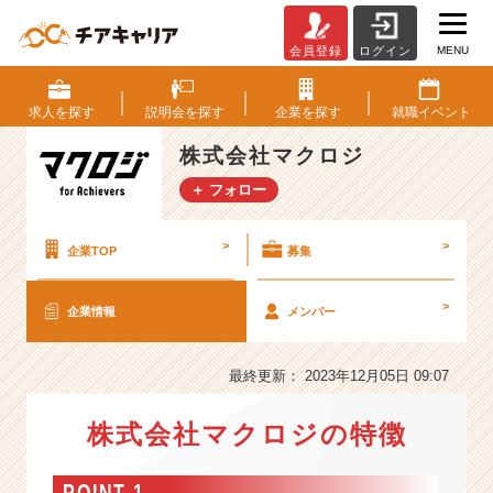
MENU
会員登録
ログイン
株
式
会
求人を
探す
説明会を
探す
企業を
探す
就職
イベント
社
マ
株式会社マクロジ
ク
＋ フォロー
ロ
ジ
の
>
>
企業TOP
募集
会
社
>
企業情報
メンバー
情
報
-
最終更新： 2023年12月05日 09:07
【前
年
株式会社マクロジの特徴
比
1
5
POINT 1