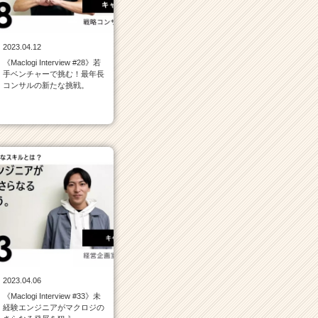
2023.04.12
《Maclogi Interview #28》若
手ベンチャーで挑む！最年長
コンサルの新たな挑戦。
2023.04.06
《Maclogi Interview #33》未
経験エンジニアがマクロジの