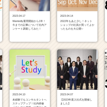
2023.04.17
2023.04.14
Wantedly運用開始から1年！
2022年もあと少し！ネット
今までの記事について社内ア
ショップの社員が買ってよか
ンケート調査してみた！
ったものを大公開✨
2023.04.10
2023.04.07
未経験でもコンサルタントへ
【2023年度入社式を開催し
ステップアップ！社内研修
ました】