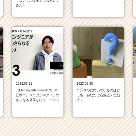
「コンサル道場」に潜入して
みた✨
2023.03.31
2023.03.30
《Maclogi Interview #33》未
コンサルに向いているのはど
経験エンジニアがマクロジの
っち！あなたは右脳派？左脳
さらなる発展を狙う。エンジ
派？