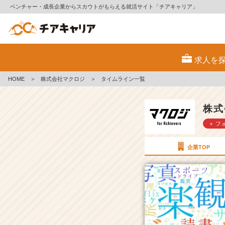
ベンチャー・成長企業からスカウトがもらえる就活サイト「チアキャリア」
株
式
求人を
会
社
HOME
＞
株式会社マクロジ
＞
タイムライン一覧
マ
ク
ロ
株式
ジ
＋ フ
の
タ
イ
企業TOP
ム
ラ
イ
ン
一
覧
|