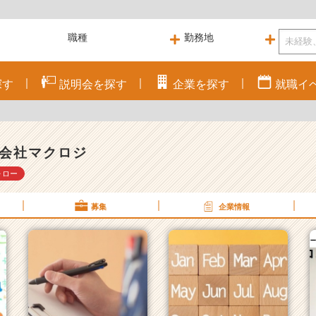
探す
説明会を
探す
企業を
探す
就職
イ
会社マクロジ
ォロー
募集
企業情報