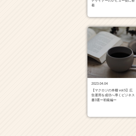
デザイナーのレビュー会に密
イ
着
ト
チ
ア
キ
ャ
リ
ア
（C
h
e
e
r
C
2023.04.04
a
【マクロジの本棚 vol.5】広
告運用を成功へ導くビジネス
r
書3選ー初級編ー
e
e
r）