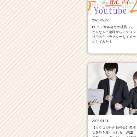
ベ
ン
チ
2023.05.22
ャ
ECコンサル会社の社員って
ー・
どんな人？趣味からマクロジ
成
社員のキャラクターをイメー
長
ジしてみた！
企
業
か
ら
ス
カ
ウ
ト
が
届
く
就
2023.04.11
活
【マクロジ社内勉強会】多様
サ
な意見を取り入れる！WEB