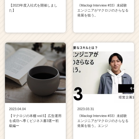
【2023年度入社式を開催しまし
《Maclogi Interview #33》未経験
た】
エンジニアがマクロジのさらなる
発展を狙う。
2023.04.04
2023.03.31
【マクロジの本棚 vol.5】広告運用
《Maclogi Interview #33》未経験
を成功へ導くビジネス書3選ー初
エンジニアがマクロジのさらなる
級編ー
発展を狙う。エンジ