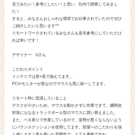
見てみたい！参考にしたい！と思い、社内で調査してみまし
チ
た！
ャ
ー・
すると、みなさんおしゃれな環境でお仕事されていたのでぜひ
成
ご紹介したいと思います^^
長
リモートワークされているみなさんも是非参考にしていただけ
企
れば幸いです！
業
か
デザイナー Uさん
ら
ス
カ
こだわりポイント
ウ
インテリアは茶×黒で揃えてます。
ト
PCやモニターが黒なのでマウスも黒に統一してます。
が
届
リモート時に意識していること
く
デスクが小さいため、マウスを動かさずに作業できて、腱鞘炎
就
対策にもなるトラックボール型のマウスに買い替えました。
活
サ
また、ベタ座りで作業しているので、姿勢が悪くならないよう
イ
にバランスクッションを使用してます。部屋へのこだわりを強
ト
く感じます！落ち着いた雰囲気で、とても素敵ですね。