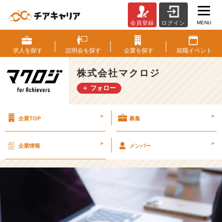
MENU
会員登録
ログイン
【マ
ク
ロ
求人を
探す
説明会を
探す
企業を
探す
就職
イベント
ジ
の
株式会社マクロジ
個
＋ フォロー
性
豊
か
>
>
企業TOP
募集
な
リ
モ
>
>
企業情報
メンバー
ー
ト
環
境
を
ご
紹