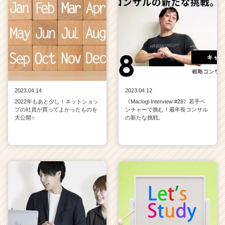
2023.04.14
2023.04.12
2022年もあと少し！ネットショッ
《Maclogi Interview #28》若手ベ
プの社員が買ってよかったものを
ンチャーで挑む！最年長コンサル
大公開✨
の新たな挑戦。