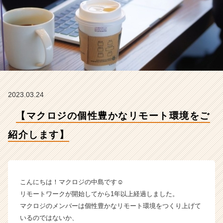
介
し
ま
す】
【株
式
会
社
マ
2023.03.24
ク
ロ
【マクロジの個性豊かなリモート環境をご
ジ
の
紹介します】
タ
イ
ム
ラ
イ
こんにちは！マクロジの中島です☺
ン】
リモートワークが開始してから1年以上経過しました。
|
マクロジのメンバーは個性豊かなリモート環境をつくり上げて
ベ
いるのではないか、
ン