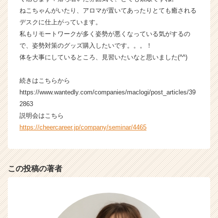
チ
ねこちゃんがいたり、アロマが置いてあったりとても癒される
ア
デスクに仕上がっています。
キ
私もリモートワークが多く姿勢が悪くなっている気がするの
ャ
で、姿勢対策のグッズ購入したいです。。。！
リ
ア
体を大事にしているところ、見習いたいなと思いました(^^)
（C
h
続きはこちらから
e
https://www.wantedly.com/companies/maclogi/post_articles/39
e
2863
r
説明会はこちら
C
https://cheercareer.jp/company/seminar/4465
a
r
e
e
この投稿の著者
r）