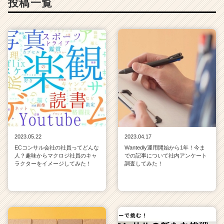
投稿一覧
2023.05.22
2023.04.17
ECコンサル会社の社員ってどんな
Wantedly運用開始から1年！今ま
人？趣味からマクロジ社員のキャ
での記事について社内アンケート
ラクターをイメージしてみた！
調査してみた！