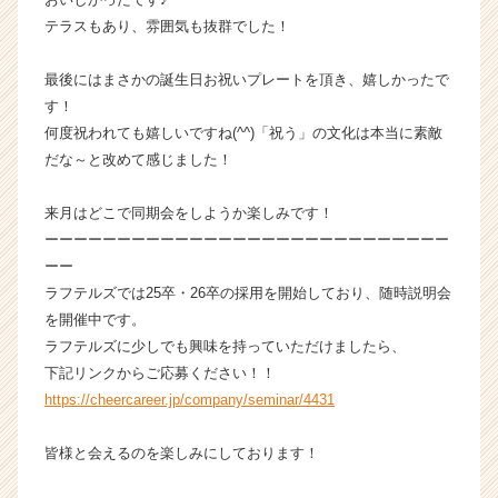
就
テラスもあり、雰囲気も抜群でした！
活
サ
最後にはまさかの誕生日お祝いプレートを頂き、嬉しかったで
イ
す！
ト
何度祝われても嬉しいですね(^^)「祝う」の文化は本当に素敵
チ
だな～と改めて感じました！
ア
キ
ャ
来月はどこで同期会をしようか楽しみです！
リ
ーーーーーーーーーーーーーーーーーーーーーーーーーーーー
ア
ーー
（C
ラフテルズでは25卒・26卒の採用を開始しており、随時説明会
h
を開催中です。
e
ラフテルズに少しでも興味を持っていただけましたら、
e
r
下記リンクからご応募ください！！
C
https://cheercareer.jp/company/seminar/4431
a
r
皆様と会えるのを楽しみにしております！
e
e