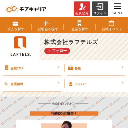
MENU
会員登録
ログイン
恒
例
の
求人を
探す
説明会を
探す
企業を
探す
就職
イベント
同
期
株式会社ラフテルズ
会！
＋ フォロー
【株
式
会
>
>
企業TOP
募集
社
ラ
フ
>
>
企業情報
メンバー
テ
ル
ズ
の
タ
イ
ム