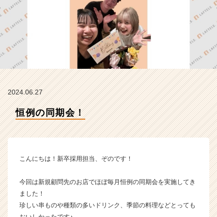
ラ
イ
ン】
|
ベ
ン
チ
ャ
ー・
2024.06.27
成
長
恒例の同期会！
企
業
か
ら
ス
こんにちは！新卒採用担当、ぞのです！
カ
ウ
今回は新規顧問先のお店でほぼ毎月恒例の同期会を実施してき
ト
ました！
が
珍しい串ものや種類の多いドリンク、季節の料理などとっても
届
く
おいしかったです♪