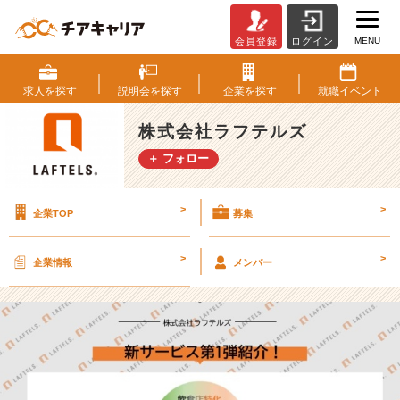
MENU
会員登録
ログイン
研
修
サ
求人を
探す
説明会を
探す
企業を
探す
就職
イベント
ー
ビ
株式会社ラフテルズ
ス
＋ フォロー
大
手
の
>
>
企業TOP
募集
ホ
ス
ピ
>
>
企業情報
メンバー
タ
リ
テ
ィ
＆
グ
ロ