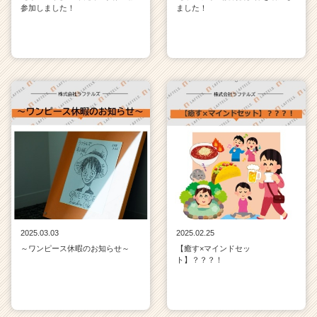
C
参加しました！
ました！
a
r
e
e
r）
2025.03.03
2025.02.25
～ワンピース休暇のお知らせ～
【癒す×マインドセッ
ト】？？？！