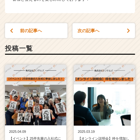
ウ
ト
が
届
く
前の記事へ
次の記事へ
就
活
投稿一覧
サ
イ
ト
チ
ア
キ
ャ
リ
ア
（C
h
e
e
2025.04.09
2025.03.19
r
【イベント】25卒先輩の入社式に
【オンライン説明会】枠を増加し