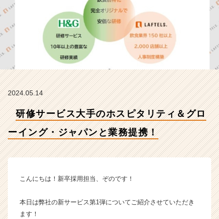
ー
イ
ン
グ・
ジ
ャ
パ
ン
と
2024.05.14
業
務
研修サービス大手のホスピタリティ＆グロ
提
携！
ーイング・ジャパンと業務提携！
【株
式
会
社
ラ
こんにちは！新卒採用担当、ぞのです！
フ
テ
本日は弊社の新サービス第1弾についてご紹介させていただき
ル
ます！
ズ