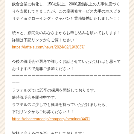
飲食企業に特化し、150社以上、2000店舗以上の人事制度づく
の
りを支援してきましたが、この度研修サービス大手のホスピタ
タ
イ
リティ＆グローイング・ジャパンと業務提携いたしました！！
ム
ラ
続々と、顧問先のみなさまからお申し込みを頂いております！
イ
詳細は下記リンクからご覧ください！
ン】
https://laftels.com/news/2024/02/19/3037/
|
ベ
今後の説明会や選考で詳しくお話させていただければと思って
ン
チ
おりますので是非ご参加ください！
ャ
ーーーーーーーーーーーーーーーーーーーーーーーーーーーー
ー・
ーー
成
ラフテルズでは25卒の採用を開始しております。
長
随時説明会を開催中です。
企
ラフテルズに少しでも興味を持っていただけましたら、
業
下記リンクからご応募ください！！
か
ら
https://cheercareer.jp/company/seminar/4431
ス
カ
皆様と会えるのを楽しみにしております！