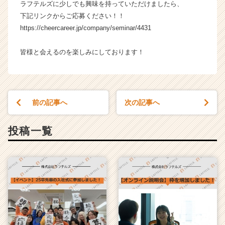
ラフテルズに少しでも興味を持っていただけましたら、
e
下記リンクからご応募ください！！
e
r）
https://cheercareer.jp/company/seminar/4431
皆様と会えるのを楽しみにしております！
前の記事へ
次の記事へ
投稿一覧