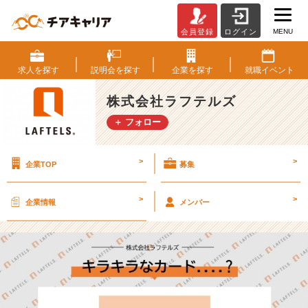
MENU
会員登録
ログイン
キ
ラ
キ
求人を
探す
説明会を
探す
企業を
探す
就職
イベント
ラ
な
株式会社ラフテルズ
カ
＋ フォロー
ー
ド....?
【株
>
>
企業TOP
募集
式
会
社
>
>
企業情報
メンバー
ラ
フ
テ
ル
ズ
の
タ