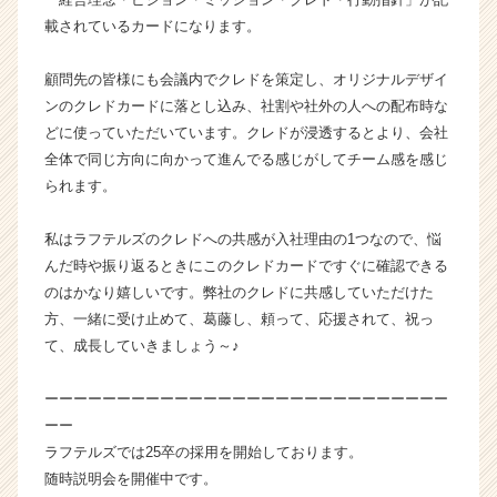
届
載されているカードになります。
く
就
顧問先の皆様にも会議内でクレドを策定し、オリジナルデザイ
活
ンのクレドカードに落とし込み、社割や社外の人への配布時な
サ
どに使っていただいています。クレドが浸透するとより、会社
イ
全体で同じ方向に向かって進んでる感じがしてチーム感を感じ
ト
チ
られます。
ア
キ
私はラフテルズのクレドへの共感が入社理由の1つなので、悩
ャ
んだ時や振り返るときにこのクレドカードですぐに確認できる
リ
のはかなり嬉しいです。弊社のクレドに共感していただけた
ア
方、一緒に受け止めて、葛藤し、頼って、応援されて、祝っ
（C
て、成長していきましょう～♪
h
e
e
ーーーーーーーーーーーーーーーーーーーーーーーーーーーー
r
ーー
C
ラフテルズでは25卒の採用を開始しております。
a
随時説明会を開催中です。
r