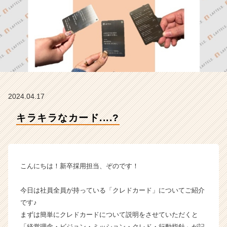
イ
ム
ラ
イ
ン】
|
ベ
ン
チ
2024.04.17
ャ
ー・
キラキラなカード....?
成
長
企
業
か
こんにちは！新卒採用担当、ぞのです！
ら
ス
今日は社員全員が持っている「クレドカード」についてご紹介
カ
です♪
ウ
まずは簡単にクレドカードについて説明をさせていただくと
ト
が
「経営理念・ビジョン・ミッション・クレド・行動指針」が記