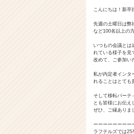
企
業
こんにちは！新卒
か
ら
先週の土曜日は弊
ス
など100名以上の
カ
ウ
いつもの会議とは
ト
が
れている様子を見
届
改めて、ご参加い
く
就
私が内定者インタ
活
れることはとても
サ
イ
そして移転パーティ
ト
チ
とも皆様にお伝え
ア
ぜひ、ご縁ありま
キ
ャ
ーーーーーーーー
リ
ラフテルズでは2
ア