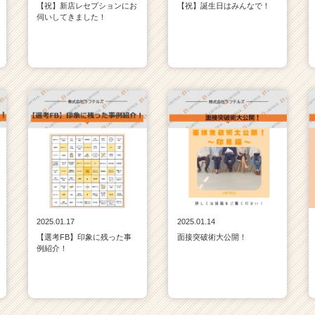
【祝】新店レセプションにお
【祝】誕生日はみんなで！
伺いしてきました！
2025.01.17
2025.01.14
【選考FB】印象に残った事
面接突破術大公開！
例紹介！