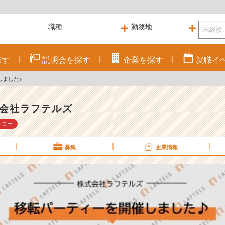
探す
説明会を
探す
企業を
探す
就職
イ
しました♪
会社ラフテルズ
ォロー
募集
企業情報