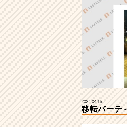
社
ラ
フ
テ
ル
ズ
の
タ
イ
ム
ラ
イ
ン】
|
ベ
ン
チ
2024.04.15
ャ
移転パーテ
ー・
成
長