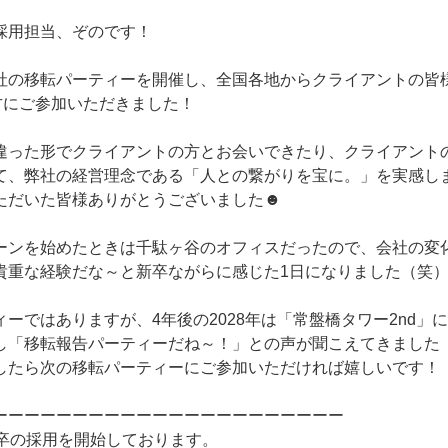
採用担当、ぞのです！
社の移転パーティーを開催し、全国各地からクライアントの皆
方にご参加いただきました！
違った形でクライアントの方とお会いできたり、クライアント
て、弊社の経営理念である「人との繋がりを宝に。」を実感し
ただいた皆様ありがとうございました☻
ーンを始めたときは千駄ヶ谷のオフィスだったので、会社の変
貴重な経験だな～と新卒ながらに感じた1日になりました（笑
ーではありますが、4年後の2028年は「常盤橋タワー2nd」
し「移転報告パーティーだね～！」との声が聞こえてきました
したら次の移転パーティーにご参加いただければ嬉しいです！
ーーーーーーーーーーーーーーーーーーーーーー
5卒の採用を開始しております。