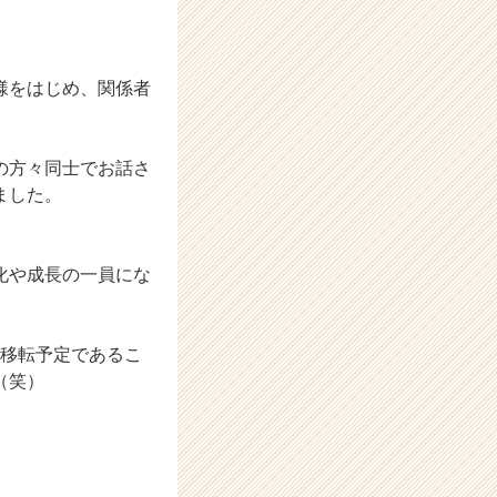
様をはじめ、関係者
の方々同士でお話さ
ました。
化や成長の一員にな
）
に移転予定であるこ
（笑）