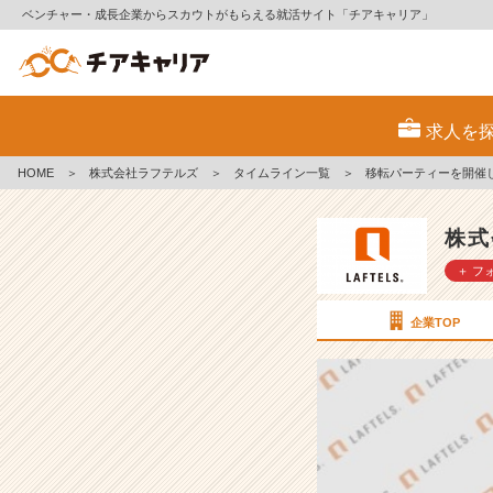
ベンチャー・成長企業からスカウトがもらえる就活サイト「チアキャリア」
移
転
求人を
パ
ー
HOME
＞
株式会社ラフテルズ
＞
タイムライン一覧
＞
移転パーティーを開催
テ
ィ
ー
株式
を
＋ フ
開
催
し
企業TOP
ま
し
た
♪
【株
式
会