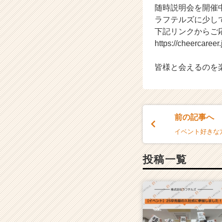
随時説明会を開催
（C
ラフテルズに少し
h
e
下記リンクからご
e
https://cheercaree
r
C
皆様と会えるのを
a
r
e
e
r）
前の記事へ
イベント好きな
投稿一覧