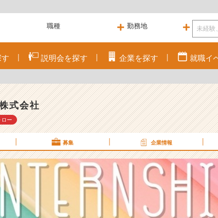
探す
説明会を
探す
企業を
探す
就職
イ
株式会社
ォロー
募集
企業情報