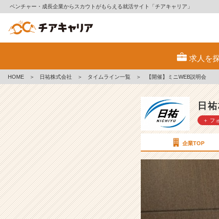
ベンチャー・成長企業からスカウトがもらえる就活サイト「チアキャリア」
【開
催】
求人を
ミ
ニ
HOME
＞
日祐株式会社
＞
タイムライン一覧
＞
【開催】ミニWEB説明会
W
E
B
日祐
説
＋ フ
明
会
【日
企業TOP
祐
株
式
会
社
の
タ