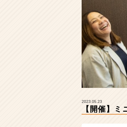
イ
ム
ラ
イ
ン】
|
ベ
ン
チ
ャ
ー・
成
長
企
業
か
ら
2023.05.23
ス
【開催】ミ
カ
ウ
ト