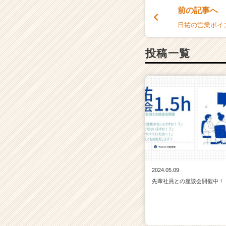
e
前の記事へ
e
日祐の営業ポイ
r）
投稿一覧
2024.05.09
先輩社員との座談会開催中！