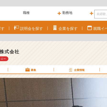
探す
説明会を
探す
企業を
探す
就職
イ
株式会社
ォロー
募集
企業情報