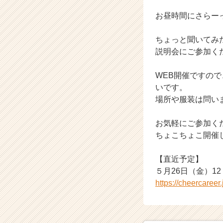
が
届
お昼時間にさらー
く
就
ちょっと聞いてみ
活
説明会にご参加く
サ
イ
WEB開催ですの
ト
チ
いです。
ア
場所や服装は問いま
キ
ャ
お気軽にご参加く
リ
ちょこちょこ開催
ア
（C
【直近予定】
h
e
５月26日（金）12：
e
https://cheercaree
r
C
a
r