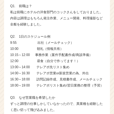
が
Q1. 前職は？
届
私は前職にホテルの洋食部門のコックさんをしておりました。
く
内容は調理はもちろん発注作業、メニュー開発、料理撮影など
就
全般を経験しました。
活
サ
Q2. 1日のスケジュール例
イ
ト
9:55 出社（メールチェック）
チ
10:00 朝礼（情報共有）
ア
10:15～12:00 事務作業（案件手配書作成/商談準備）
キ
12:00 昼食（自分で作ってます！）
ャ
13:00～14:00 テレアポ先リスト集め
リ
14:00～16:30 テレアポ営業or新規営業の為、外出
ア
16:30～18:00 訪問記録作成、見積書作成、メールチェック
（C
h
18:00～19:00 テレアポリスト集め/翌日業務の整理（予習）
e
e
Q3. なぜ営業職を希望したか
r
ずっと調理の仕事しかしていなかったので、異業種を経験した
C
く思い切って飛び込みました。
a