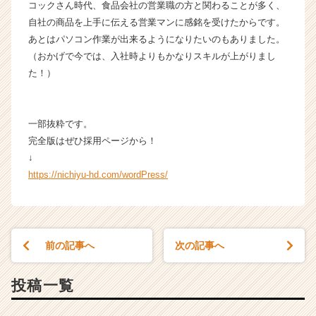
コックさん時代、食品会社の営業職の方と関わることが多く、
r
自社の商品を上手に伝える営業マンに感銘を受けたからです。
e
e
あとはパソコン作業が出来るようになりたいのもありました。
r）
（おかげで今では、入社時よりもかなりスキルが上がりまし
た！）
一部抜粋です。
完全版はぜひ採用ページから！
↓
https://nichiyu-hd.com/wordPress/
前の記事へ
次の記事へ
投稿一覧