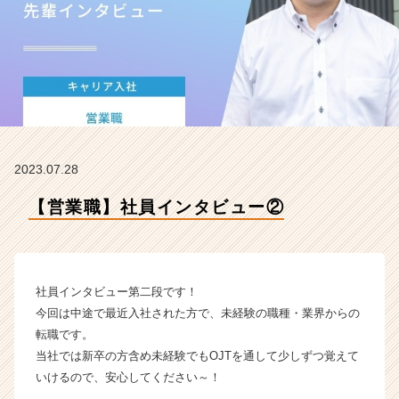
タ
イ
ム
ラ
イ
ン】
|
ベ
ン
2023.07.28
チ
ャ
【営業職】社員インタビュー②
ー・
成
長
企
業
社員インタビュー第二段です！
か
今回は中途で最近入社された方で、未経験の職種・業界からの
ら
転職です。
ス
当社では新卒の方含め未経験でもOJTを通して少しずつ覚えて
カ
いけるので、安心してください～！
ウ
ト