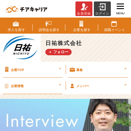
MENU
会員登録
ログイン
【営
業
職】
求人を
探す
説明会を
探す
企業を
探す
就職
イベント
社
員
日祐株式会社
イ
＋ フォロー
ン
タ
ビ
>
>
企業TOP
募集
ュ
ー
②
>
>
企業情報
メンバー
【日
祐
株
式
会
社
の