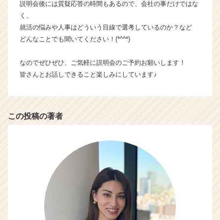
説明会後には質疑応答の時間もあるので、会社の事だけではな
r
く、
C
a
就活の悩みや人事はどういう目線で選考しているのか？など
r
どんなことでも聞いてください！(*^^*)
e
e
なのでぜひぜひ、ご気軽に説明会のご予約お願いします！
r）
皆さんとお話しできること楽しみにしています♪
この投稿の著者