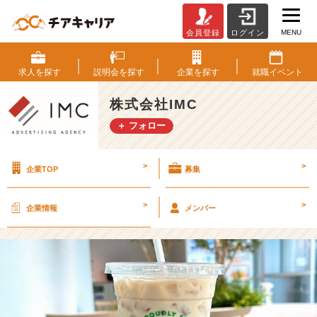
MENU
会員登録
ログイン
【福
利
厚
求人を
探す
説明会を
探す
企業を
探す
就職
イベント
生】
会
株式会社IMC
社
＋ フォロー
で
ス
タ
>
>
企業TOP
募集
バ
が
飲
>
>
企業情報
メンバー
め
る…⁉
【株
式
会
社
I