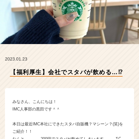
M
C
の
タ
イ
ム
ラ
イ
ン】
2023.01.23
|
ベ
【福利厚生】会社でスタバが飲める…⁉
ン
チ
ャ
ー・
成
みなさん、こんにちは！
長
IMC人事部の黒田です＾＾
企
業
本日は最近IMC本社にできたスタバ自販機？マシーン？(笑)を
か
ご紹介！！
ら
ス
なんと、、、、200円でスタバが飲めてしまいます、、、Σ(ﾟ