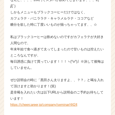
カ
Дﾟ)
ウ
しかもメニューもブラックコーヒーだけではなく、
ト
カフェラテ・バニララテ・キャラメルラテ・ココアなど
が
糖分を欲した時に丁度いいものが揃っちゃってます、、☆
届
く
私はブラックコーヒーは飲めないのですがカフェラテが大好き
就
活
人間なので、
サ
年末年始で食べ過ぎて太ってしまったので甘いものは控えたい
イ
ところなんですが、
ト
毎日誘惑に負けて買っています！！！ヽ(^o^)丿※決して後悔は
チ
していません。
ア
キ
ぜひ説明会の時に「黒田さん太りますよ、、？？」と喝を入れ
ャ
リ
て頂けますと助かります！(笑)
ア
是非喝を入れたい方は以下URLから説明会のご予約お待ちして
（C
います！
h
https://cheercareer.jp/company/seminar/4424
e
e