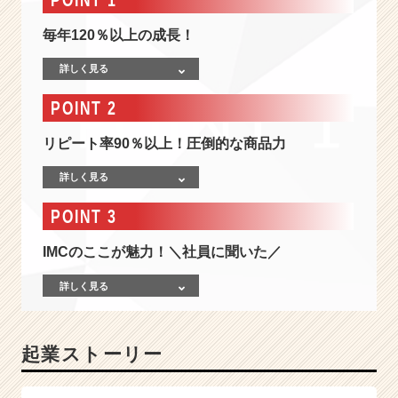
し
て
毎年120％以上の成長！
進
化！
詳しく見る
【シ
ェ
POINT 2
ア
大
リピート率90％以上！圧倒的な商品力
幅
拡
詳しく見る
大
中！
POINT 3
毎
年
IMCのここが魅力！＼社員に聞いた／
1
2
詳しく見る
0％
成
長
起業ストーリー
の
W
E