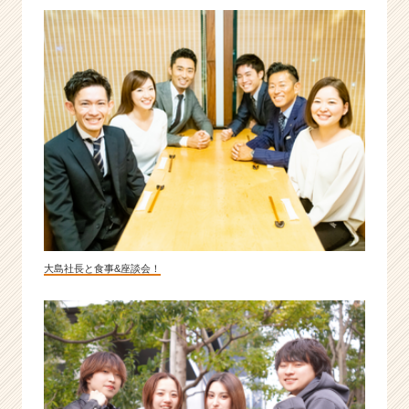
B
広
告
ベ
ン
チ
ャ
ー！】
|
ベ
ン
チ
ャ
ー・
大島社長と食事&座談会！
成
長
企
業
か
ら
ス