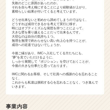
r
失敗のどこに原因があったのか。
C
それを自ら考え糧にすることにより経験値が上がり、
a
素晴らしい結果が付いてくると考えています。
r
どうせ出来ないと初めから諦めてしまうのではなく、
e
どうすれば成功できるかを考えて実行に移す。
e
時にはオプティミズムな発想を持つことによって、
r）
大きな壁を乗り越えることだって出来るんです。
大切なのは自分の気持ち１つ。
無理を無理で終わらせない高い向上心を持つことが、
成功への近道ではないでしょうか。
今後ご縁があり、IMCへ入社してくる方たちにも、
“夢”を見ていただけるように、
しっかり展開して『ポジション』を空けておくことが、
今後の大きな仕事だと思っております。
IMCに関わるお客様、そして社員への感謝の心を忘れること
なく、
これからも私達は挑戦する心を忘れることなく、つき進んで
いきます。
事業内容