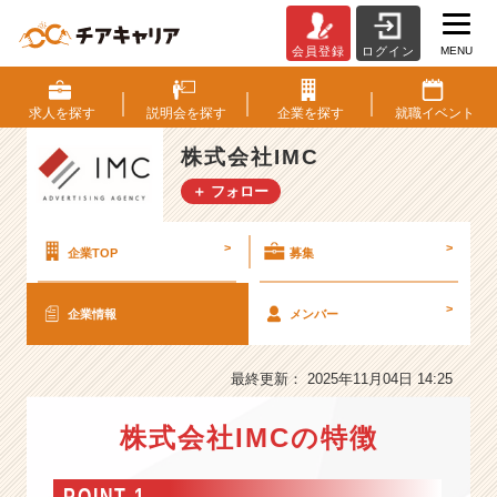
MENU
会員登録
ログイン
株
式
会
求人を
探す
説明会を
探す
企業を
探す
就職
イベント
社
I
株式会社IMC
M
＋ フォロー
C
の
会
>
>
企業TOP
募集
社
情
>
企業情報
メンバー
報
-
チ
最終更新： 2025年11月04日 14:25
ャ
レ
株式会社IMCの特徴
ン
ジ
そ
POINT 1