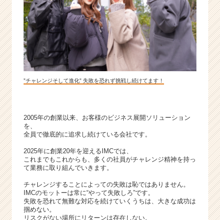
カ
ウ
ト
が
届
く
就
活
”チャレンジそして進化” 失敗を恐れず挑戦し続けてます！
サ
イ
ト
2005年の創業以来、お客様のビジネス展開ソリューション
チ
を、
ア
全員で徹底的に追求し続けている会社です。
キ
ャ
2025年に創業20年を迎えるIMCでは、
これまでもこれからも、多くの社員がチャレンジ精神を持っ
リ
て業務に取り組んでいきます。
ア
（C
チャレンジすることによっての失敗は恥ではありません。
h
IMCのモットーは常に“やって失敗しろ”です。
失敗を恐れて無難な対応を続けていくうちは、大きな成功は
e
掴めない。
e
リスクがない場所にリターンは存在しない。