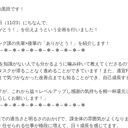
の黒田です！
（11/23）にちなんで、
がとう！」を伝えようという企画を行いました！
ング課の先輩×後輩の「ありがとう！」を紹介します！
 – ✻ – ✻ – ✻ – ✻ – ✻ – ✻ – ✻ – ✻ – ✻ – ✻
点を知識がない人でも分かるように噛み砕いて教えてくださるの
タスクが滞ることなく進めることができています！また、適宜F
まで気づかなかった改善点までも知ることができ、自己成長す
すが、これから益々レベルアップし感謝の気持ちを精一杯還元
ろしくお願いします！」
 – ✻ – ✻ – ✻ – ✻ – ✻ – ✻ – ✻ – ✻ – ✻ – ✻
味での適当さと明るさのおかげで、課全体の雰囲気がよくなり
！任せられる仕事が格段に増えて、日々成長を感じてます。