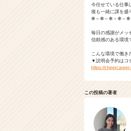
今任せている仕事
e
後も一緒に課を盛
r
C
✻ – ✻ – ✻ – ✻ – ✻
a
r
毎日の感謝がメッ
e
信頼感のある環境
e
r）
こんな環境で働き
▼説明会予約はコ
https://cheercaree
この投稿の著者