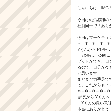
ら
ス
こんにちは！IMC
カ
ウ
今回は勤労感謝の日
ト
社員同士で「あり
が
届
今回はマーケティ
く
就
✻ – ✻ – ✻ – ✻ – ✻
活
Yくんから I課長へ
サ
「I課長は、疑問
イ
プットができ、自
ト
るので、自分が今
チ
と思います！
ア
まだまだ力手足で
キ
ャ
で、これからもよ
リ
✻ – ✻ – ✻ – ✻ – ✻
ア
I課長から Yくんへ
（C
「Yくんの良い意
h
本当にありがとう
e