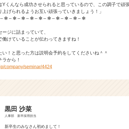
はYくんなら成功させられると思っているので、この調子で頑
り上げられるようお互い頑張っていきましょう！」
 – ✻ – ✻ – ✻ – ✻ – ✻ – ✻ – ✻ – ✻ – ✻ – ✻
セージに詰まっていて、
で働けていることが伝わってきますね！
たい！と思った方は説明会予約をしてくださいね＾＾
チラから！
r.jp/company/seminar/4424
黒田 沙菜
人事部 新卒採用担当
新卒生のみなさん初めまして！