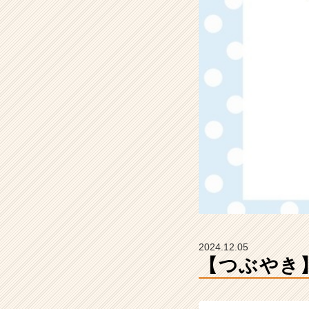
I
M
C
の
タ
イ
ム
ラ
イ
ン】
|
ベ
ン
チ
ャ
ー・
成
2024.12.05
長
【つぶやき
企
業
か