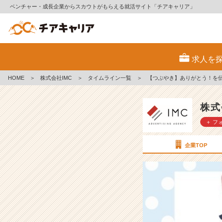
ベンチャー・成長企業からスカウトがもらえる就活サイト「チアキャリア」
【つ
ぶ
求人を
や
き】
HOME
＞
株式会社IMC
＞
タイムライン一覧
＞
【つぶやき】ありがとう！を
あ
り
が
株式
と
＋ フ
う！
を
伝
企業TOP
え
よ
う！
【株
式
会
社