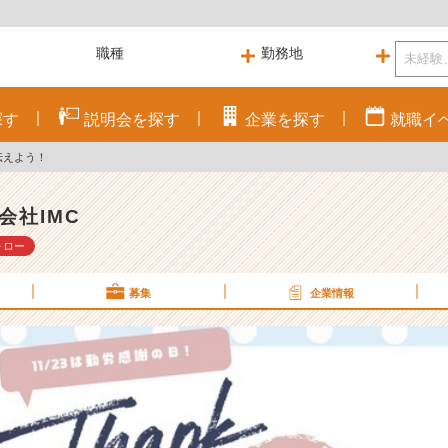
探す
説明会を
探す
企業を
探す
就職
イ
伝えよう！
会社IMC
ォロー
募集
企業情報