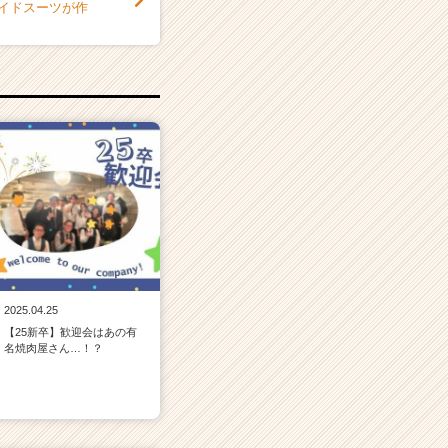
メイドスーツが作
2025.04.25
【25新卒】歓迎会はあの有
名焼肉屋さん…！？