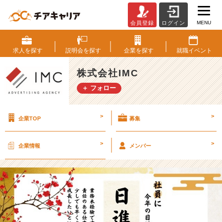
MENU
会員登録
ログイン
【従
業
員
求人を
探す
説明会を
探す
企業を
探す
就職
イベント
の
声】
株式会社IMC
今
＋ フォロー
年
の
目
>
>
企業TOP
募集
標
聞
い
>
>
企業情報
メンバー
て
み
た！
①
【株
式
会