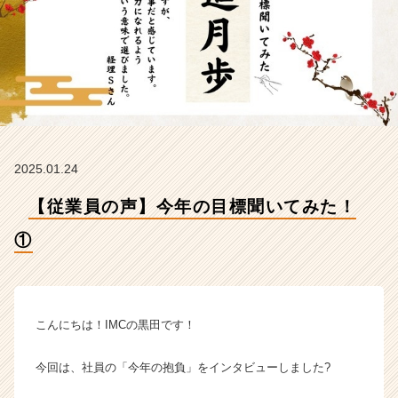
社
I
M
C
の
タ
イ
ム
ラ
2025.01.24
イ
ン】
【従業員の声】今年の目標聞いてみた！
|
ベ
①
ン
チ
ャ
ー・
成
こんにちは！IMCの黒田です！
長
企
今回は、社員の「今年の抱負」をインタビューしました?
業
か