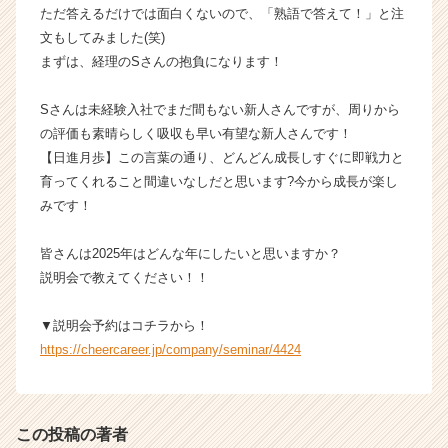
ただ答えるだけでは面白くないので、「熟語で答えて！」と注
ら
文もしてみました(笑)
ス
カ
まずは、経理のSさんの抱負になります！
ウ
ト
Sさんは未経験入社でまだ間もない新人さんですが、周りから
が
の評価も素晴らしく吸収も早い有望な新人さんです！
届
【日進月歩】この言葉の通り、どんどん成長しすぐに即戦力と
く
育ってくれること間違いなしだと思います?今から成長が楽し
就
みです！
活
サ
イ
皆さんは2025年はどんな年にしたいと思いますか？
ト
説明会で教えてください！！
チ
ア
▼説明会予約はコチラから！
キ
https://cheercareer.jp/company/seminar/4424
ャ
リ
ア
（C
この投稿の著者
h