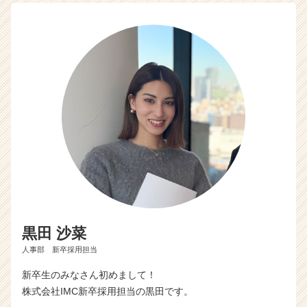
e
e
r
C
a
r
e
e
r）
黒田 沙菜
人事部 新卒採用担当
新卒生のみなさん初めまして！
株式会社IMC新卒採用担当の黒田です。