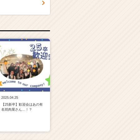
2025.04.25
【25新卒】歓迎会はあの有
名焼肉屋さん…！？