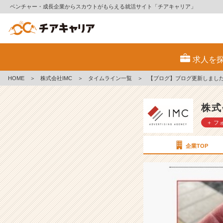
ベンチャー・成長企業からスカウトがもらえる就活サイト「チアキャリア」
【ブ
ロ
求人を
グ】
ブ
HOME
＞
株式会社IMC
＞
タイムライン一覧
＞
【ブログ】ブログ更新しまし
ロ
グ
更
株式
新
＋ フ
し
ま
し
企業TOP
た！！
【株
式
会
社
I
M