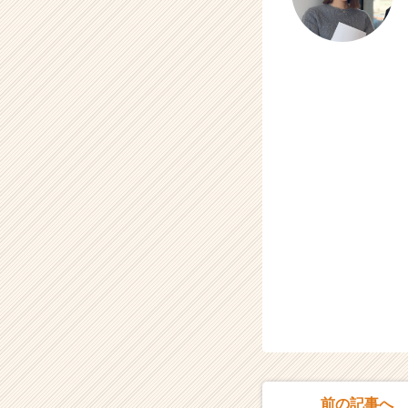
C
a
r
e
e
r）
前の記事へ