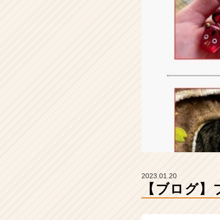
C
の
タ
イ
ム
ラ
イ
ン】
|
ベ
ン
チ
ャ
ー・
成
長
企
2023.01.20
業
【ブログ】
か
ら
ス