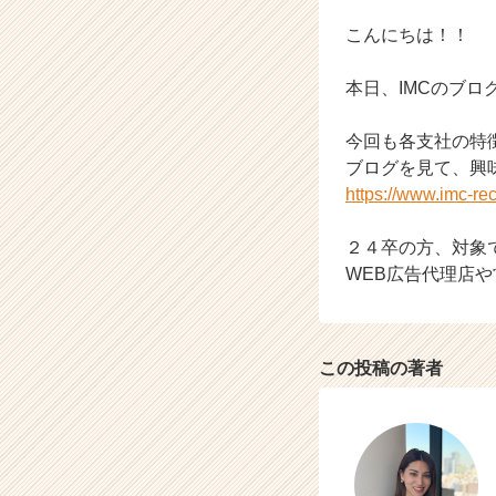
カ
ウ
こんにちは！！
ト
が
本日、IMCのブロ
届
く
今回も各支社の特
就
ブログを見て、興
活
サ
https://www.imc-recr
イ
ト
２４卒の方、対象
チ
WEB広告代理店や
ア
キ
ャ
リ
この投稿の著者
ア
（C
h
e
e
r