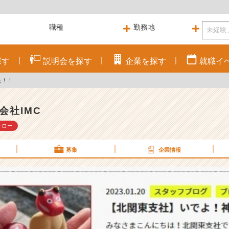
探す
説明会を
探す
企業を
探す
就職
イ
た！！
会社IMC
ォロー
募集
企業情報