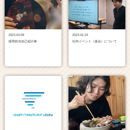
ン
一
覧
|
ベ
ン
2023.03.09
2023.02.24
チ
採用担当自己紹介✿
社内イベント（楽会）について
ャ
ー・
成
長
企
業
か
ら
ス
カ
ウ
ト
が
届
く