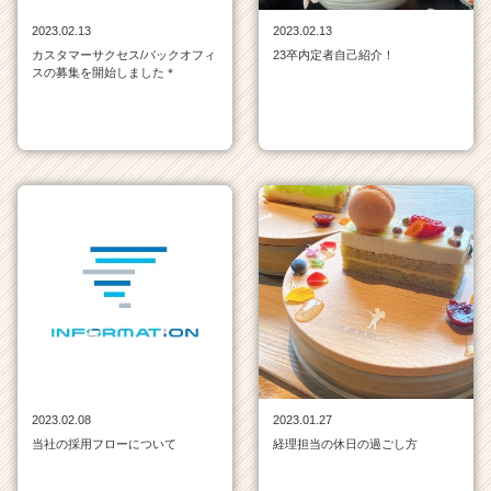
就
2023.02.13
2023.02.13
活
カスタマーサクセス/バックオフィ
23卒内定者自己紹介！
サ
スの募集を開始しました＊
イ
ト
チ
ア
キ
ャ
リ
ア
（C
h
e
e
r
C
a
2023.02.08
2023.01.27
r
当社の採用フローについて
経理担当の休日の過ごし方
e
e