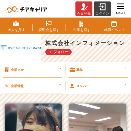
MENU
会員登録
ログイン
株
式
会
求人を
探す
説明会を
探す
企業を
探す
就職
イベント
社
イ
株式会社インフォメーション
ン
＋ フォロー
フ
ォ
メ
>
>
企業TOP
募集
ー
シ
ョ
>
>
企業情報
メンバー
ン
の
タ
イ
ム
ラ
イ