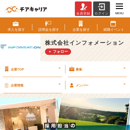
MENU
会員登録
ログイン
採
用
担
求人を
探す
説明会を
探す
企業を
探す
就職
イベント
当
の
株式会社インフォメーション
休
＋ フォロー
日
の
過
>
>
企業TOP
募集
ご
し
方！！
>
>
企業情報
メンバー
【株
式
会
社
イ
ン
フ