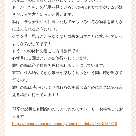
業
もしかしたらこの記事を見ている方の中にもサウナやジムが好
か
きだよって方もいるかと思います。
ら
私は、サウナやジムに通いだしてからいろいろな物事を前向き
ス
に捉えられるようになり、
カ
努力を苦と思うこともなくなり成果を出すことに繋がっている
ウ
ような気がしてます！
ト
が
もう１つの休日の過ごし方は旅行です！
届
必ず月に１回はどこかに旅行をしています。
く
旅行の際は必ず自然を感じられるようにしています。
就
東京に住み始めてから毎日が楽しくあっという間に時が過ぎて
活
行くので
サ
旅行の際は時がゆっくり流れるのを感じるために自然に触れ合
イ
える場所に行っています！
ト
チ
ア
24卒の説明会も開始いたしましたのでエントリーお待ちしてお
キ
ります！
ャ
https://cheercareer.jp/company/seminar_detail/4353/134316
リ
ア