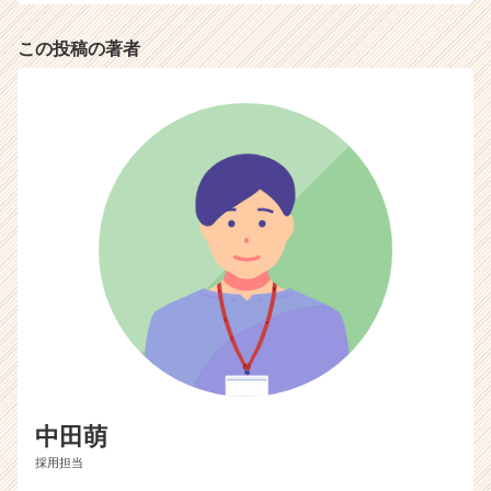
（C
h
この投稿の著者
e
e
r
C
a
r
e
e
r）
中田萌
採用担当