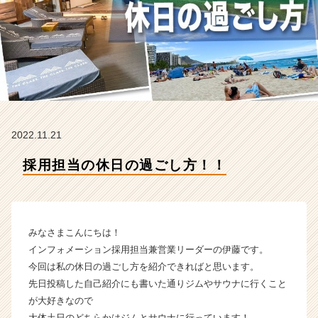
ォ
メ
ー
シ
ョ
ン
の
タ
イ
2022.11.21
ム
ラ
採用担当の休日の過ごし方！！
イ
ン】
|
ベ
ン
みなさまこんにちは！
チ
インフォメーション採用担当兼営業リーダーの伊藤です。
ャ
今回は私の休日の過ごし方を紹介できればと思います。
ー・
先日投稿した自己紹介にも書いた通りジムやサウナに行くこと
成
が大好きなので
長
企
大体土日のどちらかはジムとサウナに行っています！