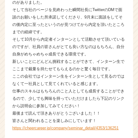
のがありました。
ャ
そして当社のページを見終わった瞬間社長にTwitterのDMで面
リ
ア
談のお願いをした所承諾してくださり、9月末に面談をしてそ
（C
の後内定に至ったというのが見つけてから内定を頂いたところ
h
までの経緯です。
e
そして10月から内定者インターンとして活動させて頂いている
e
のですが、社員の皆さんがとても良い方なのはもちろん、自分
r
自身がめちゃめちゃ成長できる環境です。
C
新しいことにどんどん挑戦することができて、インターン生で
a
r
ここまで裁量を持たせてもらえるのかと驚く毎日です。
e
ここの会社ではインターン生をインターン生として見るのでは
e
なくて一社員として見てくれていると感じます。
r）
仕事のスキルはもちろんのこと人としても成長することができ
るので、少しでも興味を持っていただけましたら下記のリンク
から説明会に参加してみてください！
最後まで読んで頂きありがとうございました！！
皆さんと関われることを楽しみにしています！
https://cheercareer.jp/company/seminar_detail/4353/136251