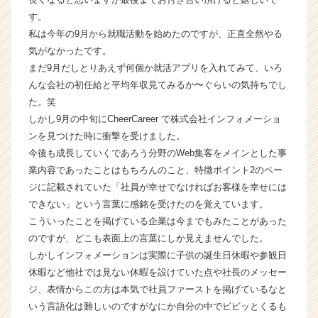
成
す。
長
私は今年の9月から就職活動を始めたのですが、正直全然やる
企
気がなかったです。
業
まだ9月だしとりあえず何個か就活アプリを入れてみて、いろ
か
んな会社の初任給と平均年収見てみるか〜ぐらいの気持ちでし
ら
た。笑
ス
カ
しかし9月の中旬にCheerCareer で株式会社インフォメーショ
ウ
ンを見つけた時に衝撃を受けました。
ト
今後も成長していくであろう分野のWeb集客をメインとした事
が
業内容であったことはもちろんのこと、特徴ポイント2のペー
届
ジに記載されていた「社員が幸せでなければお客様を幸せには
く
できない」という言葉に感銘を受けたのを覚えています。
就
こういったことを掲げている企業は今までもみたことがあった
活
サ
のですが、どこも表面上の言葉にしか見えませんでした。
イ
しかしインフォメーションは実際に子供の誕生日休暇や参観日
ト
休暇など他社では見ない休暇を設けていた点や社長のメッセー
チ
ジ、表情からこの方は本気で社員ファーストを掲げているなと
ア
いう言語化は難しいのですがなにか自分の中でビビッとくるも
キ