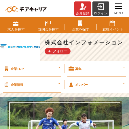
MENU
会員登録
ログイン
2
4
卒
求人を
探す
説明会を
探す
企業を
探す
就職
イベント
内
定
株式会社インフォメーション
者
＋ フォロー
が
感
じ
>
>
企業TOP
募集
る
当
社
>
>
企業情報
メンバー
の
魅
力!!
【株
式
会
社