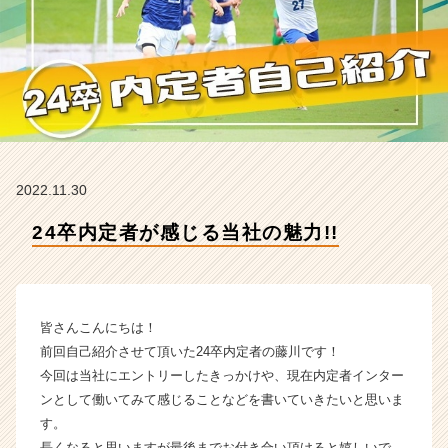
イ
ン
フ
ォ
メ
ー
シ
ョ
ン
2022.11.30
の
タ
24卒内定者が感じる当社の魅力!!
イ
ム
ラ
イ
ン】
皆さんこんにちは！
|
前回自己紹介させて頂いた24卒内定者の藤川です！
ベ
今回は当社にエントリーしたきっかけや、現在内定者インター
ン
ンとして働いてみて感じることなどを書いていきたいと思いま
チ
す。
ャ
ー・
長くなると思いますが最後までお付き合い頂けると嬉しいで