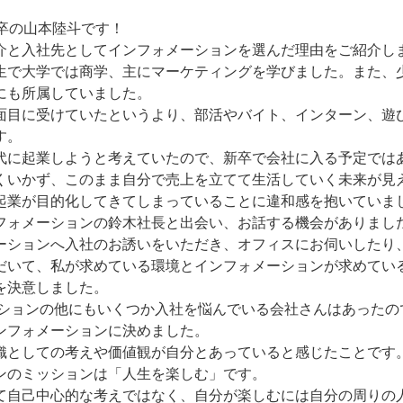
3卒の山本陸斗です！
介と入社先としてインフォメーションを選んだ理由をご紹介し
生で大学では商学、主にマーケティングを学びました。また、
にも所属していました。
面目に受けていたというより、部活やバイト、インターン、遊
す。
代に起業しようと考えていたので、新卒で会社に入る予定では
くいかず、このまま自分で売上を立てて生活していく未来が見
起業が目的化してきてしまっていることに違和感を抱いていま
フォメーションの鈴木社長と出会い、お話する機会がありまし
ーションへ入社のお誘いをいただき、オフィスにお伺いしたり
だいて、私が求めている環境とインフォメーションが求めてい
を決意しました。
ションの他にもいくつか入社を悩んでいる会社さんはあったの
ンフォメーションに決めました。
織としての考えや価値観が自分とあっていると感じたことです
ンのミッションは「人生を楽しむ」です。
て自己中心的な考えではなく、自分が楽しむには自分の周りの