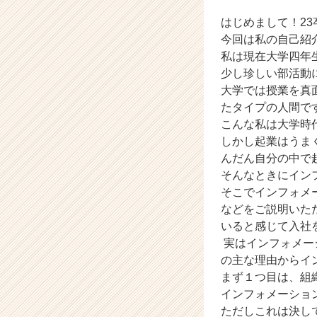
ス
カ
はじめまして！2
ウ
今回は私の自己紹
ト
私は現在大学四年
が
少し珍しい部活動
届
大学では授業を真
く
たタイプの人間で
就
活
こんな私は大学時
サ
しかし起業はうま
イ
んだん自分の中で
ト
そんなときにイン
チ
そこでインフォメ
ア
などをご説明いた
キ
いると感じて入社
ャ
リ
実はインフォメー
ア
の主な理由からイ
（C
まず１つ目は、組
h
インフォメーショ
e
ただしこれは決し
e