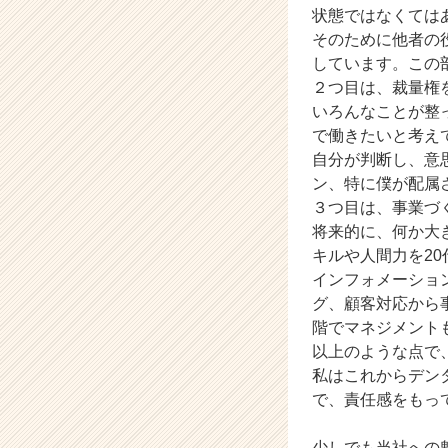
状態ではなくては
r
そのために他者の
C
a
しています。この
r
２つ目は、裁量権
e
いろんなことが整
e
で働きたいと考え
r）
自分が判断し、意
ン、特に僕が配属
３つ目は、事業づ
将来的に、何か大
キルや人間力を2
インフォメーショ
グ、顧客対応から
階でマネジメント
以上のような点で
私はこれからデン
で、責任感をもっ
少しでも当社への