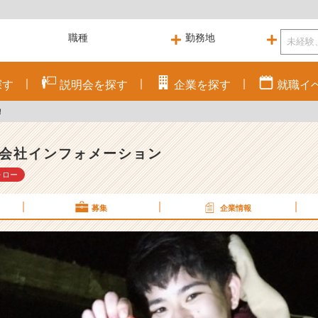
探す
説明会を
探す
企業を
探す
就職
イ
！
会社インフォメーション
ォロー
募集
企業情報