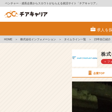
ベンチャー・成長企業からスカウトがもらえる就活サイト「チアキャリア」
2
3
求人を
卒
自
HOME
＞
株式会社インフォメーション
＞
タイムライン一覧
＞
23卒自己紹介
己
紹
介！
株式
【株
＋ フ
式
会
社
企業TOP
イ
ン
フ
ォ
メ
ー
シ