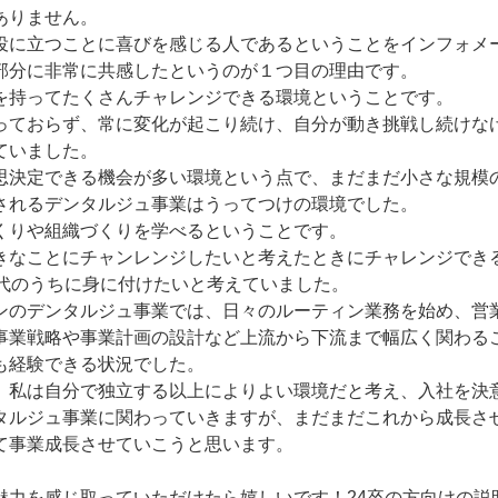
ありません。
役に立つことに喜びを感じる人であるということをインフォメ
部分に非常に共感したというのが１つ目の理由です。
を持ってたくさんチャレンジできる環境ということです。
っておらず、常に変化が起こり続け、自分が動き挑戦し続けな
ていました。
思決定できる機会が多い環境という点で、まだまだ小さな規模
されるデンタルジュ事業はうってつけの環境でした。
くりや組織づくりを学べるということです。
きなことにチャンレンジしたいと考えたときにチャレンジでき
0代のうちに身に付けたいと考えていました。
ンのデンタルジュ事業では、日々のルーティン業務を始め、営
事業戦略や事業計画の設計など上流から下流まで幅広く関わる
も経験できる状況でした。
、私は自分で独立する以上によりよい環境だと考え、入社を決
タルジュ事業に関わっていきますが、まだまだこれから成長さ
て事業成長させていこうと思います。
魅力を感じ取っていただけたら嬉しいです！24卒の方向けの説