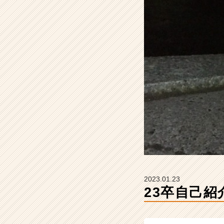
ョ
ン
の
タ
イ
ム
ラ
イ
ン】
|
ベ
ン
チ
ャ
ー・
成
長
2023.01.23
企
23卒自己紹
業
か
ら