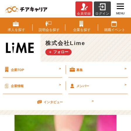
MENU
会員登録
ログイン
縁
と
運
求人を
探す
説明会を
探す
企業を
探す
就職
イベント
【株
式
株式会社Lime
会
＋ フォロー
社
L
i
>
>
企業TOP
募集
m
e
の
>
>
企業情報
メンバー
タ
イ
>
ム
インタビュー
ラ
イ
ン】
|