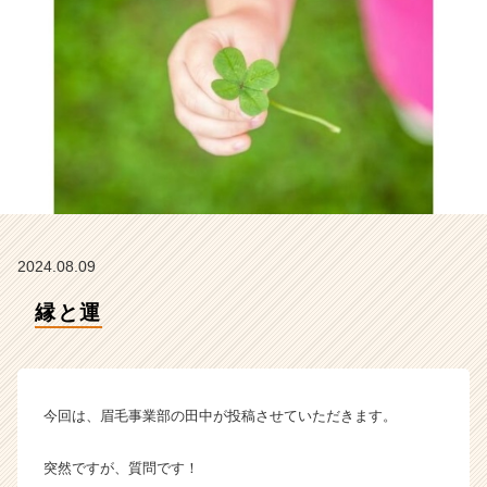
ベ
ン
チ
ャ
ー・
成
長
企
業
か
ら
ス
2024.08.09
カ
ウ
縁と運
ト
が
届
く
今回は、眉毛事業部の田中が投稿させていただきます。
就
活
サ
突然ですが、質問です！
イ