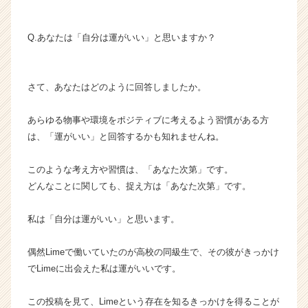
ト
チ
Q.あなたは「自分は運がいい」と思いますか？
ア
キ
ャ
リ
さて、あなたはどのように回答しましたか。
ア
（C
あらゆる物事や環境をポジティブに考えるよう習慣がある方
h
は、「運がいい」と回答するかも知れませんね。
e
e
このような考え方や習慣は、「あなた次第」です。
r
どんなことに関しても、捉え方は「あなた次第」です。
C
a
r
私は「自分は運がいい」と思います。
e
e
偶然Limeで働いていたのが高校の同級生で、その彼がきっかけ
r）
でLimeに出会えた私は運がいいです。
この投稿を見て、Limeという存在を知るきっかけを得ることが