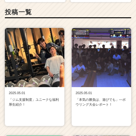
が
投稿一覧
届
く
就
活
サ
イ
ト
チ
ア
キ
ャ
リ
ア
2025.05.01
2025.05.01
（C
「ジム支援制度」ユニークな福利
「本気の勝負は、遊びでも」—ボ
h
厚生紹介！
ウリング大会レポート！
e
e
r
C
a