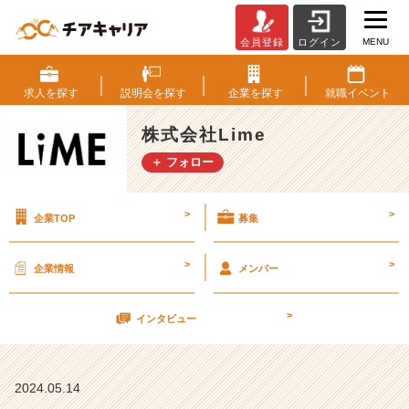
MENU
会員登録
ログイン
2
3
歳
求人を
探す
説明会を
探す
企業を
探す
就職
イベント
中
途
株式会社Lime
入
＋ フォロー
社
1
日
>
>
企業TOP
募集
目
【株
式
>
>
企業情報
メンバー
会
社
>
L
インタビュー
i
m
e
2024.05.14
の