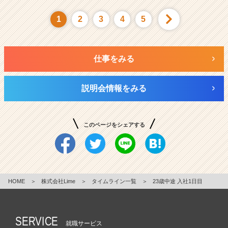
1
2
3
4
5
仕事をみる
説明会情報をみる
このページをシェアする
HOME
＞
株式会社Lime
＞
タイムライン一覧
＞
23歳中途 入社1日目
SERVICE
就職サービス