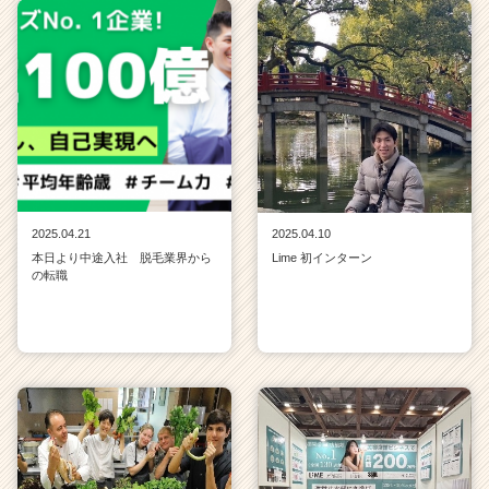
r
e
e
r）
2025.04.21
2025.04.10
本日より中途入社 脱毛業界から
Lime 初インターン
の転職