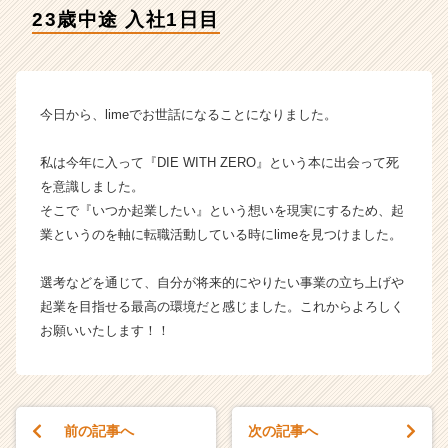
タ
23歳中途 入社1日目
イ
ム
ラ
イ
ン】
今日から、limeでお世話になることになりました。
|
ベ
私は今年に入って『DIE WITH ZERO』という本に出会って死
ン
を意識しました。
チ
そこで『いつか起業したい』という想いを現実にするため、起
ャ
業というのを軸に転職活動している時にlimeを見つけました。
ー・
成
長
選考などを通じて、自分が将来的にやりたい事業の立ち上げや
企
起業を目指せる最高の環境だと感じました。これからよろしく
業
お願いいたします！！
か
ら
ス
カ
ウ
前の記事へ
次の記事へ
ト