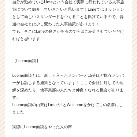
自分が勤めているLimeという会社で実際に行われている人事施
ウ
策について紹介していきたいと思います！Limeではミッション
ト
として新しいスタンダードをつくることを掲げているので、普
が
通の会社とは少し変わった人事施策があります！
届
でも、そこにLimeの良さがあるので今回ご紹介させていただけ
く
就
ればと思います！
活
サ
イ
【Lcome面談】
ト
チ
Lcome面談とは、新しく入ったメンバーと15分ほど既存メンバ
ア
ーがお話しする施策となっています！ここで会社に対しての理
キ
ャ
解を深めたり、他事業部の人たちと仲良くなれる機会がありま
リ
す。
ア
Lcome面談の由来はLimeのLとWelcomeをかけてこの名前にし
（C
ました！
h
e
実際にLcome面談をやった人の声
e
r