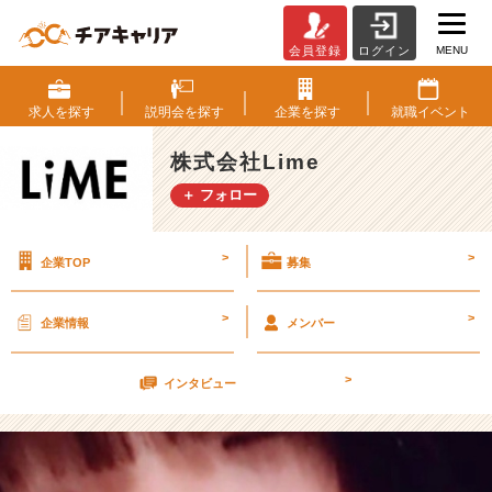
MENU
会員登録
ログイン
寝
る
こ
求人を
探す
説明会を
探す
企業を
探す
就職
イベント
と
は
株式会社Lime
大
＋ フォロー
切。
【株
式
>
>
企業TOP
募集
会
社
L
>
>
企業情報
メンバー
i
m
>
e
インタビュー
の
タ
イ
ム