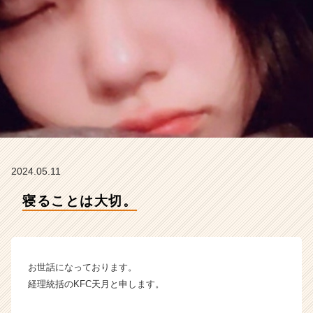
ラ
イ
ン】
|
ベ
ン
チ
ャ
ー・
成
長
企
2024.05.11
業
か
寝ることは大切。
ら
ス
カ
ウ
お世話になっております。
ト
が
経理統括のKFC天月と申します。
届
く