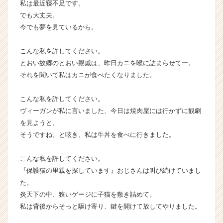
私は最近寝不足です。
就
でも大丈夫。
活
今でも夢を見ているから。
サ
イ
こんな私を許してください。
ト
チ
とおい故郷のとおい親戚は、昨日カニを喉に詰まらせてー。
ア
それを聞いて私はカニが食べたくなりました。
キ
ャ
こんな私を許してください。
リ
ヴィーガンが私に言いました、今日は焼肉屋には行かずに観劇
ア
を見ようと。
（C
そうですね。と呟き、私は牛丼を食べに行きました。
h
e
e
こんな私を許してください。
r
『保護猫の里親を探しています』おじさんは叫び続けていまし
C
た。
a
炎天下の中、狭いゲージに子猫を敷き詰めて。
r
私は背後からそっと駆け寄り、鍵を開けて放してやりました。
e
e