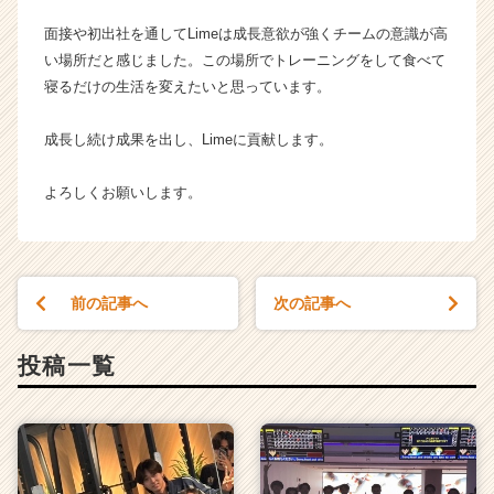
届
面接や初出社を通してLimeは成長意欲が強くチームの意識が高
く
い場所だと感じました。この場所でトレーニングをして食べて
就
寝るだけの生活を変えたいと思っています。
活
サ
イ
成長し続け成果を出し、Limeに貢献します。
ト
チ
よろしくお願いします。
ア
キ
ャ
リ
ア
前の記事へ
次の記事へ
（C
h
投稿一覧
e
e
r
C
a
r