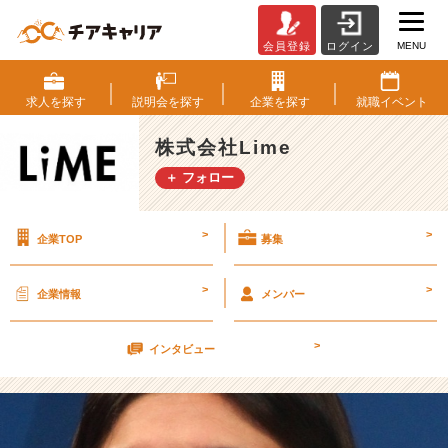
MENU
会員登録
ログイン
２
６
卒
求人を
探す
説明会を
探す
企業を
探す
就職
イベント
イ
ン
株式会社Lime
タ
＋ フォロー
―
ン
生
>
>
企業TOP
募集
【株
式
会
>
>
企業情報
メンバー
社
L
>
i
インタビュー
m
e
の
タ