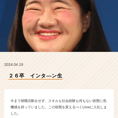
イ
ム
ラ
イ
ン】
|
ベ
ン
チ
ャ
ー・
成
2024.04.19
長
企
２６卒 インタ―ン生
業
か
ら
ス
今まで就職活動をせず、スキルも社会経験も何もない状態に危
カ
ウ
機感を持っていました。この状態を変えるべくLimeに入社しま
ト
した。
が