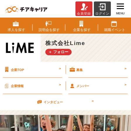
MENU
会員登録
ログイン
挑
戦
と
求人を
探す
説明会を
探す
企業を
探す
就職
イベント
刺
激
株式会社Lime
の
＋ フォロー
あ
る
環
>
>
企業TOP
募集
境
【株
式
>
>
企業情報
メンバー
会
社
>
L
インタビュー
i
m
e
の