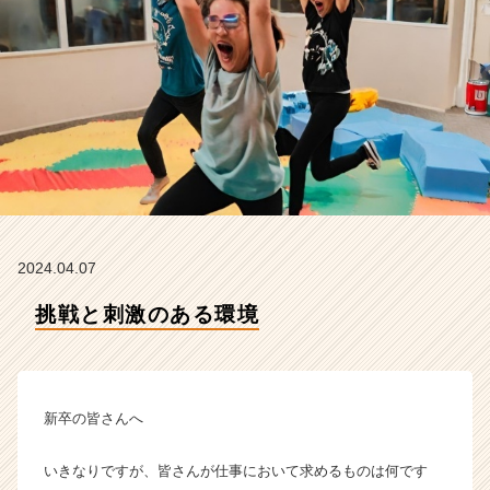
タ
イ
ム
ラ
イ
ン】
|
ベ
ン
チ
ャ
ー・
2024.04.07
成
長
挑戦と刺激のある環境
企
業
か
ら
新卒の皆さんへ
ス
カ
ウ
いきなりですが、皆さんが仕事において求めるものは何です
ト