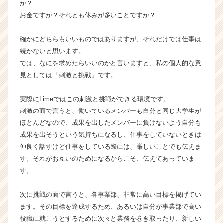
か？
が
お金ですか？それとも休みが多いことですか？
届
く
確かにどちらもいいものではありますが、それだけでは仕事は
就
続かないと思います。
活
サ
では、なにを求めたらいいのかと言いますと、私の個人的な意
イ
見としては「刺激と挑戦」です。
ト
チ
実際にLimeではこの刺激と挑戦ができる環境です。
ア
刺激の面で言うと、働いているメンバーも自分と同じ大学生が
キ
ほとんどなので、成果を出したメンバーに負けないよう自分も
ャ
成果を出そうという気持ちになるし、仕事をしていないときは
リ
ア
仲良く話すけど仕事をしている際には、厳しいことでも伝えま
（C
す。それがお互いのためになるからこそ、伝えてあっていま
h
す。
e
e
次に挑戦の面で言うと、各事業部、非常に高い目標を掲げてい
r
ます。その目標を達成するため、あるいは自分が事業部で高い
C
役職に就こうとするために次々と業務を巻き取ったり、新しい
a