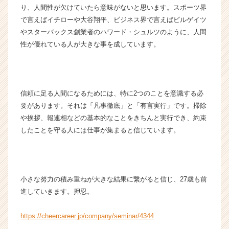
r
り、人間性が欠けていたら意味がないと思います。スポーツ界
C
で言えばイチローや大谷翔平、ビジネス界で言えばビルゲイツ
a
やスターバックス創業者のハワード・シュルツのように、人間
r
性が優れている人が大きな事を成しています。
e
e
r）
信頼に足る人間になるためには、特に2つのことを意識する必
要があります。それは「凡事徹底」と「有言実行」です。掃除
や挨拶、報連相などの基本的なことをきちんと実行でき、約束
したことを守る人には仕事が集まると信じています。
小さな努力の積み重ねが大きな結果に繋がると信じ、27歳も前
進していきます。押忍。
https://cheercareer.jp/company/seminar/4344