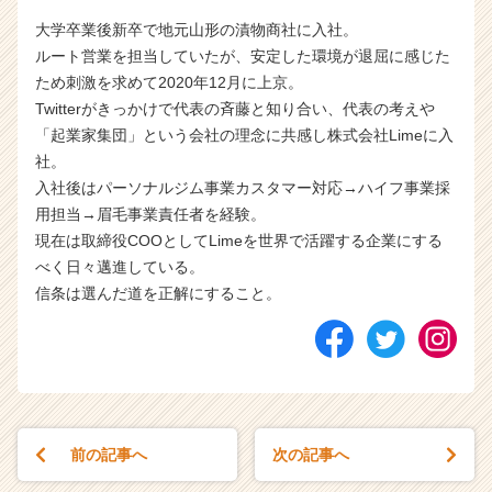
大学卒業後新卒で地元山形の漬物商社に入社。
ルート営業を担当していたが、安定した環境が退屈に感じた
ため刺激を求めて2020年12月に上京。
Twitterがきっかけで代表の斉藤と知り合い、代表の考えや
「起業家集団」という会社の理念に共感し株式会社Limeに入
社。
入社後はパーソナルジム事業カスタマー対応→ハイフ事業採
用担当→眉毛事業責任者を経験。
現在は取締役COOとしてLimeを世界で活躍する企業にする
べく日々邁進している。
信条は選んだ道を正解にすること。
前の記事へ
次の記事へ