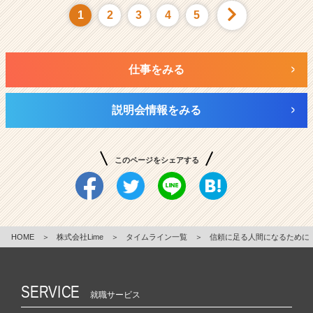
1
2
3
4
5
仕事をみる
説明会情報をみる
このページをシェアする
HOME
＞
株式会社Lime
＞
タイムライン一覧
＞
信頼に足る人間になるために
SERVICE
就職サービス