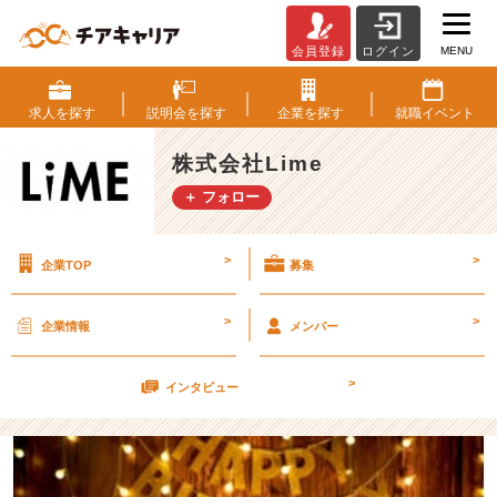
MENU
会員登録
ログイン
信
頼
に
求人を
探す
説明会を
探す
企業を
探す
就職
イベント
足
る
株式会社Lime
人
＋ フォロー
間
に
な
>
>
企業TOP
募集
る
た
め
>
>
企業情報
メンバー
に
【株
>
式
インタビュー
会
社
L
i