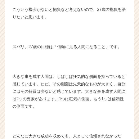
カ
こういう機会がないと抱負など考えないので、27歳の抱負を語
ウ
りたいと思います。
ト
が
届
く
就
ズバリ、27歳の目標は「信頼に足る人間になること」です。
活
サ
イ
ト
大きな事を成す人間は、しばしば狂気的な側面を持っていると
チ
感じています。ただ、その側面は先天的なものが大きく、自分
ア
キ
にはその特質は少ないと感じています。大きな事を成す人間に
ャ
は2つの要素があります。1つは狂気の側面、もう1つは信頼性
リ
の側面です。
ア
（C
h
e
どんなに大きな成功を収めても、人として信頼されなかった
e