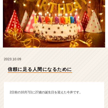
m
e
の
タ
イ
ム
ラ
イ
ン】
|
ベ
ン
2023.10.09
チ
ャ
信頼に足る人間になるために
ー・
成
長
企
2日前の10月7日に27歳の誕生日を迎えた今井です。
業
か
ら
ス